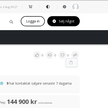
or 6 Aug
09
27
Logga in
Sälj något
0
0
0
9
har kontaktat säljare senaste 7 dagarna
144 900 kr
Pris:
179 900 kr