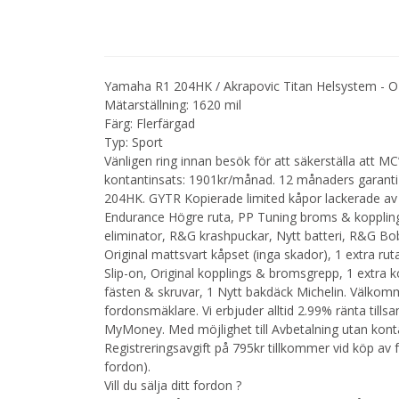
Yamaha R1 204HK / Akrapovic Titan Helsystem - 
Mätarställning: 1620 mil
Färg: Flerfärgad
Typ: Sport
Vänligen ring innan besök för att säkerställa att 
kontantinsats: 1901kr/månad. 12 månaders garanti
204HK. GYTR Kopierade limited kåpor lackerade av 
Endurance Högre ruta, PP Tuning broms & koppling
eliminator, R&G krashpuckar, Nytt batteri, R&G Bo
Original mattsvart kåpset (inga skador), 1 extra ru
Slip-on, Original kopplings & bromsgrepp, 1 extra k
fästen & skruvar, 1 Nytt bakdäck Michelin. Välkom
fordonsmäklare. Vi erbjuder alltid 2.99% ränta ti
MyMoney. Med möjlighet till Avbetalning utan kontan
Registreringsavgift på 795kr tillkommer vid köp av
fordon).
Vill du sälja ditt fordon ?