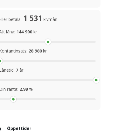
1 531
Eller betala
kr/mån
Att låna:
144 900
kr
Kontantinsats:
28 980
kr
Lånetid:
7
år
Din ränta:
2.99
%
Öppettider