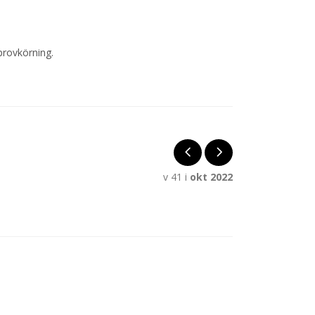
provkörning.
v 41 i
okt 2022