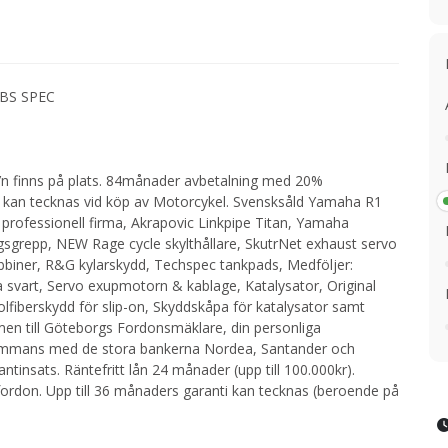
OBS SPEC
MC’n finns på plats. 84månader avbetalning med 20%
 kan tecknas vid köp av Motorcykel. Svensksåld Yamaha R1
professionell firma, Akrapovic Linkpipe Titan, Yamaha
sgrepp, NEW Rage cycle skylthållare, SkutrNet exhaust servo
bbiner, R&G kylarskydd, Techspec tankpads, Medföljer:
ta svart, Servo exupmotorn & kablage, Katalysator, Original
olfiberskydd för slip-on, Skyddskåpa för katalysator samt
men till Göteborgs Fordonsmäklare, din personliga
llsammans med de stora bankerna Nordea, Santander och
tinsats. Räntefritt lån 24 månader (upp till 100.000kr).
 fordon. Upp till 36 månaders garanti kan tecknas (beroende på