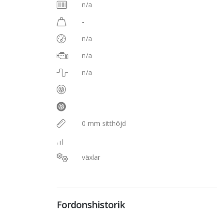
n/a
-
n/a
n/a
n/a
0 mm sitthöjd
växlar
Fordonshistorik