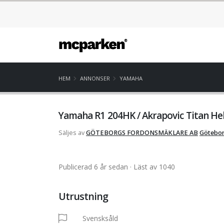
HEM
ANNONSER
YAMAHA
Yamaha R1 204HK / Akrapovic Titan He
Säljes av
GÖTEBORGS FORDONSMÄKLARE AB
Götebor
Publicerad 6 år sedan
· Läst av 1040
Utrustning
Svensksåld