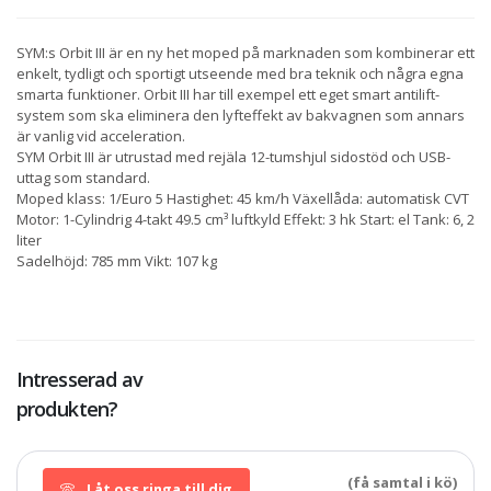
SYM:s Orbit III är en ny het moped på marknaden som kombinerar ett
enkelt, tydligt och sportigt utseende med bra teknik och några egna
smarta funktioner. Orbit III har till exempel ett eget smart antilift-
system som ska eliminera den lyfteffekt av bakvagnen som annars
är vanlig vid acceleration.
SYM Orbit III är utrustad med rejäla 12-tumshjul sidostöd och USB-
uttag som standard.
Moped klass: 1/Euro 5 Hastighet: 45 km/h Växellåda: automatisk CVT
Motor: 1-Cylindrig 4-takt 49.5 cm³ luftkyld Effekt: 3 hk Start: el Tank: 6, 2
liter
Sadelhöjd: 785 mm Vikt: 107 kg
Intresserad av
produkten?
(få samtal i kö)
Låt oss ringa till dig