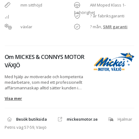
mm sitthöjd
AM Moped Klass 1-
behörighet
? år fabriksgaranti
växlar
? mån,
SMR garanti
Om
MICKES & CONNYS MOTOR
VÄXJÖ
Med hjälp av motiverade och kompetenta
medarbetare, som med ett professionellt
affärsmannaskap alltid sätter kunden i
centrum, marknadsför vi branschens bästa
Visa mer
utbud av kvalitetsprodukter inom båt, MC,
ATV, fyrhjulingar och utvalda
trädgårdsprodukter. Vår ambition är alltid
nära och långsiktiga relationer där vi tar
Besök butiksida
mickesmotor.se
Hjalmar
hand om kunden och ger ett tryggt ägande
genom vår fullserviceanläggning, säger
Petris väg 57-59, Växjö
Michael Bogren, ägare och vd på Mickes
Motor.