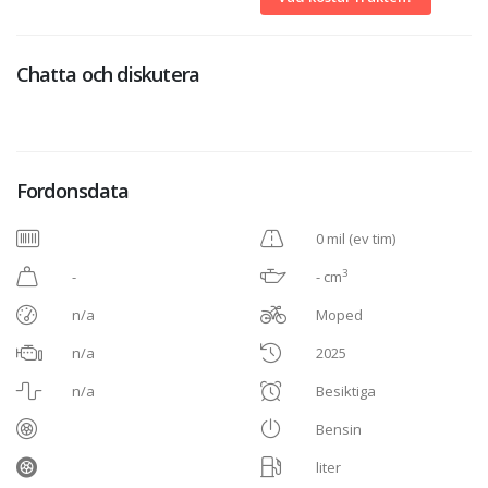
Chatta och diskutera
Fordonsdata
0 mil (ev tim)
3
-
- cm
n/a
Moped
n/a
2025
n/a
Besiktiga
Bensin
liter