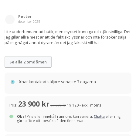
Petter
december 2025
Lite underbemannad butik, men mycket kunniga och tjänstvilliga. Det
jag gillar allra mest är att de faktiskt lyssnar och inte försöker sälja
på mig något annat dyrare än det jag faktiskt vill ha.
Se alla 2 omdömen
0
har kontaktat säljare senaste 7 dagarna
23 900 kr
Pris:
27 995 kr
19 120:- exkl. moms
Obs!
Pris eller innehåll i annons kan variera.
Chatta
eller ring
gärna före ditt besök så den finns kvar