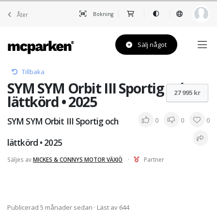
Åter
Bokning
Sälj något
Tillbaka
SYM SYM Orbit III Sportig och
27 995 kr
lättkörd • 2025
SYM SYM Orbit III Sportig och
0
0
0
lättkörd • 2025
Säljes av
MICKES & CONNYS MOTOR VÄXJÖ
·
Partner
Publicerad 5 månader sedan
· Läst av 644