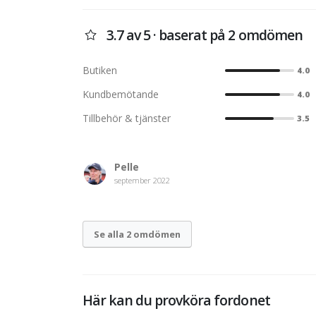
3.7 av 5 · baserat på 2 omdömen
Butiken
4.0
Kundbemötande
4.0
Tillbehör & tjänster
3.5
Pelle
september 2022
Se alla 2 omdömen
Här kan du provköra fordonet