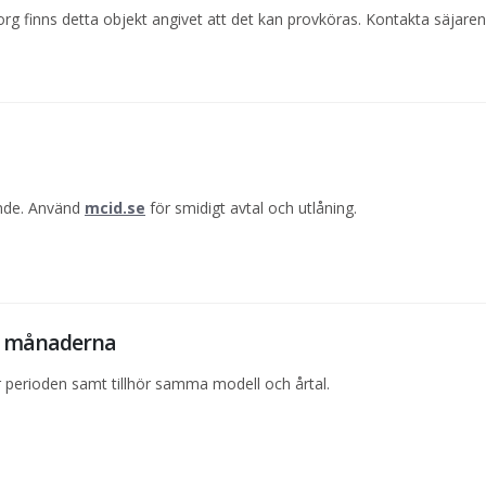
org finns detta objekt angivet att det kan provköras. Kontakta säjaren
ande. Använd
mcid.se
för smidigt avtal och utlåning.
12 månaderna
perioden samt tillhör samma modell och årtal.