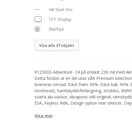
Hill Start Pro
TFT Display
Ekerhjul
Visa alla 27 objekt
R1250GS Adventure -24 på endast 230 mil med Akrap
Detta fordon är en del utav vårt Premium Selection
levereras servad. Däck fram: 90%. Däck bak: 90%. Ef
monterad), handskyddsförlängning, stödsko, BMW C
svarta alu-väskor, Akrapovic inkl original, ramskyd
ESA, Keyless Ride, Design option rear silencer, Da
Visa mer