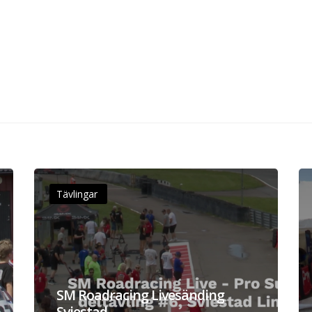
Tävlingar
SM Roadracing Livesänding
Sviestad