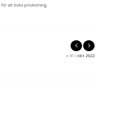
 för att boka provkörning.
v 41 i
okt 2022