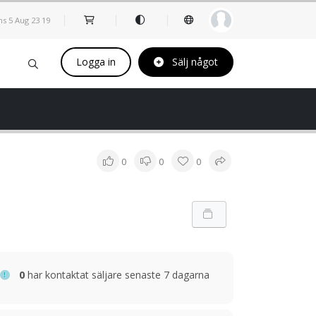
s 5 Aug
23
:
19
Logga in
Sälj något
0
0
0
0
har kontaktat säljare senaste 7 dagarna