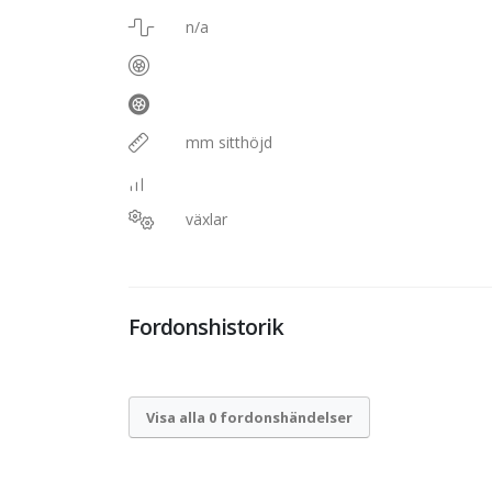
n/a
mm sitthöjd
växlar
Fordonshistorik
Visa alla 0 fordonshändelser