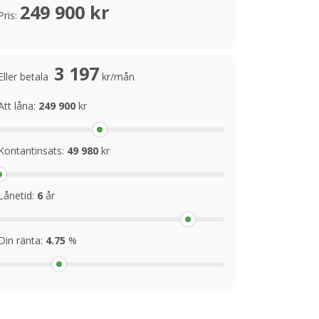
249 900 kr
Pris:
3 197
Eller betala
kr/mån
Att låna:
249 900
kr
Kontantinsats:
49 980
kr
Lånetid:
6
år
Din ränta:
4.75
%