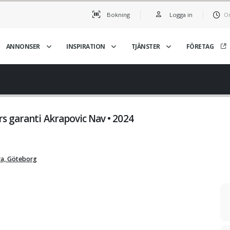
Bokning
Logga in
On
ANNONSER
INSPIRATION
TJÄNSTER
FÖRETAG
s garanti Akrapovic Nav • 2024
ra, Göteborg