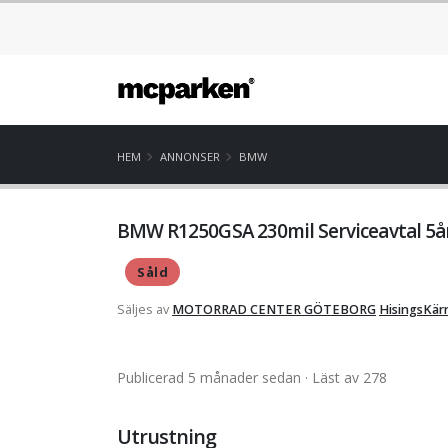
HEM
ANNONSER
BMW
BMW R1250GSA 230mil Serviceavtal 5år
Såld
Säljes av
MOTORRAD CENTER GÖTEBORG
HisingsKär
Publicerad 5 månader sedan
· Läst av 278
Utrustning