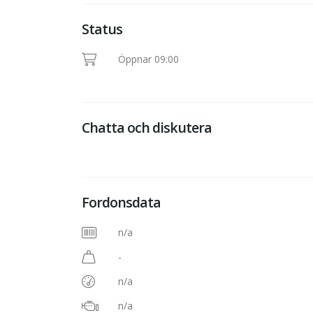
Status
Öppnar 09:00
Chatta och diskutera
Fordonsdata
n/a
-
n/a
n/a