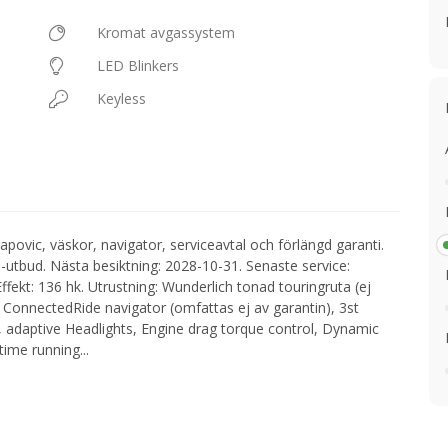
Kromat avgassystem
LED Blinkers
Keyless
ovic, väskor, navigator, serviceavtal och förlängd garanti.
-utbud. Nästa besiktning: 2028-10-31. Senaste service:
fekt: 136 hk. Utrustning: Wunderlich tonad touringruta (ej
onnectedRide navigator (omfattas ej av garantin), 3st
d, adaptive Headlights, Engine drag torque control, Dynamic
ytime running
...