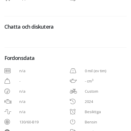
Chatta och diskutera
Fordonsdata
n/a
0 mil (ev tim)
3
-
- cm
n/a
Custom
n/a
2024
n/a
Besiktiga
130/60-B19
Bensin