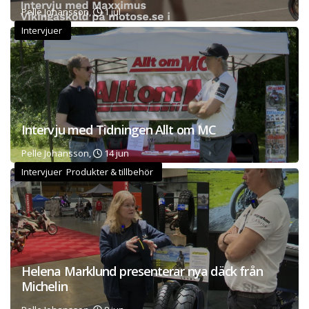
Pelle Johansson,
1 jul
Intervjuer
Intervju med Tidningen Allt om MC
Pelle Johansson,
14 jun
Intervjuer Produkter & tillbehör
Helena Marklund presenterar nya däck från
Michelin