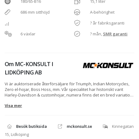
180/65-B16
15,1 liter
686 mm sitthöjd
A-behörighet
? år fabriksgaranti
6 växlar
? mån,
SMR garanti
Om
MC-KONSULT I
LIDKÖPING AB
Vi är auktoriserade återförsäljare för Triumph, Indian Motorcycles,
Zero el-hojar, Boss Hoss, mm. Vår specialitet har historiskt varit
Harley-Davidson & customhojar, numera finns det en bred variation,
allt från liten smidig offroad till största bussen.
Visa mer
Lite av vad vi erbjuder:
* Onlineköp
* Facetime/Teams för att kunna titta noga på objekt
Besök butiksida
mckonsult.se
Kinnegatan
* 7 Års Easy Ride garanti på nya mc över 500cc
* Minst 24 månaders garanti på begagnat (nyare än 20år)
15, Lidköping