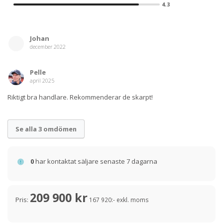
kunskap, och vi delar gärna med oss om vi har möjlighet.
4.3
Johan
december 2022
Pelle
april 2025
Riktigt bra handlare. Rekommenderar de skarpt!
Se alla 3 omdömen
0
har kontaktat säljare senaste 7 dagarna
209 900 kr
Pris:
167 920:- exkl. moms