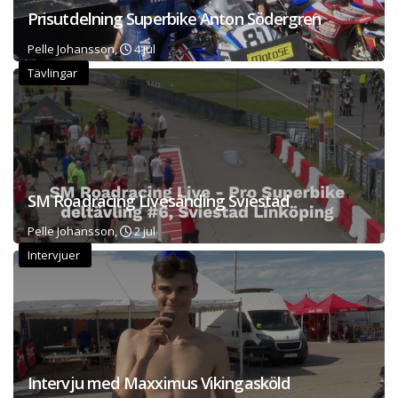
Prisutdelning Superbike Anton Södergren
Pelle Johansson,
4 jul
Tävlingar
SM Roadracing Livesänding Sviestad
Pelle Johansson,
2 jul
Intervjuer
Intervju med Maxximus Vikingasköld