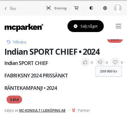
Åter
Bokning
Sälj något
Såld
Tillbaka
Indian SPORT CHIEF • 2024
Indian SPORT CHIEF
0
0
0
209 900 kr
FABRIKSNY 2024 PRISSÄNKT
RÄNTEKAMPANJ! • 2024
Såld
Säljes av
MC-KONSULT I LIDKÖPING AB
·
Partner