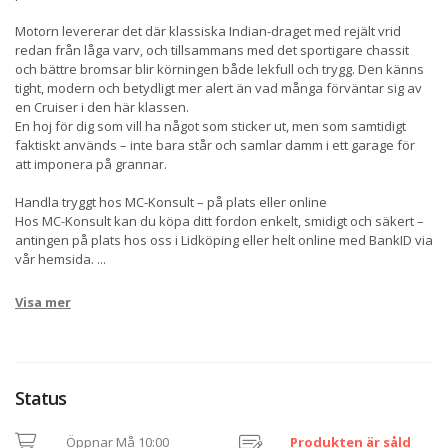
Motorn levererar det där klassiska Indian-draget med rejält vrid
redan från låga varv, och tillsammans med det sportigare chassit
och bättre bromsar blir körningen både lekfull och trygg. Den känns
tight, modern och betydligt mer alert än vad många förväntar sig av
en Cruiser i den här klassen.
En hoj för dig som vill ha något som sticker ut, men som samtidigt
faktiskt används – inte bara står och samlar damm i ett garage för
att imponera på grannar.
Handla tryggt hos MC-Konsult – på plats eller online
Hos MC-Konsult kan du köpa ditt fordon enkelt, smidigt och säkert –
antingen på plats hos oss i Lidköping eller helt online med BankID via
vår hemsida.
...
Visa mer
Status
Öppnar Må 10:00
Produkten är såld