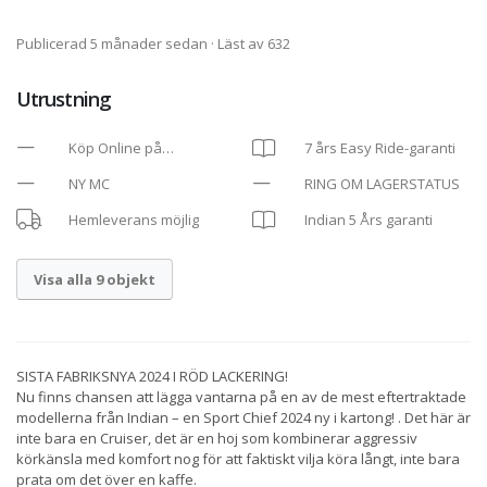
Publicerad 5 månader sedan
· Läst av 632
Utrustning
Köp Online på
7 års Easy Ride-garanti
mckonsult.se/fordon/#
NY MC
RING OM LAGERSTATUS
Hemleverans möjlig
Indian 5 Års garanti
Visa alla 9 objekt
SISTA FABRIKSNYA 2024 I RÖD LACKERING!
Nu finns chansen att lägga vantarna på en av de mest eftertraktade
modellerna från Indian – en Sport Chief 2024 ny i kartong! . Det här är
inte bara en Cruiser, det är en hoj som kombinerar aggressiv
körkänsla med komfort nog för att faktiskt vilja köra långt, inte bara
prata om det över en kaffe.