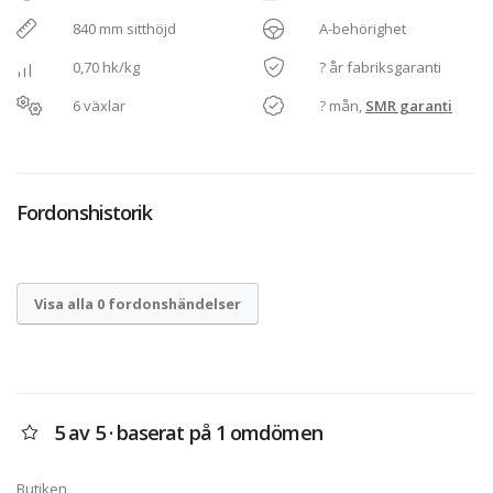
840 mm sitthöjd
A-behörighet
0,70 hk/kg
? år fabriksgaranti
6 växlar
? mån,
SMR garanti
Fordonshistorik
Visa alla 0 fordonshändelser
5 av 5 · baserat på 1 omdömen
Butiken