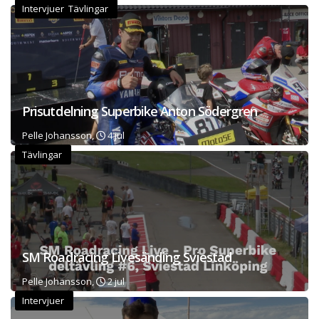
Intervjuer Tävlingar
Prisutdelning Superbike Anton Södergren
Pelle Johansson,
4 jul
Tävlingar
SM Roadracing Livesänding Sviestad
Pelle Johansson,
2 jul
Intervjuer