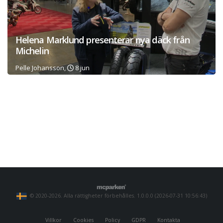
Helena Marklund presenterar nya däck från
Michelin
Pelle Johansson,
8 jun
© 2020-2026. Alla rättigheter förbehålles. 1.0.0.0 (2026-07-31 10:56:43)
Villkor
Cookies
Policy
GDPR
Kontakta