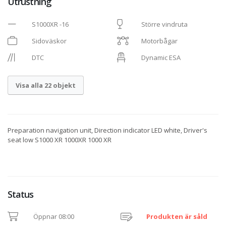
Utrustning
S1000XR -16
Större vindruta
Sidoväskor
Motorbågar
DTC
Dynamic ESA
Visa alla 22 objekt
Preparation navigation unit, Direction indicator LED white, Driver's
seat low S1000 XR 1000XR 1000 XR
Status
Öppnar 08:00
Produkten är såld