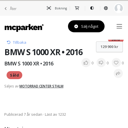
Åter
Bokning
Sälj något
Såld
Tillbaka
129 900 kr
BMW S 1000 XR • 2016
BMW S 1000 XR • 2016
0
0
0
Såld
Säljes av
MOTORRAD CENTER STHLM
Publicerad 7 år sedan
· Läst av 1232