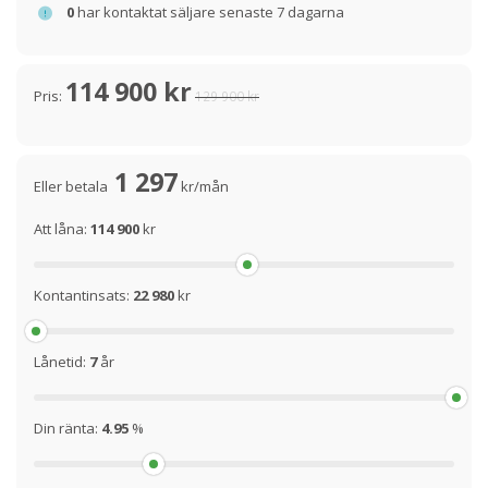
0
har kontaktat säljare senaste 7 dagarna
114 900 kr
Pris:
129 900 kr
1 297
Eller betala
kr/mån
Att låna:
114 900
kr
Kontantinsats:
22 980
kr
Lånetid:
7
år
Din ränta:
4.95
%