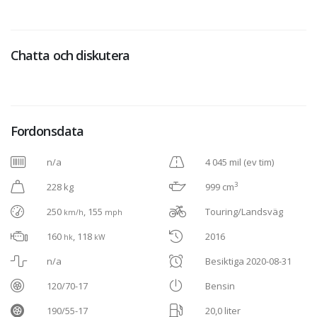
Chatta och diskutera
Fordonsdata
n/a
4 045 mil (ev tim)
3
228 kg
999 cm
250
, 155
Touring/Landsväg
km/h
mph
160
, 118
2016
hk
kW
n/a
Besiktiga 2020-08-31
120/70-17
Bensin
190/55-17
20,0 liter