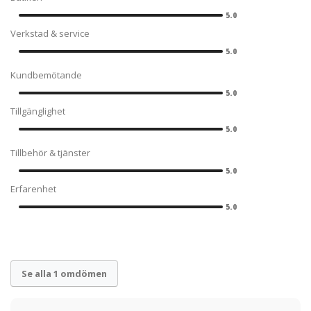
5.0
Verkstad & service
5.0
Kundbemötande
5.0
Tillgänglighet
5.0
Tillbehör & tjänster
5.0
Erfarenhet
5.0
Se alla 1 omdömen