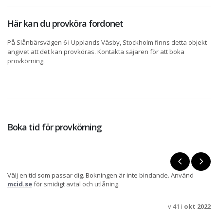
Här kan du provköra fordonet
På Slånbärsvägen 6 i Upplands Väsby, Stockholm finns detta objekt
angivet att det kan provköras. Kontakta säjaren för att boka
provkörning.
Boka tid för provkörning
Välj en tid som passar dig. Bokningen är inte bindande. Använd
mcid.se
för smidigt avtal och utlåning.
v 41 i
okt 2022