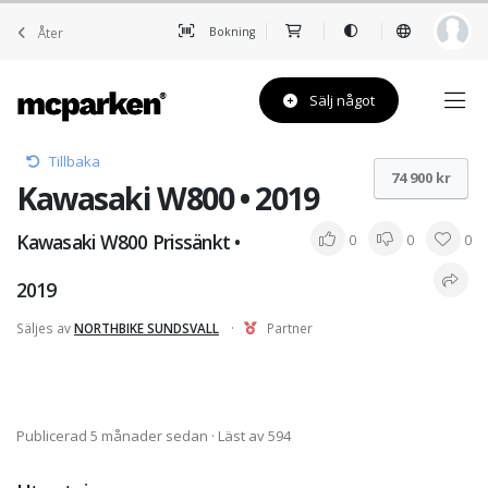
Åter
Bokning
Sälj något
Tillbaka
74 900 kr
Kawasaki W800 • 2019
Kawasaki W800 Prissänkt •
0
0
0
2019
Säljes av
NORTHBIKE SUNDSVALL
·
Partner
Publicerad 5 månader sedan
· Läst av 594