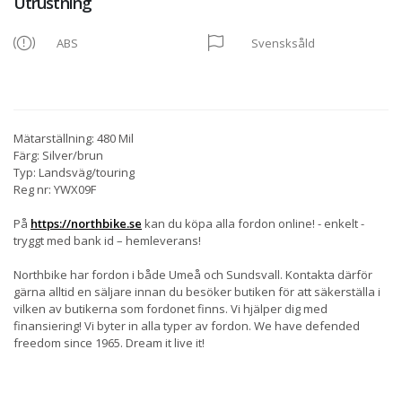
Utrustning
ABS
Svensksåld
Mätarställning: 480 Mil
Färg: Silver/brun
Typ: Landsväg/touring
Reg nr: YWX09F
På
https://northbike.se
kan du köpa alla fordon online! - enkelt -
tryggt med bank id – hemleverans!
Northbike har fordon i både Umeå och Sundsvall. Kontakta därför
gärna alltid en säljare innan du besöker butiken för att säkerställa i
vilken av butikerna som fordonet finns. Vi hjälper dig med
finansiering! Vi byter in alla typer av fordon. We have defended
freedom since 1965. Dream it live it!