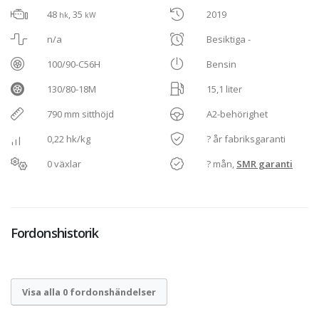
48
, 35
2019
hk
kW
n/a
Besiktiga -
100/90-C56H
Bensin
130/80-18M
15,1 liter
790 mm sitthöjd
A2-behörighet
0,22 hk/kg
? år fabriksgaranti
0 växlar
? mån,
SMR garanti
Fordonshistorik
Visa alla 0 fordonshändelser