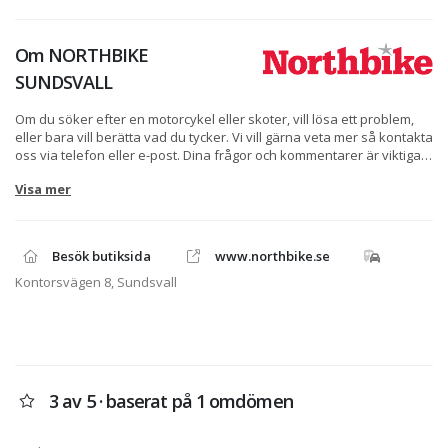
Om
NORTHBIKE
SUNDSVALL
Om du söker efter en motorcykel eller skoter, vill lösa ett problem,
eller bara vill berätta vad du tycker. Vi vill gärna veta mer så kontakta
oss via telefon eller e-post. Dina frågor och kommentarer är viktiga
för oss. Om du behöver hjälp med en order eller kanske bara vill
Visa mer
prata lite om MC, ATV, skoter eller vattenskoter tveka inte att
kontakta oss via telefon eller e-post. Skulle det vara så att du
försöker ringa på kvällen eller helgen så kanske vi inte är på plats,
då kan du alltid använda formuläret på höger sida så besvarar vi din
Besök butiksida
www.northbike.se
fråga så fort som möjligt.
Kontorsvägen 8, Sundsvall
3 av 5 · baserat på 1 omdömen