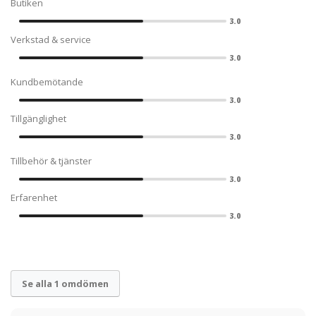
Butiken
3.0
Verkstad & service
3.0
Kundbemötande
3.0
Tillgänglighet
3.0
Tillbehör & tjänster
3.0
Erfarenhet
3.0
Se alla 1 omdömen