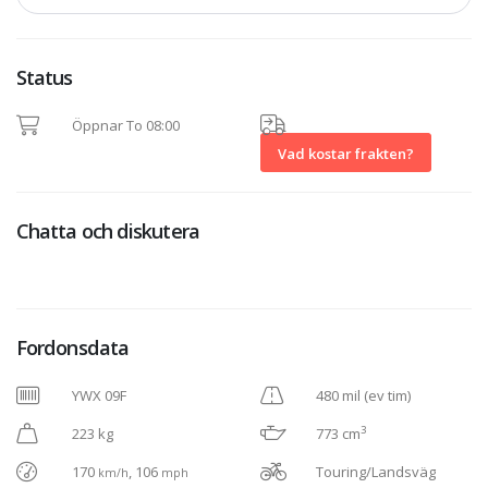
Status
Öppnar To 08:00
Vad kostar frakten?
Chatta och diskutera
Fordonsdata
YWX 09F
480 mil (ev tim)
3
223 kg
773 cm
170
, 106
Touring/Landsväg
km/h
mph