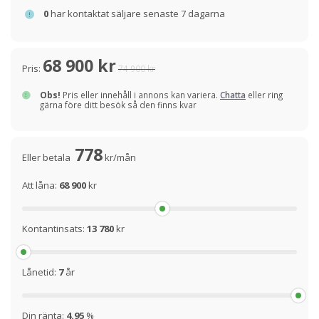
0
har kontaktat säljare senaste 7 dagarna
68 900 kr
Pris:
74 900 kr
Obs!
Pris eller innehåll i annons kan variera.
Chatta
eller ring
gärna före ditt besök så den finns kvar
778
Eller betala
kr/mån
Att låna:
68 900
kr
Kontantinsats:
13 780
kr
Lånetid:
7
år
Din ränta:
4.95
%