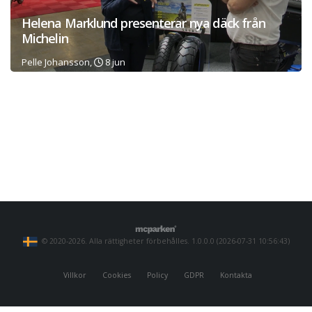
Helena Marklund presenterar nya däck från
Michelin
Pelle Johansson,
8 jun
© 2020-2026. Alla rättigheter förbehålles. 1.0.0.0 (2026-07-31 10:56:43)
Villkor
Cookies
Policy
GDPR
Kontakta