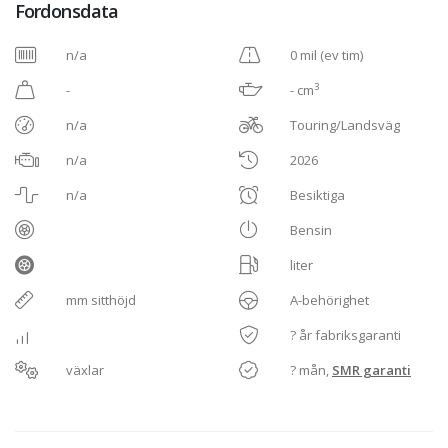
Fordonsdata
n/a
0 mil (ev tim)
3
-
- cm
n/a
Touring/Landsväg
n/a
2026
n/a
Besiktiga
Bensin
liter
mm sitthöjd
A-behörighet
? år fabriksgaranti
växlar
? mån,
SMR garanti