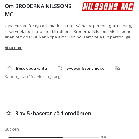
Om
BRÖDERNA NILSSONS
MC
Oavsett vad för typ och märke Du kör så har vi personlig utrustning,
reservdelar och tillbehör till rätt pris. Bröderna Nilssons MC-Tillbehör
är en butik där Du kan köpa allt till Din hoj samt hela Din personliga
utrustning. Företaget startade våren 2007.
Visa mer
Vi som driver företaget är Dan och Pär Nilsson, vi har arbetat inom
branchen i många år tillsammans och naturligtvis är vårt stora
intresse motorcyklar i alla dess former och modeller.
Besök butiksida
www.nilssonsmc.se
Butiken har ett sortiment som är brett både vad det gäller produkter,
Kanongatan 159, Helsingborg
märke och innehåll. Vi letar hela tiden efter det allra bästa
produkterna till de bästa priserna för att kunna tillfredställa Dig som
kund i Dina önskemål.
Det Du inte hittar hos oss men gärna vill ha, tipsa oss så söker vi upp
det.
3 av 5 · baserat på 1 omdömen
Butiken
3.0