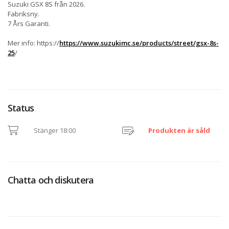
Suzuki GSX 8S från 2026.
Fabriksny.
7 Års Garanti.
Mer info: https://
https://www.suzukimc.se/products/street/gsx-8s-
25
/
Status
Stänger 18:00
Produkten är såld
Chatta och diskutera