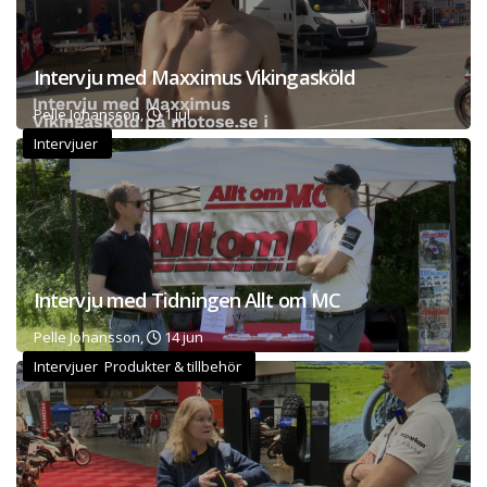
Intervju med Maxximus Vikingasköld
Pelle Johansson,
1 jul
Intervjuer
Intervju med Tidningen Allt om MC
Pelle Johansson,
14 jun
Intervjuer Produkter & tillbehör