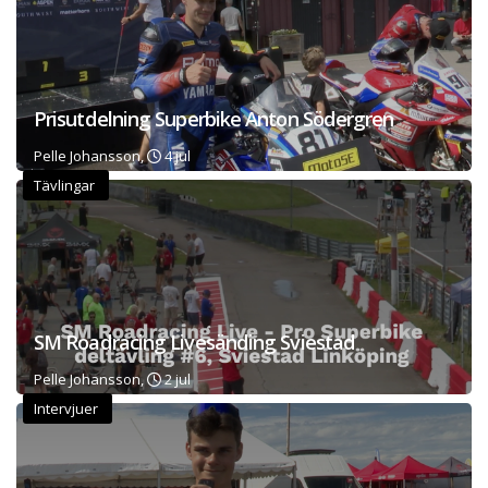
Prisutdelning Superbike Anton Södergren
Pelle Johansson,
4 jul
Tävlingar
SM Roadracing Livesänding Sviestad
Pelle Johansson,
2 jul
Intervjuer