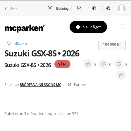
Åter
Bokning
Sälj något
Såld
Tillbaka
104 900 kr
Suzuki GSX-8S • 2026
Suzuki GSX-8S • 2026
Såld
0
0
0
Säljes av
BRÖDERNA NILSSONS MC
·
Partner
Publicerad 5 månader sedan
· Läst av 571