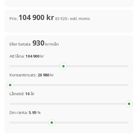
104 900 kr
Pris:
83 920:- exkl. moms
930
Eller betala
kr/mån
Att låna:
104 900
kr
Kontantinsats:
20 980
kr
Lånetid:
10
år
Din ränta:
5.95
%