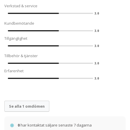
Verkstad & service
3.0
Kundbemötande
3.0
Tillgänglighet
3.0
Tillbehör & tjänster
3.0
Erfarenhet
3.0
Se alla 1 omdömen
0
har kontaktat säljare senaste 7 dagarna