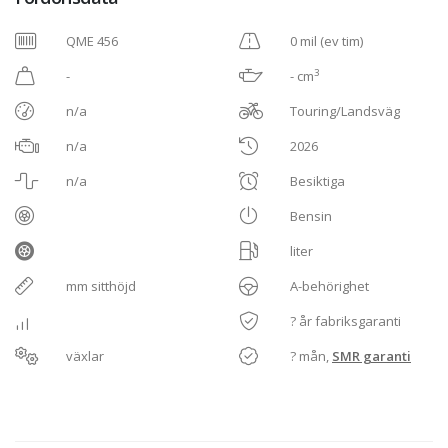
QME 456
0 mil (ev tim)
3
-
- cm
n/a
Touring/Landsväg
n/a
2026
n/a
Besiktiga
Bensin
liter
mm sitthöjd
A-behörighet
? år fabriksgaranti
växlar
? mån,
SMR garanti