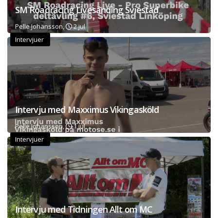
SM Roadracing Livesänding Sviestad
Pelle Johansson,
2 jul
Intervjuer
Intervju med Maxximus Vikingasköld
Pelle Johansson,
1 jul
Intervjuer
Intervju med Tidningen Allt om MC