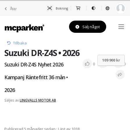
Åter
Bokning
Sälj något
Tillbaka
Suzuki DR-Z4S • 2026
109 900 kr
Suzuki DR-Z4S Nyhet 2026
0
0
0
Kampanj Räntefritt 36 mån •
2026
Säljes av
LINGVALLS MOTOR AB
Publicerad 5 månader sedan
· Läst av 1018