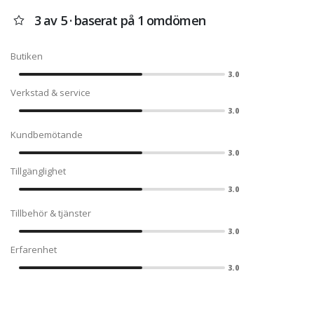
3 av 5 · baserat på 1 omdömen
Butiken
3.0
Verkstad & service
3.0
Kundbemötande
3.0
Tillgänglighet
3.0
Tillbehör & tjänster
3.0
Erfarenhet
3.0