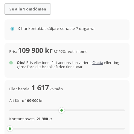
Se alla 1 omdömen
0
har kontaktat säljare senaste 7 dagarna
109 900 kr
Pris:
87 920:- exkl. moms
Obs!
Pris eller innehåll i annons kan variera.
Chatta
eller ring
gärna före ditt besök så den finns kvar
1 617
Eller betala
kr/mån
Att låna:
109 900
kr
Kontantinsats:
21 980
kr