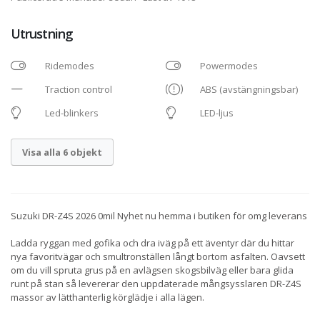
Utrustning
Ridemodes
Powermodes
Traction control
ABS (avstängningsbar)
Led-blinkers
LED-ljus
Visa alla 6 objekt
Suzuki DR-Z4S 2026 0mil Nyhet nu hemma i butiken för omg leverans
Ladda ryggan med gofika och dra iväg på ett äventyr där du hittar
nya favoritvägar och smultronställen långt bortom asfalten. Oavsett
om du vill spruta grus på en avlägsen skogsbilväg eller bara glida
runt på stan så levererar den uppdaterade mångsysslaren DR-Z4S
massor av lätthanterlig körglädje i alla lägen.