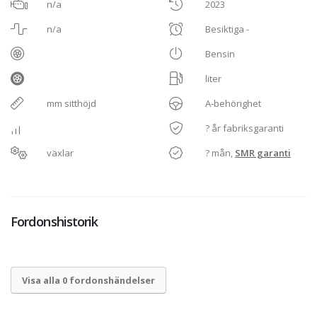
n/a
2023
n/a
Besiktiga -
Bensin
liter
mm sitthöjd
A-behörighet
? år fabriksgaranti
växlar
? mån,
SMR garanti
Fordonshistorik
Visa alla 0 fordonshändelser