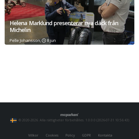
Helena Marklund presenterar nya däck från
Michelin
Pelle Johansson,
8 jun
© 2020-2026. Alla rättigheter förbehålles. 1.0.0.0 (2026-07-31 10:56:43)
Villkor
Cookies
Policy
GDPR
Kontakta