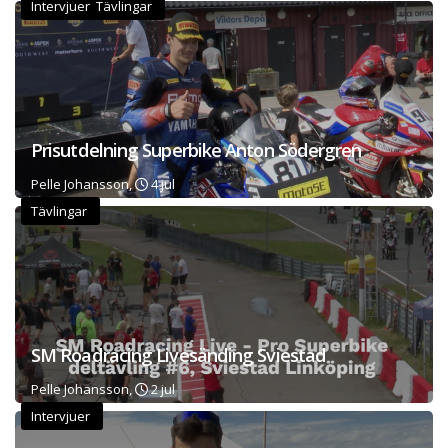
Intervjuer Tävlingar
Prisutdelning Superbike Anton Södergren
Pelle Johansson,
4 jul
Tävlingar
SM Roadracing Livesänding Sviestad
Pelle Johansson,
2 jul
Intervjuer