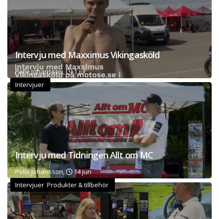
Intervju med Maxximus Vikingasköld
Pelle Johansson,
1 jul
Intervjuer
Intervju med Tidningen Allt om MC
Pelle Johansson,
14 jun
Intervjuer Produkter & tillbehör