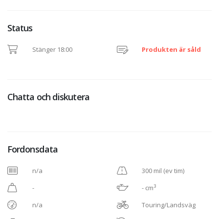
Status
Stänger 18:00
Produkten är såld
Chatta och diskutera
Fordonsdata
n/a
300 mil (ev tim)
3
-
- cm
n/a
Touring/Landsväg