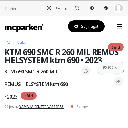
Åter
Bokning
Sälj något
Tillbaka
Såld
KTM 690 SMC R 260 MIL REMUS
HELSYSTEM ktm 690 • 2023
96 900 kr
KTM 690 SMC R 260 MIL
0
0
0
REMUS HELSYSTEM ktm 690
• 2023
Såld
Säljes av
YAMAHA CENTER VÄSTERÅS
·
Partner