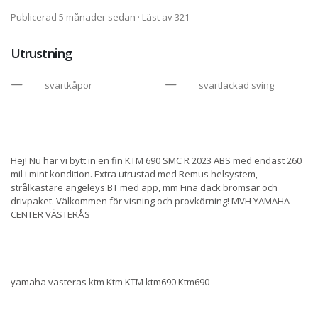
Publicerad 5 månader sedan
· Läst av 321
Utrustning
svartkåpor
svartlackad sving
Hej! Nu har vi bytt in en fin KTM 690 SMC R 2023 ABS med endast 260
mil i mint kondition. Extra utrustad med Remus helsystem,
strålkastare angeleys BT med app, mm Fina däck bromsar och
drivpaket. Välkommen för visning och provkörning! MVH YAMAHA
CENTER VÄSTERÅS
yamaha vasteras ktm Ktm KTM ktm690 Ktm690