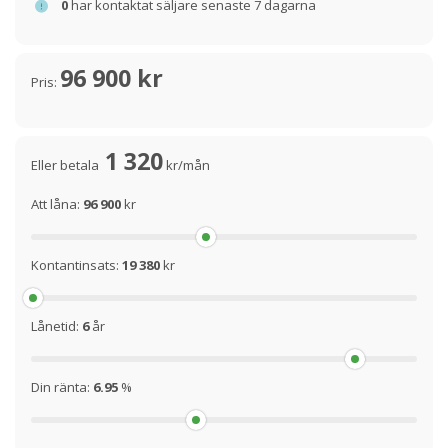
0
har kontaktat säljare senaste 7 dagarna
96 900 kr
Pris:
1 320
Eller betala
kr/mån
Att låna:
96 900
kr
Kontantinsats:
19 380
kr
Lånetid:
6
år
Din ränta:
6.95
%