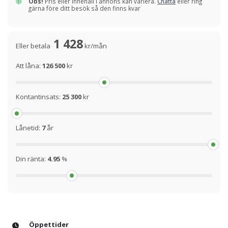
Obs!
Pris eller innehåll i annons kan variera.
Chatta
eller ring
gärna före ditt besök så den finns kvar
1 428
Eller betala
kr/mån
Att låna:
126 500
kr
Kontantinsats:
25 300
kr
Lånetid:
7
år
Din ränta:
4.95
%
Öppettider