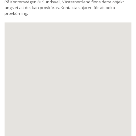
På Kontorsvägen 8 i Sundsvall, Västernorrland finns detta objekt
angivet att det kan provköras. Kontakta säjaren för att boka
provkörning.