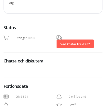
dig
Status
Stänger 18:00
Vad kostar frakten?
Chatta och diskutera
Fordonsdata
QME 571
0 mil (ev tim)
3
-
- cm