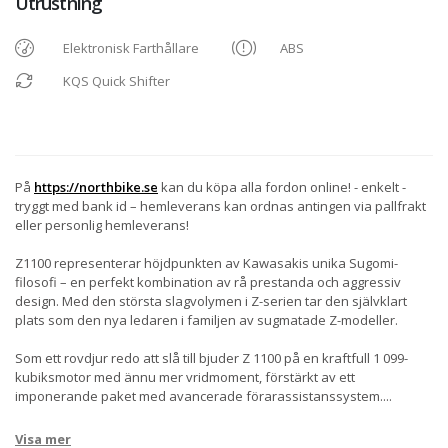
Utrustning
Elektronisk Farthållare
ABS
KQS Quick Shifter
På
https://northbike.se
kan du köpa alla fordon online! - enkelt -
tryggt med bank id – hemleverans kan ordnas antingen via pallfrakt
eller personlig hemleverans!
Z1100 representerar höjdpunkten av Kawasakis unika Sugomi-
filosofi – en perfekt kombination av rå prestanda och aggressiv
design. Med den största slagvolymen i Z-serien tar den självklart
plats som den nya ledaren i familjen av sugmatade Z-modeller.
Som ett rovdjur redo att slå till bjuder Z 1100 på en kraftfull 1 099-
kubiksmotor med ännu mer vridmoment, förstärkt av ett
imponerande paket med avancerade förarassistanssystem.
...
Visa mer