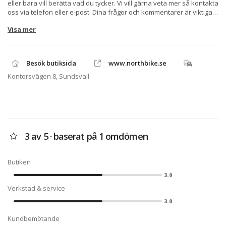
eller bara vill berätta vad du tycker. Vi vill gärna veta mer så kontakta
oss via telefon eller e-post. Dina frågor och kommentarer är viktiga
för oss. Om du behöver hjälp med en order eller kanske bara vill
Visa mer
prata lite om MC, ATV, skoter eller vattenskoter tveka inte att
kontakta oss via telefon eller e-post. Skulle det vara så att du
försöker ringa på kvällen eller helgen så kanske vi inte är på plats,
då kan du alltid använda formuläret på höger sida så besvarar vi din
Besök butiksida
www.northbike.se
fråga så fort som möjligt.
Kontorsvägen 8, Sundsvall
3 av 5 · baserat på 1 omdömen
Butiken
3.0
Verkstad & service
3.0
Kundbemötande