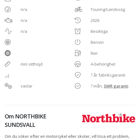
n/a
Touring/Landsväg
n/a
2026
n/a
Besiktiga
Bensin
liter
mm sitthöjd
A-behörighet
? år fabriksgaranti
växlar
? mån,
SMR garanti
Om
NORTHBIKE
SUNDSVALL
Om du söker efter en motorcykel eller skoter, vill lösa ett problem,