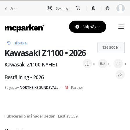
Åter
Bokning
Sälj något
Tillbaka
126 500 kr
Kawasaki Z1100 • 2026
Kawasaki Z1100 NYHET
0
0
0
Beställning • 2026
Säljes av
NORTHBIKE SUNDSVALL
·
Partner
Publicerad 5 månader sedan
· Läst av 559