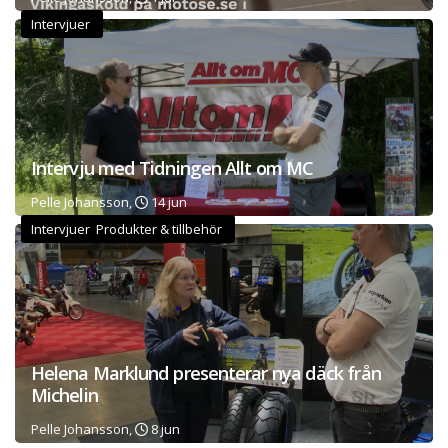
Intervjuer
Intervju med Tidningen Allt om MC
Pelle Johansson,
14 jun
Intervjuer Produkter & tillbehör
Helena Marklund presenterar nya däck från
Michelin
Pelle Johansson,
8 jun