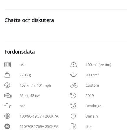
Chatta och diskutera
Fordonsdata
n/a
400 mil (ev tim)
3
220 kg
900 cm
163
, 101
Custom
km/h
mph
65
, 48
2019
hk
kW
n/a
Besiktiga -
100/90-19 57H 200KPA
Bensin
150/70R1769V 250KPA
liter