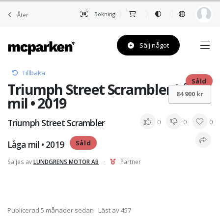
Åter
Bokning
Sälj något
Tillbaka
Såld
Triumph Street Scrambler Låga
84 900 kr
mil • 2019
Triumph Street Scrambler
0
0
0
Låga mil • 2019
Såld
Säljes av
LUNDGRENS MOTOR AB
·
Partner
Publicerad 5 månader sedan
· Läst av 457