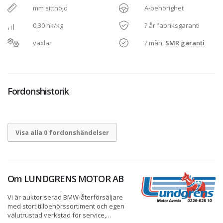
mm sitthöjd
A-behörighet
0,30 hk/kg
? år fabriksgaranti
växlar
? mån,
SMR garanti
Fordonshistorik
Visa alla 0 fordonshändelser
Om
LUNDGRENS MOTOR AB
Vi är auktoriserad BMW-återförsäljare
med stort tillbehörssortiment och egen
välutrustad verkstad för service,