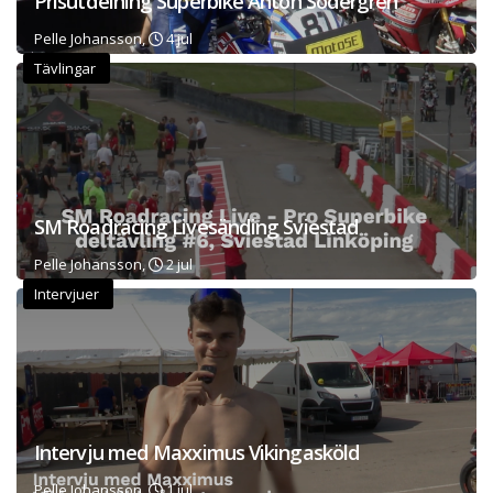
Prisutdelning Superbike Anton Södergren
Pelle Johansson,
4 jul
Tävlingar
SM Roadracing Livesänding Sviestad
Pelle Johansson,
2 jul
Intervjuer
Intervju med Maxximus Vikingasköld
Pelle Johansson,
1 jul