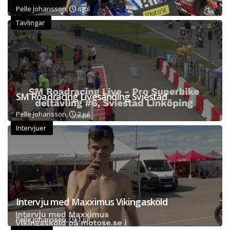
Pelle Johansson,
4 jul
Tävlingar
SM Roadracing Livesänding Sviestad
Pelle Johansson,
2 jul
Intervjuer
Intervju med Maxximus Vikingasköld
Pelle Johansson,
1 jul