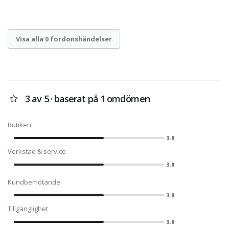
Visa alla 0 fordonshändelser
3 av 5 · baserat på 1 omdömen
Butiken
3.0
Verkstad & service
3.0
Kundbemötande
3.0
Tillgänglighet
3.0