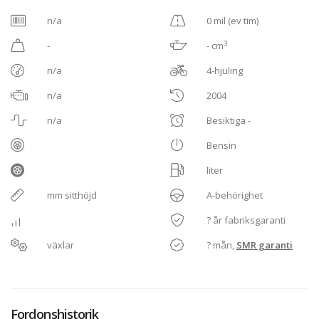
n/a
0 mil (ev tim)
3
-
- cm
n/a
4-hjuling
n/a
2004
n/a
Besiktiga -
Bensin
liter
mm sitthöjd
A-behörighet
? år fabriksgaranti
växlar
? mån,
SMR garanti
Fordonshistorik