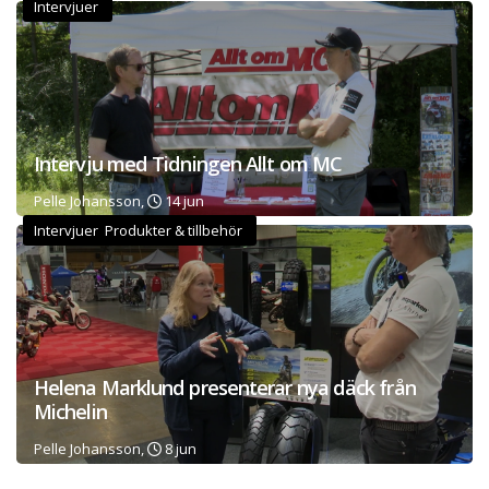
Intervjuer
Intervju med Tidningen Allt om MC
Pelle Johansson,
14 jun
Intervjuer Produkter & tillbehör
Helena Marklund presenterar nya däck från
Michelin
Pelle Johansson,
8 jun