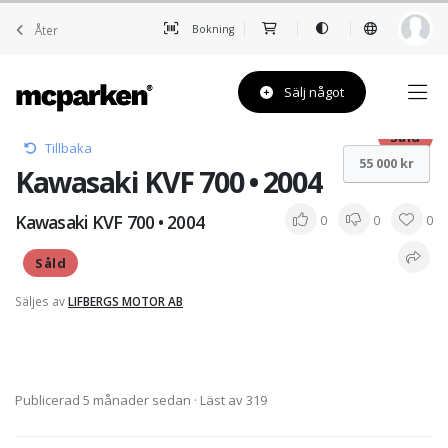
Åter
Bokning
Sälj något
Såld
Tillbaka
55 000 kr
Kawasaki KVF 700 • 2004
Kawasaki KVF 700 • 2004
0
0
0
Såld
Säljes av
LIFBERGS MOTOR AB
Publicerad 5 månader sedan
· Läst av 319