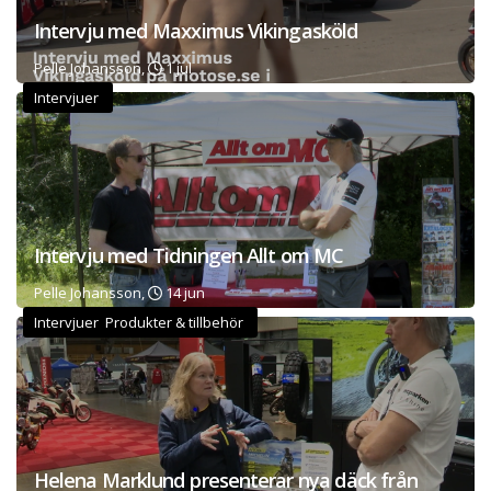
Intervju med Maxximus Vikingasköld
Pelle Johansson,
1 jul
Intervjuer
Intervju med Tidningen Allt om MC
Pelle Johansson,
14 jun
Intervjuer Produkter & tillbehör
Helena Marklund presenterar nya däck från