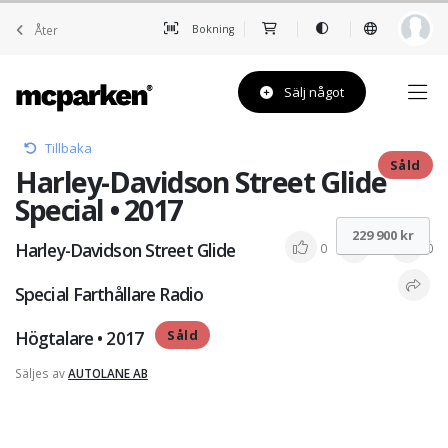
Åter
Bokning
Sälj något
Tillbaka
Såld
Harley-Davidson Street Glide
Special • 2017
229 900 kr
Harley-Davidson Street Glide
0
0
0
Special Farthållare Radio
Högtalare • 2017
Såld
Säljes av
AUTOLANE AB