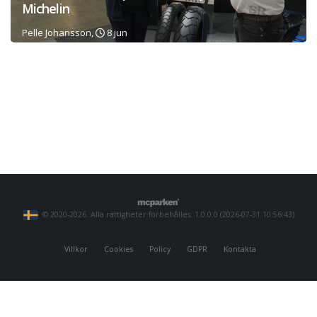
Michelin
Pelle Johansson,
8 jun
© 2020-2026. Alla rättigheter förbehålles. 1.0.0.0 (2026-07-31 10:56:43)
Villkor
Cookies
Policy
GDPR
Kontakta