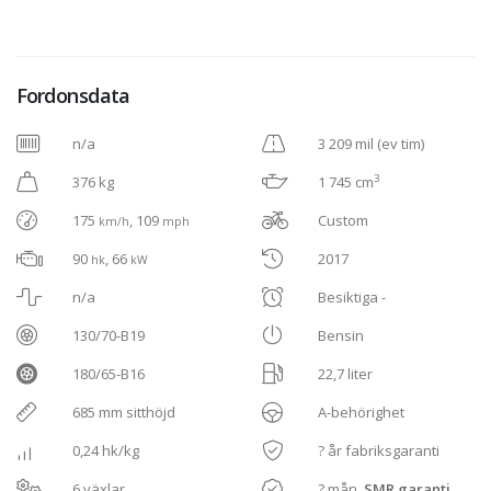
Fordonsdata
n/a
3 209 mil (ev tim)
3
376 kg
1 745 cm
175
, 109
Custom
km/h
mph
90
, 66
2017
hk
kW
n/a
Besiktiga -
130/70-B19
Bensin
180/65-B16
22,7 liter
685 mm sitthöjd
A-behörighet
0,24 hk/kg
? år fabriksgaranti
6 växlar
? mån,
SMR garanti