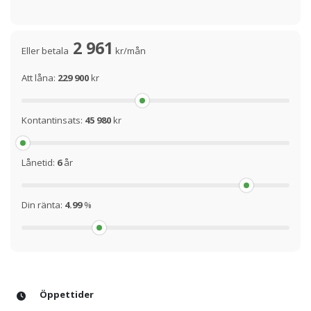
2 961
Eller betala
kr/mån
Att låna:
229 900
kr
Kontantinsats:
45 980
kr
Lånetid:
6
år
Din ränta:
4.99
%
Öppettider