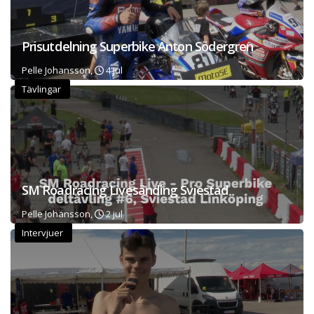
Prisutdelning Superbike Anton Södergren
Pelle Johansson,
4 jul
Tävlingar
SM Roadracing Livesänding Sviestad
Pelle Johansson,
2 jul
Intervjuer