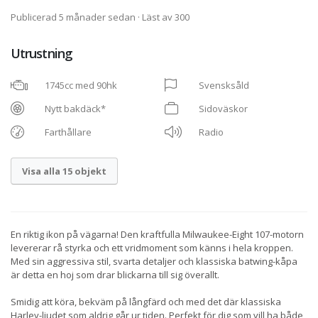
Publicerad 5 månader sedan
· Läst av 300
Utrustning
1745cc med 90hk
Svensksåld
Nytt bakdäck*
Sidoväskor
Farthållare
Radio
Visa alla 15 objekt
En riktig ikon på vägarna! Den kraftfulla Milwaukee-Eight 107-motorn
levererar rå styrka och ett vridmoment som känns i hela kroppen.
Med sin aggressiva stil, svarta detaljer och klassiska batwing-kåpa
är detta en hoj som drar blickarna till sig överallt.
Smidig att köra, bekväm på långfärd och med det där klassiska
Harley-ljudet som aldrig går ur tiden. Perfekt för dig som vill ha både