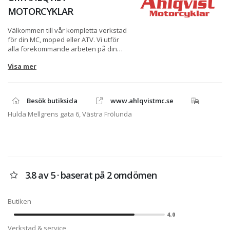
MOTORCYKLAR
Välkommen till vår kompletta verkstad
för din MC, moped eller ATV. Vi utför
alla förekommande arbeten på din
Honda, gammal som ny. Allt från
Visa mer
avancerade motorarbeten till punka
på mopeden. Vi är auktoriserade för:
Honda motorcyklar, moped och ATV.
Peugeot mopeder. Rieju mopeder. Vi
Besök butiksida
www.ahlqvistmc.se
utför även arbeten på många andra
fabrikat.
Hulda Mellgrens gata 6, Västra Frölunda
Ahlqvist Motorcyklar är Sveriges
största Honda Center. Hos oss hittar
du fullt sortiment av Honda
motorcyklar, ATV, mopeder,
orginaltillbehör och reservdelar. Vi har
3.8 av 5 · baserat på 2 omdömen
även en auktoriserad Verkstad där vi
utför alla jobb på just Din Honda.
Butiken
4.0
Verkstad & service