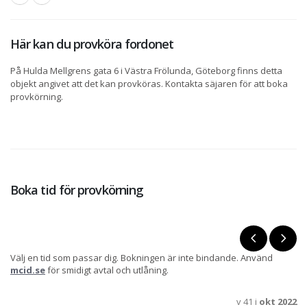
Här kan du provköra fordonet
På Hulda Mellgrens gata 6 i Västra Frölunda, Göteborg finns detta
objekt angivet att det kan provköras. Kontakta säjaren för att boka
provkörning.
Boka tid för provkörning
Välj en tid som passar dig. Bokningen är inte bindande. Använd
mcid.se
för smidigt avtal och utlåning.
v 41 i
okt 2022