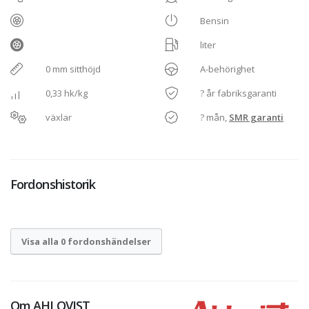
Bensin
liter
0 mm sitthöjd
A-behörighet
0,33 hk/kg
? år fabriksgaranti
växlar
? mån,
SMR garanti
Fordonshistorik
Visa alla 0 fordonshändelser
Om
AHLQVIST