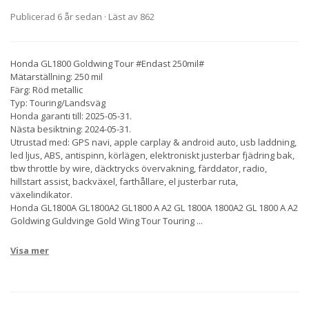
Publicerad 6 år sedan
· Läst av 862
Honda GL1800 Goldwing Tour #Endast 250mil#
Mätarställning: 250 mil
Färg: Röd metallic
Typ: Touring/Landsväg
Honda garanti till: 2025-05-31.
Nästa besiktning: 2024-05-31.
Utrustad med: GPS navi, apple carplay & android auto, usb laddning,
led ljus, ABS, antispinn, körlägen, elektroniskt justerbar fjädring bak,
tbw throttle by wire, däcktrycks övervakning, färddator, radio,
hillstart assist, backväxel, farthållare, el justerbar ruta,
växelindikator.
Honda GL1800A GL1800A2 GL1800 A A2 GL 1800A 1800A2 GL 1800 A A2
Goldwing Guldvinge Gold Wing Tour Touring
...
Visa mer