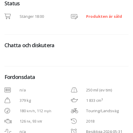
Status
Stänger 18:00
Produkten är såld
Chatta och diskutera
Fordonsdata
n/a
250 mil (ev tim)
3
379 kg
1 833 cm
180
, 112
Touring/Landsväg
km/h
mph
126
, 93
2018
hk
kW
n/a
Besiktiga 2024-05-31