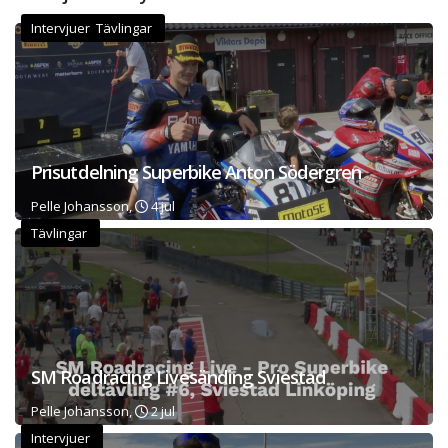
Intervjuer Tävlingar
Prisutdelning Superbike Anton Södergren
Pelle Johansson,
4 jul
Tävlingar
SM Roadracing Livesänding Sviestad
Pelle Johansson,
2 jul
Intervjuer