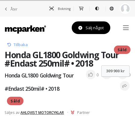
Åter
Bokning
Sälj något
Tillbaka
Såld
Honda GL1800 Goldwing Tour
#Endast 250mil# • 2018
309 900 kr
Honda GL1800 Goldwing Tour
0
0
0
#Endast 250mil# • 2018
Såld
Säljes av
AHLQVIST MOTORCYKLAR
·
Partner