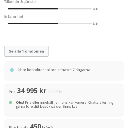
Tillbehör & tjänster
3.0
Erfarenhet
3.0
Se alla 1 omdömen
0
har kontaktat säljare senaste 7 dagarna
34 995 kr
Pris:
37 995 kr
Obs!
Pris eller innehåll i annons kan variera.
Chatta
eller ring
gärna före ditt besök så den finns kvar
450
Eller betala
kr/mån