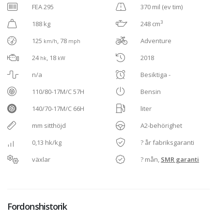
FEA 295
370 mil (ev tim)
3
188 kg
248 cm
125
, 78
Adventure
km/h
mph
24
, 18
2018
hk
kW
n/a
Besiktiga -
110/80-17M/C 57H
Bensin
140/70-17M/C 66H
liter
mm sitthöjd
A2-behörighet
0,13 hk/kg
? år fabriksgaranti
växlar
? mån,
SMR garanti
Fordonshistorik