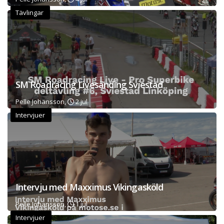
Tävlingar
SM Roadracing Livesänding Sviestad
Pelle Johansson,
2 jul
Intervjuer
Intervju med Maxximus Vikingasköld
Pelle Johansson,
1 jul
Intervjuer