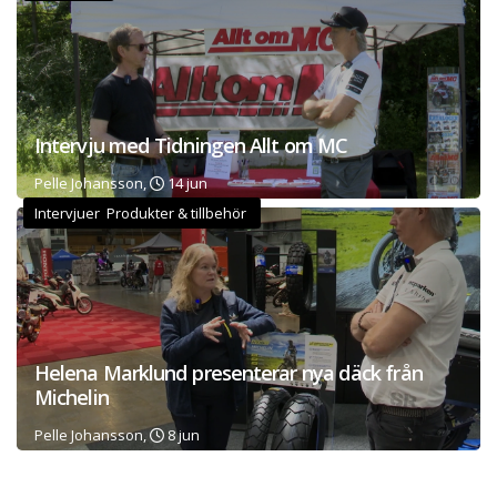
Intervju med Tidningen Allt om MC
Pelle Johansson,
14 jun
Intervjuer Produkter & tillbehör
Helena Marklund presenterar nya däck från
Michelin
Pelle Johansson,
8 jun