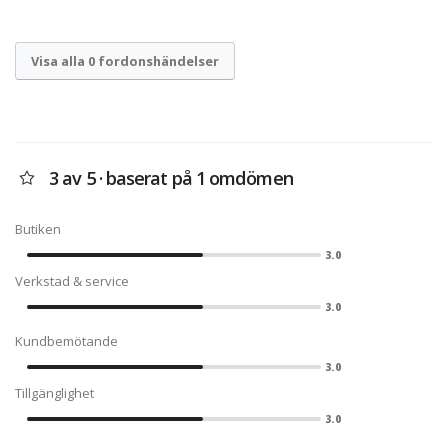
Visa alla 0 fordonshändelser
3 av 5 · baserat på 1 omdömen
Butiken
3.0
Verkstad & service
3.0
Kundbemötande
3.0
Tillgänglighet
3.0