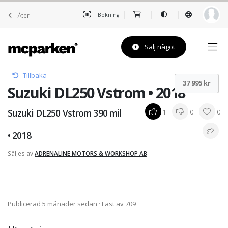
Åter
Bokning
Sälj något
Tillbaka
37 995 kr
Suzuki DL250 Vstrom • 2018
Suzuki DL250 Vstrom 390 mil
1
0
0
• 2018
Säljes av
ADRENALINE MOTORS & WORKSHOP AB
Publicerad 5 månader sedan
· Läst av 709