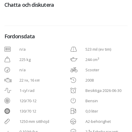
Chatta och diskutera
Fordonsdata
n/a
523 mil (ev tim)
3
225 kg
244 cm
n/a
Scooter
22
, 16
2008
hk
kW
1-cyl rad
Besiktiga 2026-06-30
120/70-12
Bensin
130/70 12
0,0 liter
1250 mm sitthöjd
A2-behörighet
0,10 hk/kg
? år fabriksgaranti