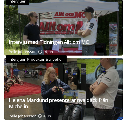
Intervjuer
Intervju med Tidningen Allt om MC
Pelle Johansson,
14 jun
Intervjuer Produkter & tillbehör
Helena Marklund presenterar nya däck från
Michelin
Pelle Johansson,
8 jun