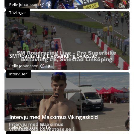
Pelle Johansson,
4 jul
Tävlingar
SM Roadracing Livesänding Sviestad
Pelle Johansson,
2 jul
Intervjuer
Intervju med Maxximus Vikingasköld
Pelle Johansson,
1 jul