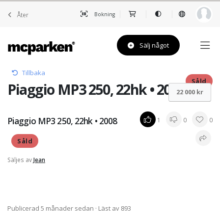
Åter
Bokning
Sälj något
Tillbaka
Såld
Piaggio MP3 250, 22hk • 2008
22 000 kr
Piaggio MP3 250, 22hk • 2008
1
0
0
Såld
Säljes av
Jean
Publicerad 5 månader sedan
· Läst av 893