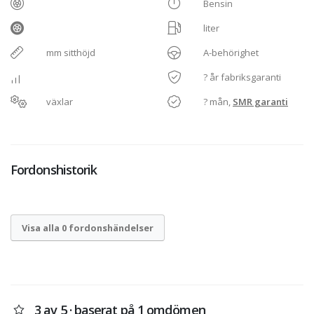
Bensin
liter
mm sitthöjd
A-behörighet
? år fabriksgaranti
växlar
? mån,
SMR garanti
Fordonshistorik
Visa alla 0 fordonshändelser
3 av 5 · baserat på 1 omdömen