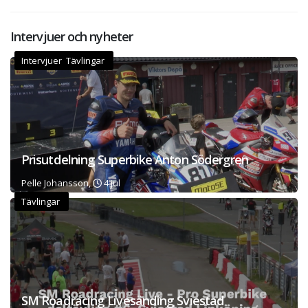
Intervjuer och nyheter
Intervjuer Tävlingar
Prisutdelning Superbike Anton Södergren
Pelle Johansson,
4 jul
Tävlingar
SM Roadracing Livesänding Sviestad