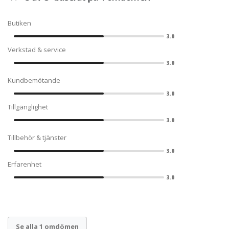
Butiken
3.0
Verkstad & service
3.0
Kundbemötande
3.0
Tillgänglighet
3.0
Tillbehör & tjänster
3.0
Erfarenhet
3.0
Se alla 1 omdömen