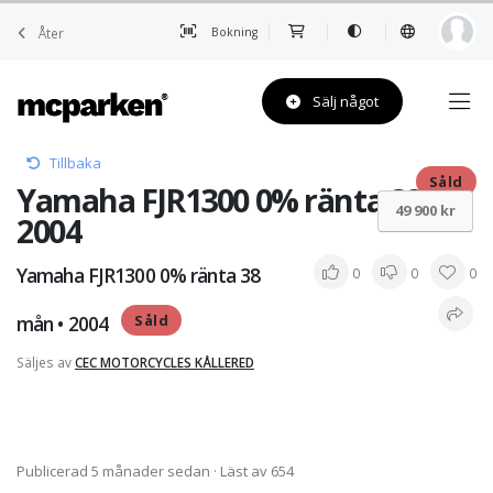
Åter
Bokning
Sälj något
Tillbaka
Såld
Yamaha FJR1300 0% ränta 38 •
49 900 kr
2004
Yamaha FJR1300 0% ränta 38
0
0
0
mån • 2004
Såld
Säljes av
CEC MOTORCYCLES KÅLLERED
Publicerad 5 månader sedan
· Läst av 654