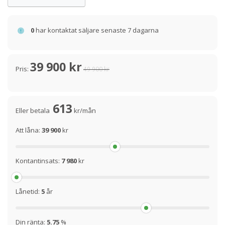
0
har kontaktat säljare senaste 7 dagarna
39 900 kr
Pris:
49 900 kr
613
Eller betala
kr/mån
Att låna:
39 900
kr
Kontantinsats:
7 980
kr
Lånetid:
5
år
Din ränta:
5.75
%