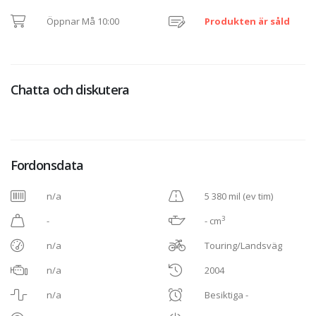
Öppnar Må 10:00
Produkten är såld
Chatta och diskutera
Fordonsdata
n/a
5 380 mil (ev tim)
3
-
- cm
n/a
Touring/Landsväg
n/a
2004
n/a
Besiktiga -