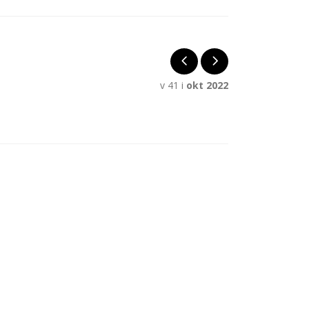
v 41 i
okt 2022