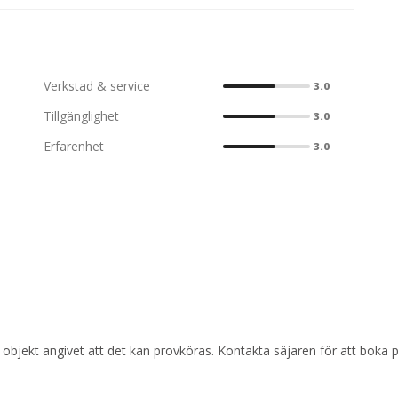
Personlig service – här är det aldrig "nästa kund i kön". Du
SMR-medlem, garanti på allt vi säljer, konsumentköplagen
dan 2018 talar sitt tydliga språk.
Verkstad & service
3.0
Tillgänglighet
3.0
Erfarenhet
3.0
 objekt angivet att det kan provköras. Kontakta säjaren för att boka 