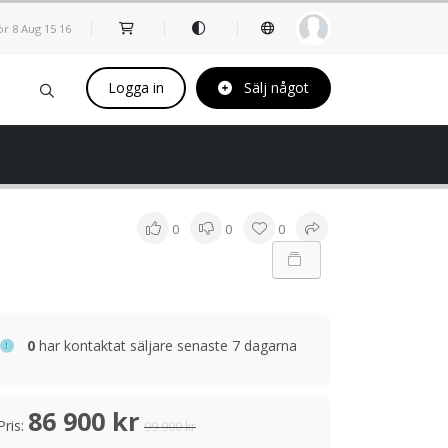
ör 8 Aug
15
:
16
Logga in
Sälj något
0
0
0
0
har kontaktat säljare senaste 7 dagarna
86 900 kr
Pris:
99 900 kr