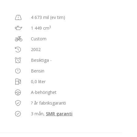
4 673 mil (ev tim)
3
1 449 cm
Custom
2002
Besiktiga -
Bensin
0,0 liter
A-behörighet
? år fabriksgaranti
3 mån,
SMR garanti