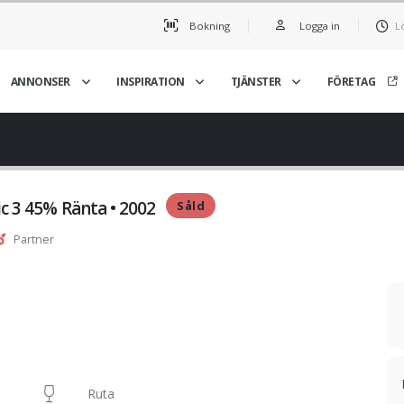
Bokning
Logga in
L
ANNONSER
INSPIRATION
TJÄNSTER
FÖRETAG
ic 3 45% Ränta • 2002
Såld
Partner
Ruta