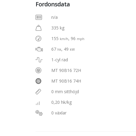
Fordonsdata
n/a
335 kg
155
, 96
km/h
mph
67
, 49
hk
kW
1-cyl rad
MT 90B16 72H
MT 90B16 74H
0 mm sitthöjd
0,20 hk/kg
0 växlar