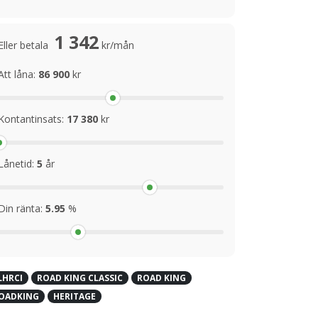
1 342
Eller betala
kr/mån
Att låna:
86 900
kr
Kontantinsats:
17 380
kr
Lånetid:
5
år
Din ränta:
5.95
%
LHRCI
ROAD KING CLASSIC
ROAD KING
OADKING
HERITAGE