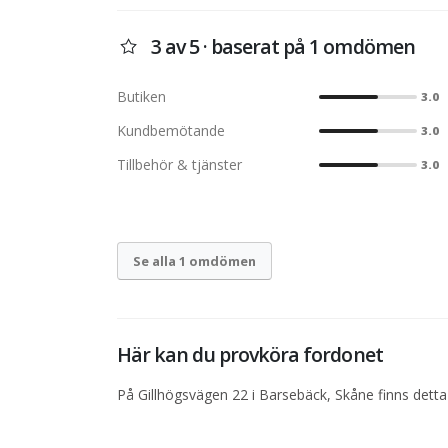
och E6:an. Varför ska du välja just Motormedlarna? 
får samma person genom hela affären. Trygghet – 
3 av 5 · baserat på 1 omdömen
gäller alltid. Erfarenhet – över 1 500 sålda fordon se
Butiken
3.0
Kundbemötande
3.0
Tillbehör & tjänster
3.0
Se alla 1 omdömen
Här kan du provköra fordonet
På Gillhögsvägen 22 i Barsebäck, Skåne finns detta