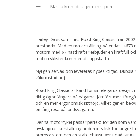
Massa krom detaljer och slipon.
Harley-Davidson Flhrci Road King Classic från 200
prestanda. Med en mätarställning på endast 4673 m
motorn med 67 hästkrafter erbjuder en kraftfull o
motorcyklister kommer att uppskatta.
Nyligen servad och levereras nybesiktigad. Dubbla 
välutrustad hoj.
Road King Classic är känd för sin eleganta design, 
riktig ögonfångare på vägarna. Jämfört med föregåe
och en mer ergonomisk sitthöjd, vilket ger en bekvä
en lång resa på landsvägarna.
Denna motorcykel passar perfekt för den som värde
avslappnad körställning är den idealisk för längre fä
bromssystem och en stabil chassi, ger Road King Cl