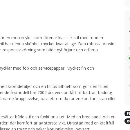
2 är en motorcykel som förenar klassisk stil med modern
il har denna skönhet mycket kvar att ge. Den robusta V-twin-
ch responsiv körning som både nybörjare och erfarna
nycklar med fob och servicepapper. Mycket fin och
med kromdetaljer och en tidlös silhuett som gör den till en
nde årsmodell har 2002 års version fått förbättrad fjädring
mare körupplevelse, oavsett om du tar en kort tur i stan eller
F
sätter både stil och funktionalitet. Med en bred sadel och en
R
rder, där komfort är av största vikt. Utrustad med en kraftfull
assic en trygg och säker körupplevelse, oavsett