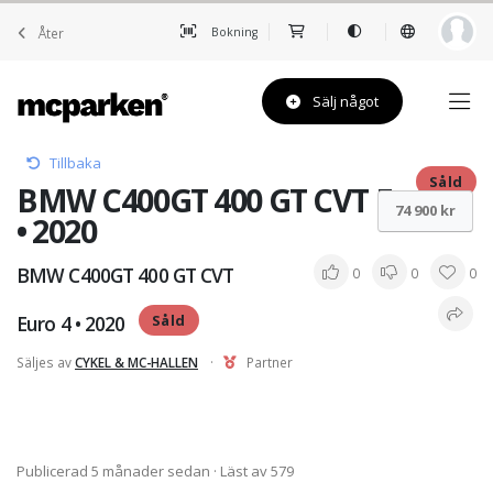
Åter
Bokning
Sälj något
Tillbaka
Såld
BMW C400GT 400 GT CVT Euro 4
74 900 kr
• 2020
BMW C400GT 400 GT CVT
0
0
0
Euro 4 • 2020
Såld
Säljes av
CYKEL & MC-HALLEN
·
Partner
Publicerad 5 månader sedan
· Läst av 579