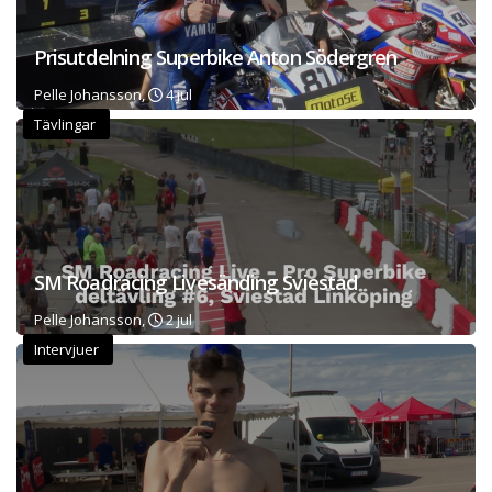
Prisutdelning Superbike Anton Södergren
Pelle Johansson,
4 jul
Tävlingar
SM Roadracing Livesänding Sviestad
Pelle Johansson,
2 jul
Intervjuer