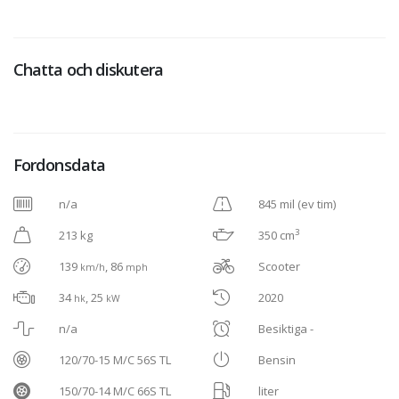
Chatta och diskutera
Fordonsdata
n/a
845 mil (ev tim)
3
213 kg
350 cm
139
, 86
Scooter
km/h
mph
34
, 25
2020
hk
kW
n/a
Besiktiga -
120/70-15 M/C 56S TL
Bensin
150/70-14 M/C 66S TL
liter