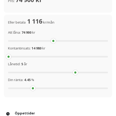
Pris:
1 116
Eller betala
kr/mån
Att låna:
74 900
kr
Kontantinsats:
14 980
kr
Lånetid:
5
år
Din ränta:
4.45
%
Öppettider