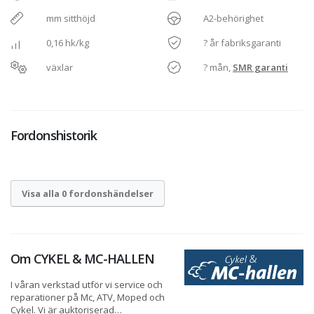
mm sitthöjd
A2-behörighet
0,16 hk/kg
? år fabriksgaranti
växlar
? mån,
SMR garanti
Fordonshistorik
Visa alla 0 fordonshändelser
Om
CYKEL & MC-HALLEN
I våran verkstad utför vi service och
reparationer på Mc, ATV, Moped och
Cykel. Vi är auktoriserad