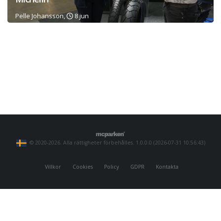
Pelle Johansson,
8 jun
© 2020-2026. Alla rättigheter förbehålles. 1.0.0.0 (2026-07-31 10:56:43)
Villkor
Cookies
Policy
GDPR
Kontakta