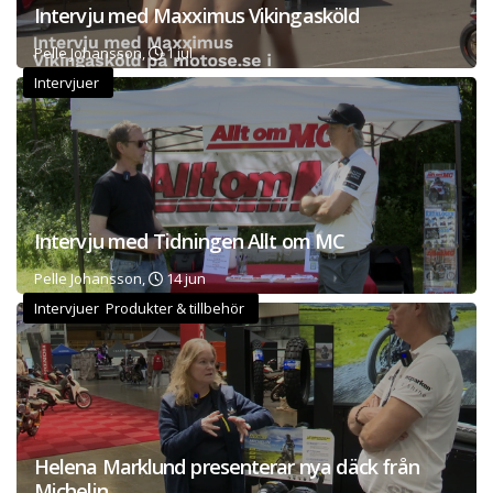
Intervju med Maxximus Vikingasköld
Pelle Johansson,
1 jul
Intervjuer
Intervju med Tidningen Allt om MC
Pelle Johansson,
14 jun
Intervjuer Produkter & tillbehör
Helena Marklund presenterar nya däck från
Michelin