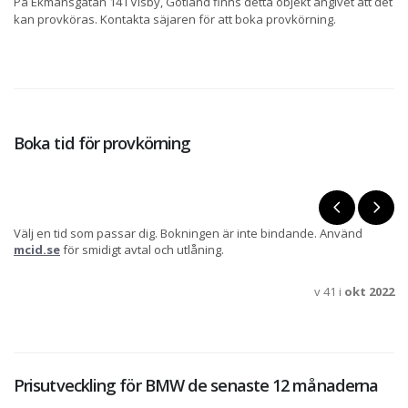
På Ekmansgatan 14 i Visby, Gotland finns detta objekt angivet att det
kan provköras. Kontakta säjaren för att boka provkörning.
Boka tid för provkörning
Välj en tid som passar dig. Bokningen är inte bindande. Använd
mcid.se
för smidigt avtal och utlåning.
v 41 i
okt 2022
Prisutveckling för BMW de senaste 12 månaderna