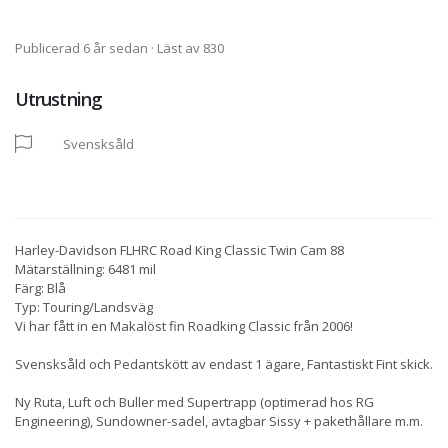
Publicerad 6 år sedan
· Läst av 830
Utrustning
Svensksåld
Harley-Davidson FLHRC Road King Classic Twin Cam 88
Mätarställning: 6481 mil
Färg: Blå
Typ: Touring/Landsväg
Vi har fått in en Makalöst fin Roadking Classic från 2006!
Svensksåld och Pedantskött av endast 1 ägare, Fantastiskt Fint skick.
Ny Ruta, Luft och Buller med Supertrapp (optimerad hos RG
Engineering), Sundowner-sadel, avtagbar Sissy + pakethållare m.m.