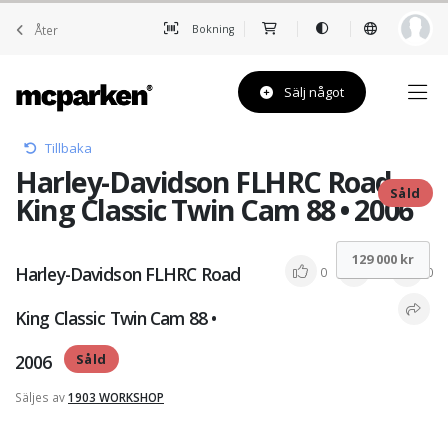
Åter
Bokning
Sälj något
Tillbaka
Harley-Davidson FLHRC Road
Såld
King Classic Twin Cam 88 • 2006
129 000 kr
Harley-Davidson FLHRC Road
0
0
0
King Classic Twin Cam 88 •
2006
Såld
Säljes av
1903 WORKSHOP