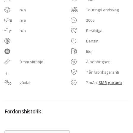
n/a
Touring/Landsväg
n/a
2006
n/a
Besiktiga -
Bensin
liter
0 mm sitthöjd
A-behörighet
? år fabriksgaranti
växlar
? mån,
SMR garanti
Fordonshistorik