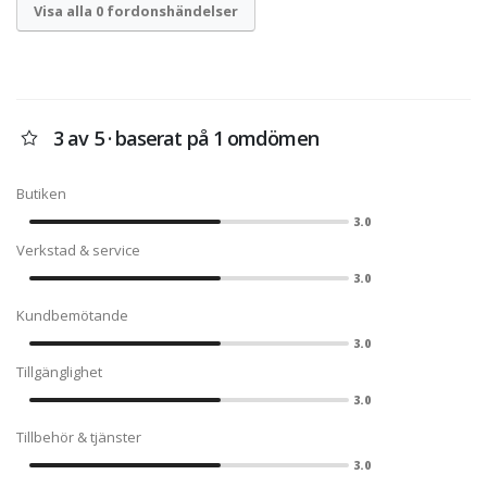
Visa alla 0 fordonshändelser
3 av 5 · baserat på 1 omdömen
Butiken
3.0
Verkstad & service
3.0
Kundbemötande
3.0
Tillgänglighet
3.0
Tillbehör & tjänster
3.0