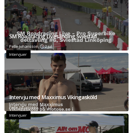
SM Roadracing Livesänding Sviestad
Pelle Johansson,
2 jul
Intervjuer
Intervju med Maxximus Vikingasköld
Pelle Johansson,
1 jul
Intervjuer