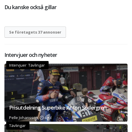
Du kanske också gillar
Se företagets 37 annonser
Intervjuer och nyheter
Intervjuer Tävlingar
Prisutdelning Superbike Anton Södergren
Pelle Johansson,
4 jul
Tävlingar