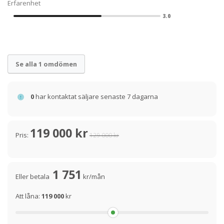
Erfarenhet
3.0
Se alla 1 omdömen
0
har kontaktat säljare senaste 7 dagarna
119 000 kr
Pris:
129 000 kr
1 751
Eller betala
kr/mån
Att låna:
119 000
kr