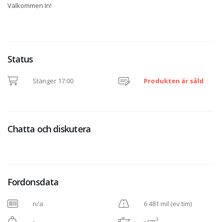
Välkommen In!
Status
Stänger 17:00
Produkten är såld
Chatta och diskutera
Fordonsdata
n/a
6 481 mil (ev tim)
3
-
- cm