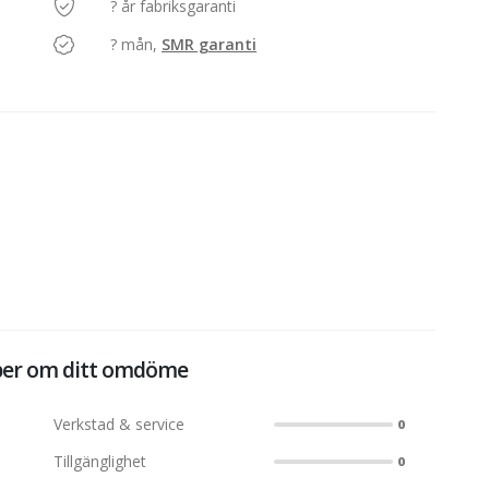
? år fabriksgaranti
? mån,
SMR garanti
r om ditt omdöme
Verkstad & service
0
Tillgänglighet
0