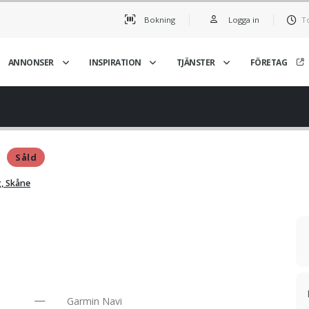
Bokning
Logga in
T
ANNONSER
INSPIRATION
TJÄNSTER
FÖRETAG
4
Såld
, Skåne
Garmin Navi