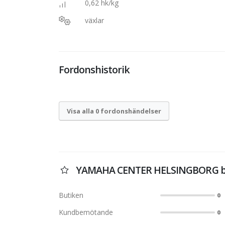
0,62 hk/kg
växlar
Fordonshistorik
Visa alla 0 fordonshändelser
YAMAHA CENTER HELSINGBORG be
Butiken
0
Kundbemötande
0