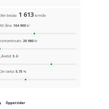
1 613
Eller betala
kr/mån
Att låna:
104 900
kr
Kontantinsats:
20 980
kr
Lånetid:
5
år
Din ränta:
5.75
%
Öppettider