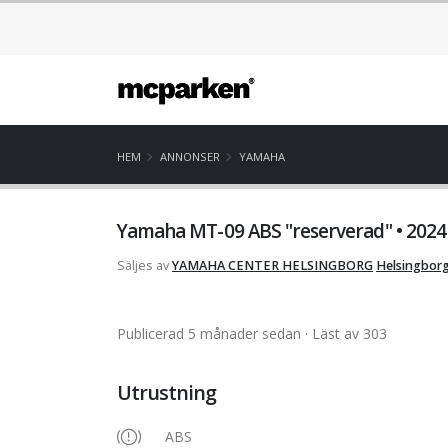
HEM
ANNONSER
YAMAHA
Yamaha MT-09 ABS "reserverad" • 202
Säljes av
YAMAHA CENTER HELSINGBORG
Helsingborg
Publicerad 5 månader sedan
· Läst av 303
Utrustning
ABS