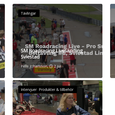
Tävlingar
SM Roadracing Livesänding
Sviestad
Pelle Johansson,
2 jul
Intervjuer Produkter & tillbehör