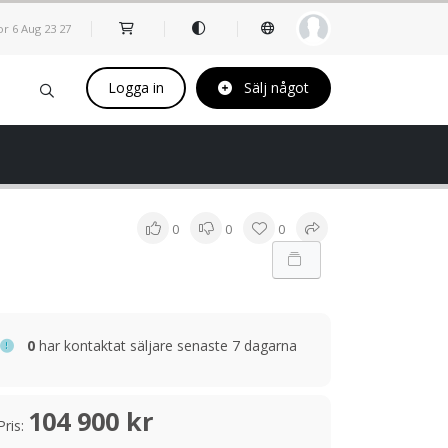
or 6 Aug
23
:
27
Logga in
Sälj något
0
0
0
0
har kontaktat säljare senaste 7 dagarna
104 900 kr
Pris: