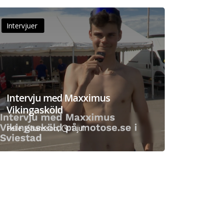
Intervjuer
Intervju med Maxximus
Vikingasköld
Pelle Johansson,
1 jul