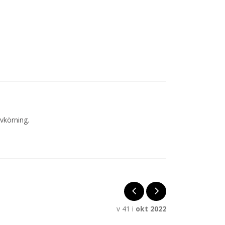
vkörning.
v 41 i
okt 2022