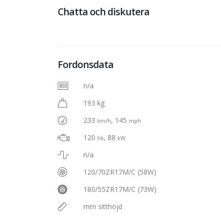
Chatta och diskutera
Fordonsdata
n/a
193 kg
233
, 145
km/h
mph
120
, 88
hk
kW
n/a
120/70ZR17M/C (58W)
180/55ZR17M/C (73W)
mm sitthöjd