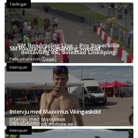
Tävlingar
SM Roadracing Livesänding Sviestad
Pelle Johansson,
2 jul
Intervjuer
Intervju med Maxximus Vikingasköld
Pelle Johansson,
1 jul
Intervjuer