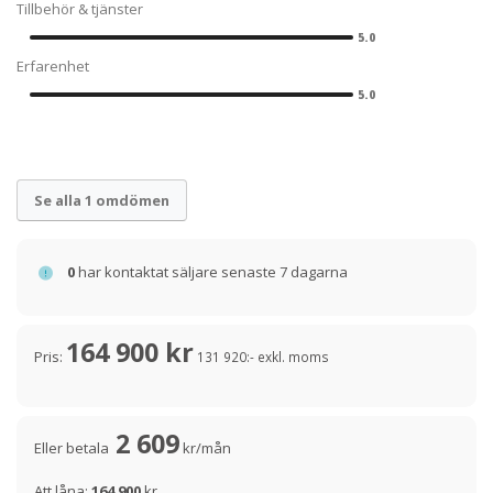
Tillbehör & tjänster
5.0
Erfarenhet
5.0
Se alla 1 omdömen
0
har kontaktat säljare senaste 7 dagarna
164 900 kr
Pris:
131 920:- exkl. moms
2 609
Eller betala
kr/mån
Att låna:
164 900
kr