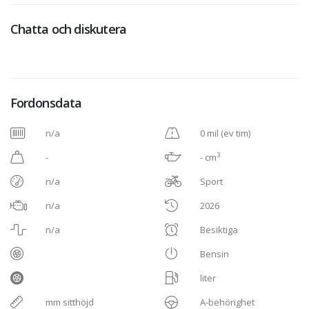
Chatta och diskutera
Fordonsdata
n/a
0 mil (ev tim)
3
-
- cm
n/a
Sport
n/a
2026
n/a
Besiktiga
Bensin
liter
mm sitthöjd
A-behörighet