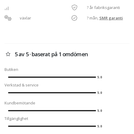
? år fabriksgaranti
växlar
? mån,
SMR garanti
5 av 5 · baserat på 1 omdömen
Butiken
5.0
Verkstad & service
5.0
Kundbemötande
5.0
Tillgänglighet
5.0