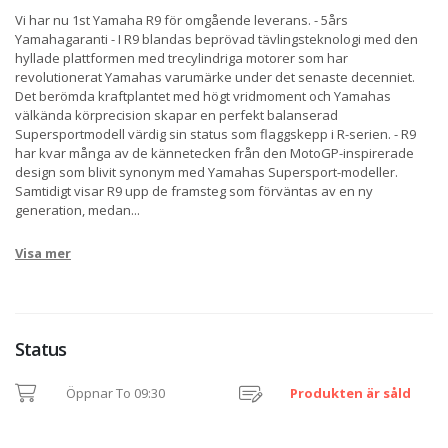
Vi har nu 1st Yamaha R9 för omgående leverans. - 5års
Yamahagaranti - I R9 blandas beprövad tävlingsteknologi med den
hyllade plattformen med trecylindriga motorer som har
revolutionerat Yamahas varumärke under det senaste decenniet.
Det berömda kraftplantet med högt vridmoment och Yamahas
välkända körprecision skapar en perfekt balanserad
Supersportmodell värdig sin status som flaggskepp i R-serien. - R9
har kvar många av de kännetecken från den MotoGP-inspirerade
design som blivit synonym med Yamahas Supersport-modeller.
Samtidigt visar R9 upp de framsteg som förväntas av en ny
generation, medan
...
Visa mer
Status
Öppnar To 09:30
Produkten är såld