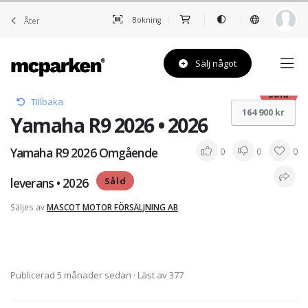
Åter
Bokning
Sälj något
Såld
Tillbaka
164 900 kr
Yamaha R9 2026 • 2026
Yamaha R9 2026 Omgående
0
0
0
leverans • 2026
Såld
Säljes av
MASCOT MOTOR FÖRSÄLJNING AB
Publicerad 5 månader sedan
· Läst av 377