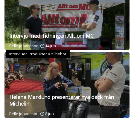
Intervju med Tidningen Allt om MC
Pelle Johansson,
14 jun
Intervjuer Produkter & tillbehör
Helena Marklund presenterar nya däck från
Michelin
Pelle Johansson,
8 jun