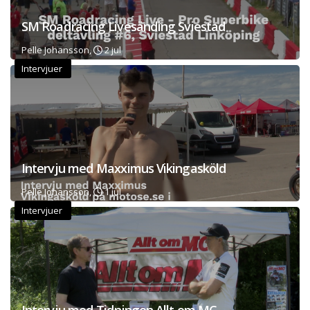
SM Roadracing Livesänding Sviestad
Pelle Johansson,
2 jul
Intervjuer
Intervju med Maxximus Vikingasköld
Pelle Johansson,
1 jul
Intervjuer