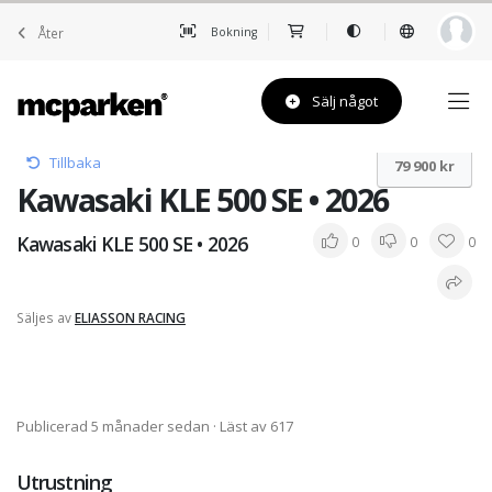
Åter
Bokning
Sälj något
Tillbaka
79 900 kr
Kawasaki KLE 500 SE • 2026
Kawasaki KLE 500 SE • 2026
0
0
0
Säljes av
ELIASSON RACING
Publicerad 5 månader sedan
· Läst av 617
Utrustning