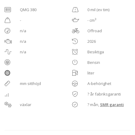
QMG 380
0 mil (ev tim)
3
-
- cm
n/a
Offroad
n/a
2026
n/a
Besiktiga
Bensin
liter
mm sitthöjd
A-behörighet
? år fabriksgaranti
växlar
? mån,
SMR garanti