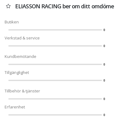
ELIASSON RACING ber om ditt omdöme
Butiken
0
Verkstad & service
0
Kundbemötande
0
Tillgänglighet
0
Tillbehör & tjänster
0
Erfarenhet
0