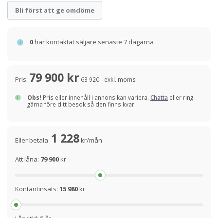
Bli först att ge omdöme
0
har kontaktat säljare senaste 7 dagarna
79 900 kr
Pris:
63 920:- exkl. moms
Obs!
Pris eller innehåll i annons kan variera.
Chatta
eller ring
gärna före ditt besök så den finns kvar
1 228
Eller betala
kr/mån
Att låna:
79 900
kr
Kontantinsats:
15 980
kr