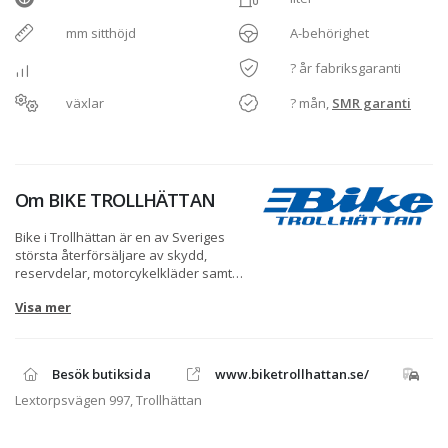
mm sitthöjd
A-behörighet
? år fabriksgaranti
växlar
? mån,
SMR garanti
Om
BIKE TROLLHÄTTAN
Bike i Trollhättan är en av Sveriges
största återförsäljare av skydd,
reservdelar, motorcykelkläder samt
motorcyklar från BMW, Ducati, Harley-
Visa mer
Davidson, Kawasaki, KTM och
Yamaha. Vi säljer också mopeder från
Sherco och elmopeder från NIU.
Besök butiksida
www.biketrollhattan.se/
Vi säljer kläder och utrustning från de
absolut främsta varumärkena.
Lextorpsvägen 997, Trollhättan
Personlig utrustning från bl.a. Klim,
Rukka, Scott, Jofama, Lindstrands,