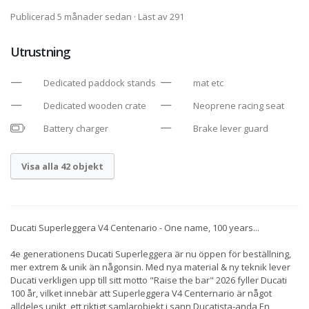
Publicerad 5 månader sedan
· Läst av 291
Utrustning
Dedicated paddock stands
mat etc
Dedicated wooden crate
Neoprene racing seat
Battery charger
Brake lever guard
Visa alla 42 objekt
Ducati Superleggera V4 Centenario - One name, 100 years...
4e generationens Ducati Superleggera är nu öppen för beställning,
mer extrem & unik än någonsin. Med nya material & ny teknik lever
Ducati verkligen upp till sitt motto "Raise the bar" 2026 fyller Ducati
100 år, vilket innebär att Superleggera V4 Centernario är något
alldeles unikt, ett riktigt samlarobjekt i sann Ducatista-anda En