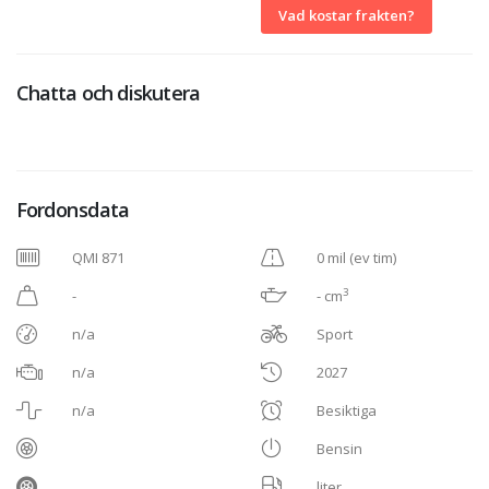
Vad kostar frakten?
Chatta och diskutera
Fordonsdata
QMI 871
0 mil (ev tim)
3
-
- cm
n/a
Sport
n/a
2027
n/a
Besiktiga
Bensin
liter