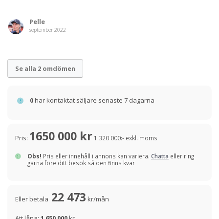
Pelle
september 2022
Se alla 2 omdömen
0
har kontaktat säljare senaste 7 dagarna
1650 000 kr
Pris:
1 320 000:- exkl. moms
Obs!
Pris eller innehåll i annons kan variera.
Chatta
eller ring
gärna före ditt besök så den finns kvar
22 473
Eller betala
kr/mån
Att låna:
1 650 000
kr