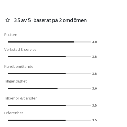
Halvarsson. Väskor från Giant Loop
och Kriega och reservdelar och
tillbehör till i stort sett alla märken.
3.5 av 5 · baserat på 2 omdömen
Butiken
4.0
Verkstad & service
3.5
Kundbemötande
3.5
Tillgänglighet
3.0
Tillbehör & tjänster
3.5
Erfarenhet
3.5