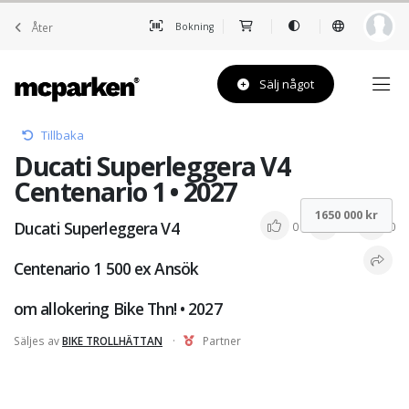
Åter
Bokning
Sälj något
Tillbaka
Ducati Superleggera V4
Centenario 1 • 2027
1650 000 kr
Ducati Superleggera V4
0
0
0
Centenario 1 500 ex Ansök
om allokering Bike Thn! • 2027
Säljes av
BIKE TROLLHÄTTAN
·
Partner