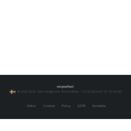
© 2020-2026. Alla rättigheter förbehålles. 1.0.0.0 (2026-07-31 10:56:43)
Villkor
Cookies
Policy
GDPR
Kontakta