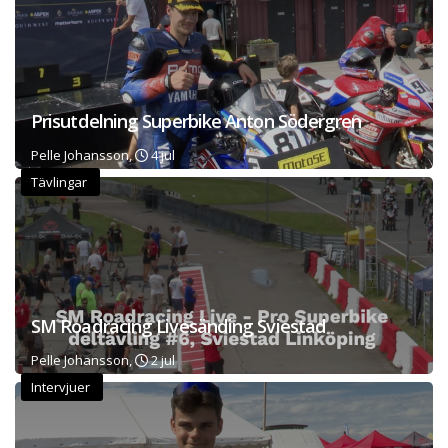
Prisutdelning Superbike Anton Södergren
Pelle Johansson,
4 jul
Tävlingar
SM Roadracing Livesänding Sviestad
Pelle Johansson,
2 jul
Intervjuer