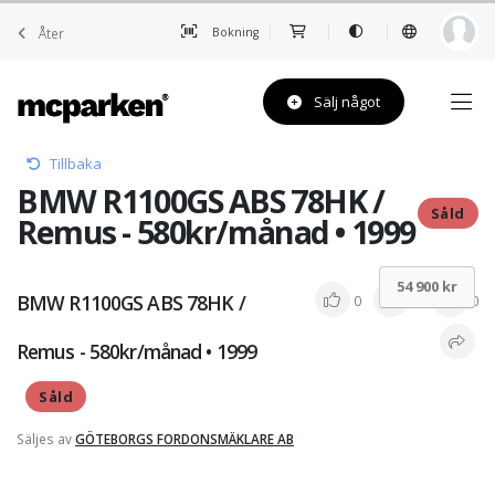
Åter
Bokning
Sälj något
Tillbaka
BMW R1100GS ABS 78HK /
Såld
Remus - 580kr/månad • 1999
54 900 kr
BMW R1100GS ABS 78HK /
0
0
0
Remus - 580kr/månad • 1999
Såld
Säljes av
GÖTEBORGS FORDONSMÄKLARE AB