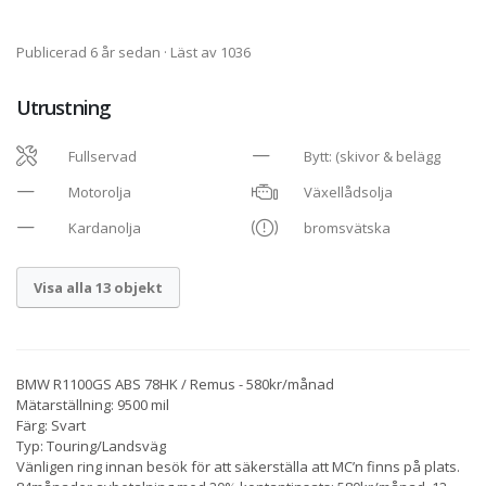
Publicerad 6 år sedan
· Läst av 1036
Utrustning
Fullservad
Bytt: (skivor & belägg
Motorolja
Växellådsolja
Kardanolja
bromsvätska
Visa alla 13 objekt
BMW R1100GS ABS 78HK / Remus - 580kr/månad
Mätarställning: 9500 mil
Färg: Svart
Typ: Touring/Landsväg
Vänligen ring innan besök för att säkerställa att MC’n finns på plats.