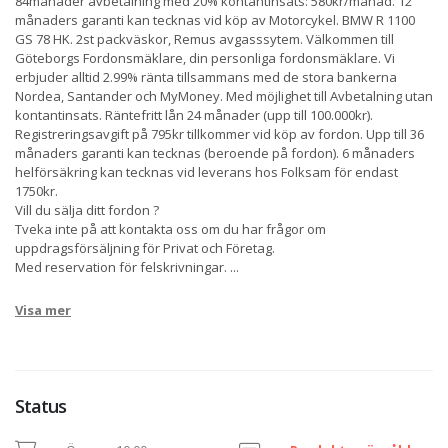
84månader avbetalning med 20% kontantinsats: 580kr/månad. 12
månaders garanti kan tecknas vid köp av Motorcykel. BMW R 1100
GS 78 HK. 2st packväskor, Remus avgasssytem. Välkommen till
Göteborgs Fordonsmäklare, din personliga fordonsmäklare. Vi
erbjuder alltid 2.99% ränta tillsammans med de stora bankerna
Nordea, Santander och MyMoney. Med möjlighet till Avbetalning utan
kontantinsats. Räntefritt lån 24 månader (upp till 100.000kr).
Registreringsavgift på 795kr tillkommer vid köp av fordon. Upp till 36
månaders garanti kan tecknas (beroende på fordon). 6 månaders
helförsäkring kan tecknas vid leverans hos Folksam för endast
1750kr.
Vill du sälja ditt fordon ?
Tveka inte på att kontakta oss om du har frågor om
uppdragsförsäljning för Privat och Företag.
Med reservation för felskrivningar.
...
Visa mer
Status