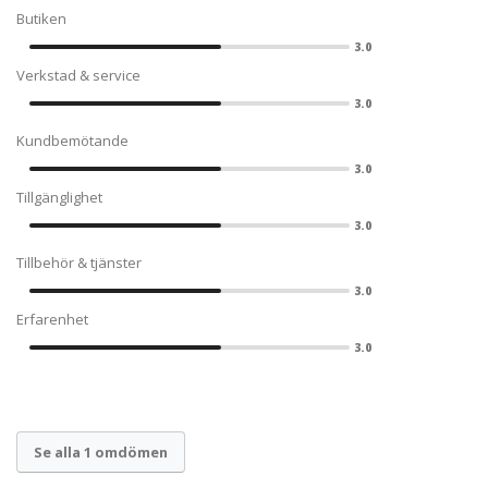
Butiken
3.0
Verkstad & service
3.0
Kundbemötande
3.0
Tillgänglighet
3.0
Tillbehör & tjänster
3.0
Erfarenhet
3.0
Se alla 1 omdömen