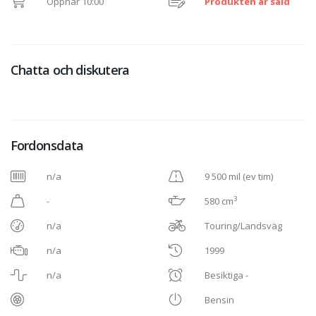
Öppnar 10:00
Produkten är såld
Chatta och diskutera
Fordonsdata
n/a
9 500 mil (ev tim)
3
-
580 cm
n/a
Touring/Landsväg
n/a
1999
n/a
Besiktiga -
Bensin