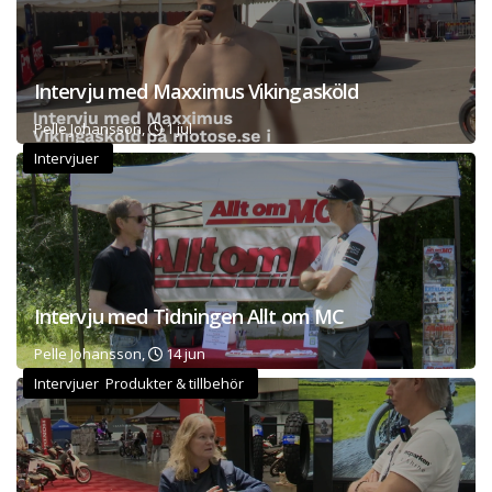
Intervju med Maxximus Vikingasköld
Pelle Johansson,
1 jul
Intervjuer
Intervju med Tidningen Allt om MC
Pelle Johansson,
14 jun
Intervjuer Produkter & tillbehör