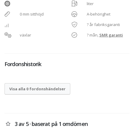
liter
0 mm sitthöjd
A-behörighet
? år fabriksgaranti
växlar
? mån,
SMR garanti
Fordonshistorik
Visa alla 0 fordonshändelser
3 av 5 · baserat på 1 omdömen