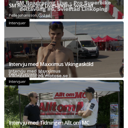
SM Roadracing Livesänding Sviestad
Pelle Johansson,
2 jul
Intervjuer
Intervju med Maxximus Vikingasköld
Pelle Johansson,
1 jul
Intervjuer
Intervju med Tidningen Allt om MC