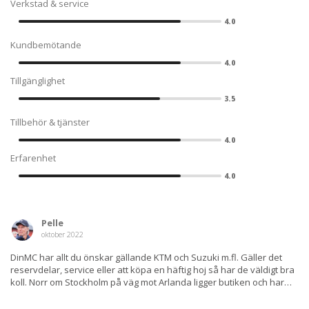
Verkstad & service
4.0
Kundbemötande
4.0
Tillgänglighet
3.5
Tillbehör & tjänster
4.0
Erfarenhet
4.0
Pelle
oktober 2022
DinMC har allt du önskar gällande KTM och Suzuki m.fl. Gäller det
reservdelar, service eller att köpa en häftig hoj så har de väldigt bra
koll. Norr om Stockholm på väg mot Arlanda ligger butiken och har
alltid ett 100-tal fordon i butiken som väl är värt ett besök.