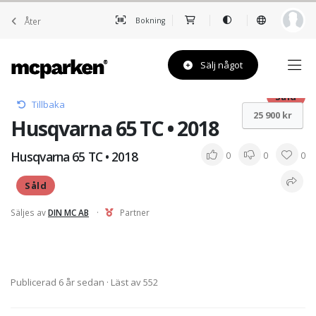
Åter
Bokning
Sälj något
Såld
Tillbaka
25 900 kr
Husqvarna 65 TC • 2018
Husqvarna 65 TC • 2018
0
0
0
Såld
Säljes av
DIN MC AB
·
Partner
Publicerad 6 år sedan
· Läst av 552