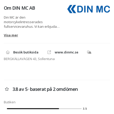
Om
DIN MC AB
Din MC är den
motorcykelintresserades
fullservicevaruhus. Vi kan erbjuda
kompetent hjälp då du söker MC,
Visa mer
utrustning, reservdelar, tillbehör eller
verkstadshjälp. Vi samarbetar med
samtliga stora försäkringsbolag samt
erbjuder arbeten i Dynojet
Besök butiksida
www.dinmc.se
bromsbänk. Vi är mycket duktiga på
KTM, Suzuki, Kawasaki! Vi har även ett
BERGKÄLLAVÄGEN 43, Sollentuna
stort lager med många tillbehör och
reservdelar.
3.8 av 5 · baserat på 2 omdömen
Butiken
3.5