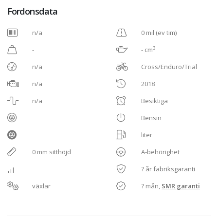
Fordonsdata
n/a
0 mil (ev tim)
3
-
- cm
n/a
Cross/Enduro/Trial
n/a
2018
n/a
Besiktiga
Bensin
liter
0 mm sitthöjd
A-behörighet
? år fabriksgaranti
växlar
? mån,
SMR garanti