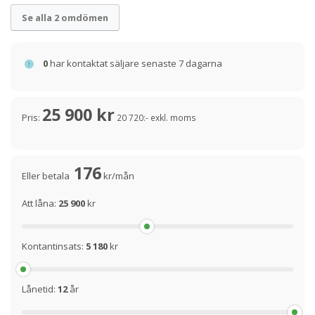
Se alla 2 omdömen
0
har kontaktat säljare senaste 7 dagarna
25 900 kr
Pris:
20 720:- exkl. moms
176
Eller betala
kr/mån
Att låna:
25 900
kr
Kontantinsats:
5 180
kr
Lånetid:
12
år