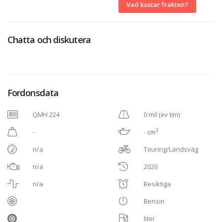
Vad kostar frakten?
Chatta och diskutera
Fordonsdata
QMH 224
0 mil (ev tim)
3
-
- cm
n/a
Touring/Landsväg
n/a
2026
n/a
Besiktiga
Bensin
liter