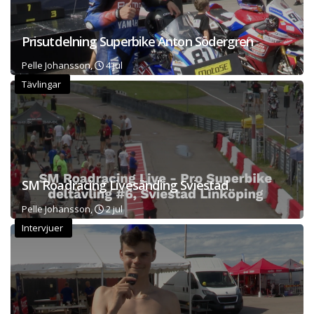
Prisutdelning Superbike Anton Södergren
Pelle Johansson,
4 jul
Tävlingar
SM Roadracing Livesänding Sviestad
Pelle Johansson,
2 jul
Intervjuer