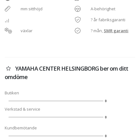
mm sitthöjd
A-behörighet
? år fabriksgaranti
växlar
? mån,
SMR garanti
YAMAHA CENTER HELSINGBORG ber om ditt
omdöme
Butiken
0
Verkstad & service
0
Kundbemötande
0