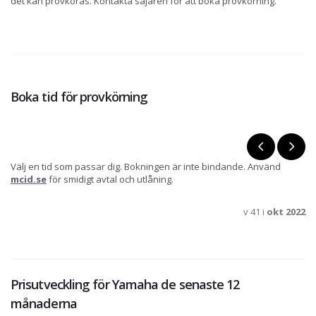
det kan provköras. Kontakta säjaren för att boka provkörning.
Boka tid för provkörning
Välj en tid som passar dig. Bokningen är inte bindande. Använd
mcid.se
för smidigt avtal och utlåning.
v 41 i
okt 2022
Prisutveckling för Yamaha de senaste 12
månaderna