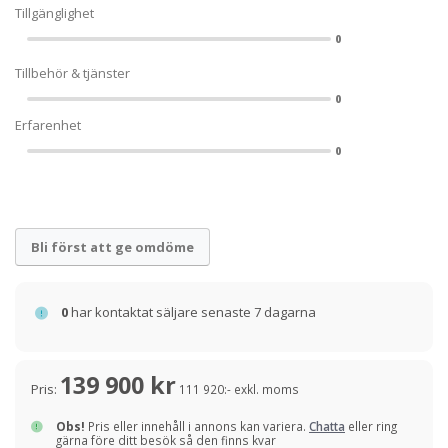
Tillgänglighet
0
Tillbehör & tjänster
0
Erfarenhet
0
Bli först att ge omdöme
0
har kontaktat säljare senaste 7 dagarna
139 900 kr
Pris:
111 920:- exkl. moms
Obs!
Pris eller innehåll i annons kan variera.
Chatta
eller ring
gärna före ditt besök så den finns kvar