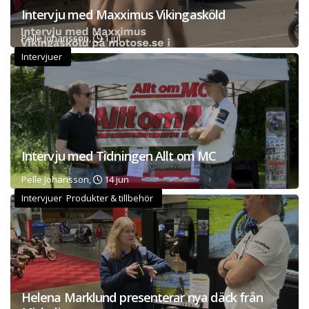
Intervju med Maxximus Vikingasköld
Pelle Johansson,
1 jul
Intervjuer
Intervju med Tidningen Allt om MC
Pelle Johansson,
14 jun
Intervjuer Produkter & tillbehör
Helena Marklund presenterar nya däck från