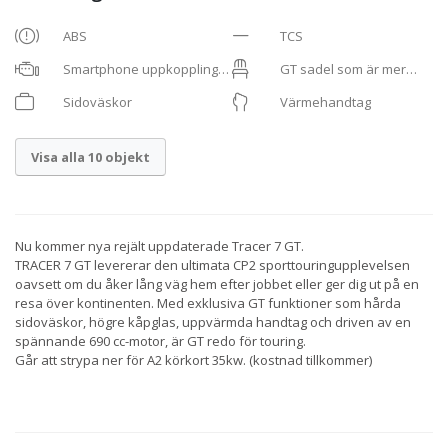
ABS
TCS
Smartphone uppkoppling
GT sadel som är mer
med Navi
bekväm
Sidoväskor
Värmehandtag
Visa alla 10 objekt
Nu kommer nya rejält uppdaterade Tracer 7 GT.
TRACER 7 GT levererar den ultimata CP2 sporttouringupplevelsen
oavsett om du åker lång väg hem efter jobbet eller ger dig ut på en
resa över kontinenten. Med exklusiva GT funktioner som hårda
sidoväskor, högre kåpglas, uppvärmda handtag och driven av en
spännande 690 cc-motor, är GT redo för touring.
Går att strypa ner för A2 körkort 35kw. (kostnad tillkommer)