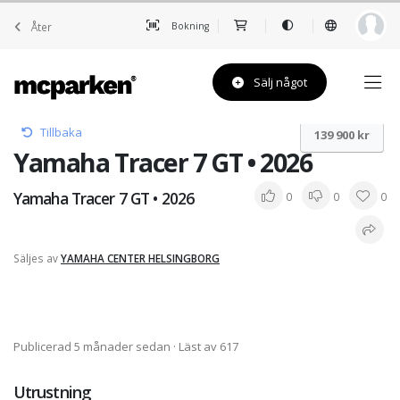
Åter
Bokning
Sälj något
Tillbaka
139 900 kr
Yamaha Tracer 7 GT • 2026
Yamaha Tracer 7 GT • 2026
0
0
0
Säljes av
YAMAHA CENTER HELSINGBORG
Publicerad 5 månader sedan
· Läst av 617
Utrustning