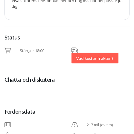
Visa säljarens telefonnummer och ring oss när det passar just
dig
Status
Stänger 18:00
Vad kostar frakten?
Chatta och diskutera
Fordonsdata
217 mil (ev tim)