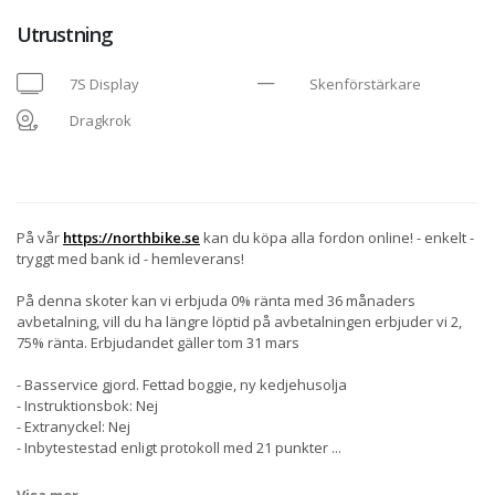
Utrustning
7S Display
Skenförstärkare
Dragkrok
På vår
https://northbike.se
kan du köpa alla fordon online! - enkelt -
tryggt med bank id - hemleverans!
På denna skoter kan vi erbjuda 0% ränta med 36 månaders
avbetalning, vill du ha längre löptid på avbetalningen erbjuder vi 2,
75% ränta. Erbjudandet gäller tom 31 mars
- Basservice gjord. Fettad boggie, ny kedjehusolja
- Instruktionsbok: Nej
- Extranyckel: Nej
- Inbytestestad enligt protokoll med 21 punkter
...