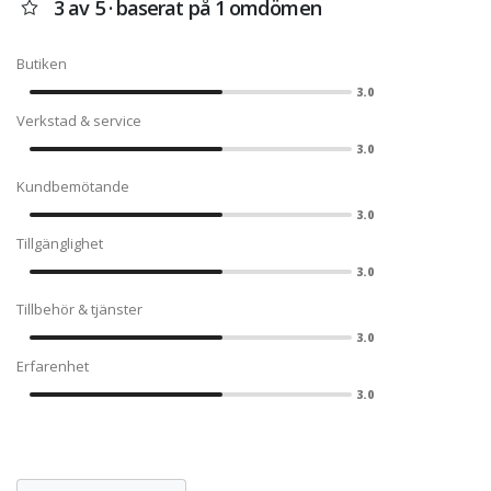
3 av 5 · baserat på 1 omdömen
Butiken
3.0
Verkstad & service
3.0
Kundbemötande
3.0
Tillgänglighet
3.0
Tillbehör & tjänster
3.0
Erfarenhet
3.0