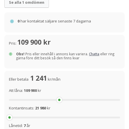
Se alla 1 omdömen
0
har kontaktat säljare senaste 7 dagarna
109 900 kr
Pris:
Obs!
Pris eller innehåll i annons kan variera.
Chatta
eller ring
gärna före ditt besök så den finns kvar
1 241
Eller betala
kr/mån
Att låna:
109 900
kr
Kontantinsats:
21 980
kr
Lånetid:
7
år