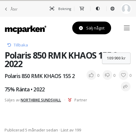
Åter
Bokning
Sälj något
Tillbaka
Polaris 850 RMK KHAOS 155 2 •
109 900 kr
2022
Polaris 850 RMK KHAOS 155 2
0
0
0
75% Ränta • 2022
Säljes av
NORTHBIKE SUNDSVALL
·
Partner
Publicerad 5 månader sedan
· Läst av 199