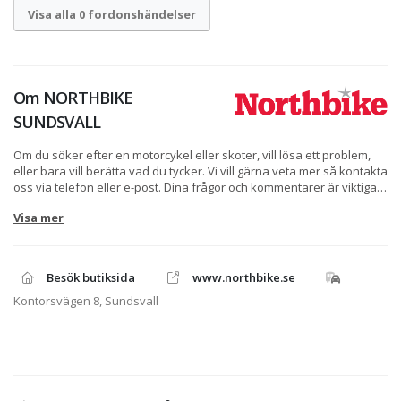
Visa alla 0 fordonshändelser
Om
NORTHBIKE
SUNDSVALL
Om du söker efter en motorcykel eller skoter, vill lösa ett problem,
eller bara vill berätta vad du tycker. Vi vill gärna veta mer så kontakta
oss via telefon eller e-post. Dina frågor och kommentarer är viktiga
för oss. Om du behöver hjälp med en order eller kanske bara vill
Visa mer
prata lite om MC, ATV, skoter eller vattenskoter tveka inte att
kontakta oss via telefon eller e-post. Skulle det vara så att du
försöker ringa på kvällen eller helgen så kanske vi inte är på plats,
då kan du alltid använda formuläret på höger sida så besvarar vi din
Besök butiksida
www.northbike.se
fråga så fort som möjligt.
Kontorsvägen 8, Sundsvall