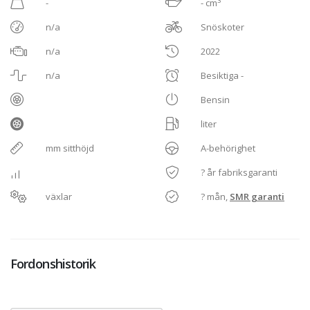
3
-
- cm
n/a
Snöskoter
n/a
2022
n/a
Besiktiga -
Bensin
liter
mm sitthöjd
A-behörighet
? år fabriksgaranti
växlar
? mån,
SMR garanti
Fordonshistorik