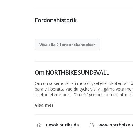
Fordonshistorik
Visa alla 0 fordonshändelser
Om
NORTHBIKE SUNDSVALL
Om du söker efter en motorcykel eller skoter, vill lö
bara vill berätta vad du tycker. Vi vill gärna veta m
telefon eller e-post. Dina frågor och kommentarer 
behöver hjälp med en order eller kanske bara vill p
Visa mer
skoter eller vattenskoter tveka inte att kontakta oss
Skulle det vara så att du försöker ringa på kvällen e
inte är på plats, då kan du alltid använda formuläre
besvarar vi din fråga så fort som möjligt.
Besök butiksida
www.northbike.