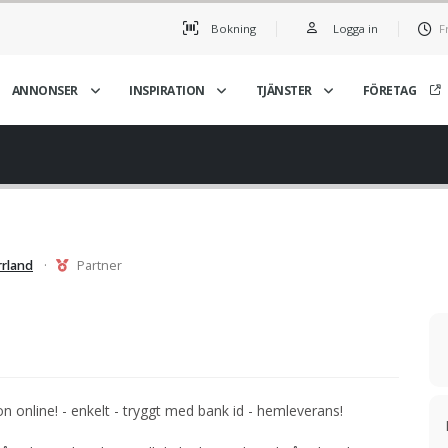
Bokning
Logga in
F
ANNONSER
INSPIRATION
TJÄNSTER
FÖRETAG
rrland
·
Partner
n online! - enkelt - tryggt med bank id - hemleverans!