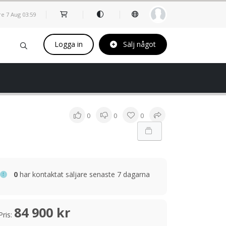
re 7 Aug
03
59
Logga in
Sälj något
0
0
0
0
har kontaktat säljare senaste 7 dagarna
84 900 kr
Pris: