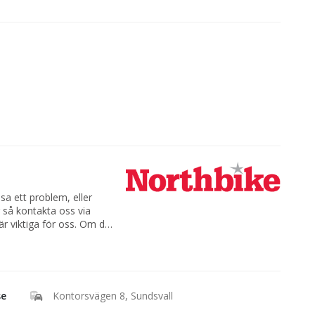
sa ett problem, eller
er så kontakta oss via
är viktiga för oss. Om du
rata lite om MC, ATV,
 via telefon eller e-post.
ller helgen så kanske vi
t på höger sida så
se
Kontorsvägen 8, Sundsvall