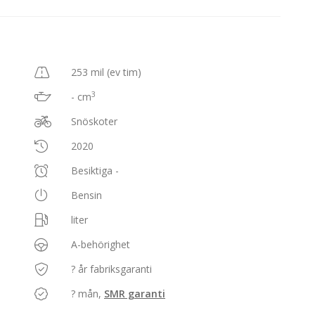
253 mil (ev tim)
3
- cm
Snöskoter
2020
Besiktiga -
Bensin
liter
A-behörighet
? år fabriksgaranti
? mån,
SMR garanti