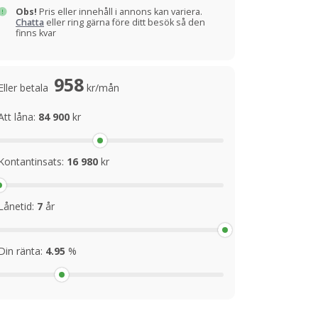
Obs!
Pris eller innehåll i annons kan variera.
Chatta
eller ring gärna före ditt besök så den
finns kvar
958
Eller betala
kr/mån
Att låna:
84 900
kr
Kontantinsats:
16 980
kr
Lånetid:
7
år
Din ränta:
4.95
%