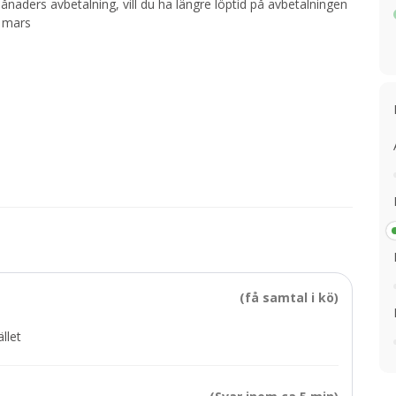
aders avbetalning, vill du ha längre löptid på avbetalningen
1 mars
(få samtal i kö)
llet