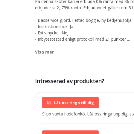
På denna skoter kan vi erbjuda 0% ränta med 36 mån
erbjuder vi 2, 75% ränta. Erbjudandet gäller tom 3
- Basservice gjord. Fettad boggie, ny kedjehusolja
- Instruktionsbok: Ja
- Extranyckel: Nej
- Inbytestestad enligt protokoll med 21 punkter
...
Visa mer
Intresserad av produkten?
Låt oss ringa till dig
Slipp vänta i telefonkö. Låt oss ringa upp dig istä