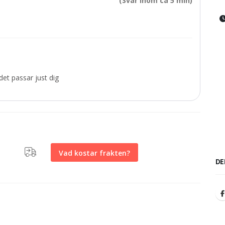
(Svar inom ca 5 min)
et passar just dig
Vad kostar frakten?
DE