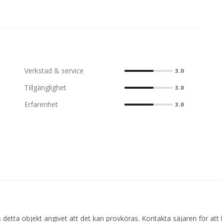
Verkstad & service
3.0
Tillgänglighet
3.0
Erfarenhet
3.0
 detta objekt angivet att det kan provköras. Kontakta säjaren för att