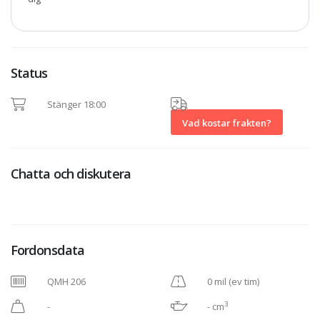
Status
Stänger 18:00
Vad kostar frakten?
Chatta och diskutera
Fordonsdata
QMH 206
0 mil (ev tim)
3
-
- cm