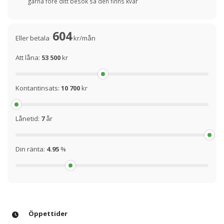
gärna före ditt besök så den finns kvar
604
Eller betala
kr/mån
Att låna:
53 500
kr
Kontantinsats:
10 700
kr
Lånetid:
7
år
Din ränta:
4.95
%
Öppettider