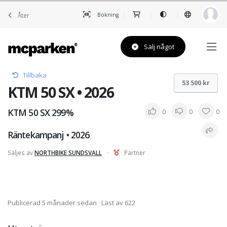
Åter
Bokning
Sälj något
Tillbaka
53 500 kr
KTM 50 SX • 2026
KTM 50 SX 299%
0
0
0
Räntekampanj • 2026
Säljes av
NORTHBIKE SUNDSVALL
·
Partner
Publicerad 5 månader sedan
· Läst av 622