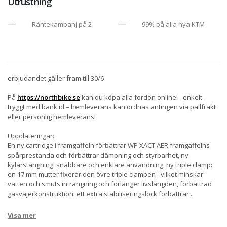
Utrustning
Räntekampanj på 2
99% på alla nya KTM
erbjudandet gäller fram till 30/6
På
https://northbike.se
kan du köpa alla fordon online! - enkelt -
tryggt med bank id – hemleverans kan ordnas antingen via pallfrakt
eller personlig hemleverans!
Uppdateringar:
En ny cartridge i framgaffeln förbättrar WP XACT AER framgaffelns
spårprestanda och förbättrar dämpning och styrbarhet, ny
kylarstängning: snabbare och enklare användning, ny triple clamp:
en 17 mm mutter fixerar den övre triple clampen - vilket minskar
vatten och smuts inträngning och förlänger livslängden, förbättrad
gasvajerkonstruktion: ett extra stabiliseringslock förbättrar
...
Visa mer