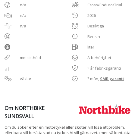
n/a
Cross/Enduro/Trial
n/a
2026
n/a
Besiktiga
Bensin
liter
mm sitthöjd
A-behörighet
? år fabriksgaranti
växlar
? mån,
SMR garanti
Om
NORTHBIKE
SUNDSVALL
Om du söker efter en motorcykel eller skoter, vill lösa ett problem,
eller bara vill berätta vad du tycker. Vi vill gärna veta mer så kontakta