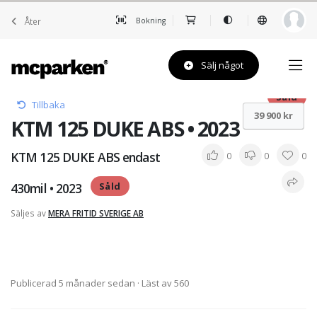
Åter
Bokning
Sälj något
Såld
Tillbaka
39 900 kr
KTM 125 DUKE ABS • 2023
KTM 125 DUKE ABS endast
0
0
0
430mil • 2023
Såld
Säljes av
MERA FRITID SVERIGE AB
Publicerad 5 månader sedan
· Läst av 560