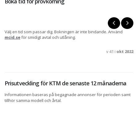
Boka tid för provkörning
Välj en tid som passar dig. Bokningen är inte bindande. Använd
mcid.se
för smidigt avtal och utlåning.
v 41 i
okt 2022
Prisutveckling för KTM de senaste 12 månaderna
Informationen baseras på begagnade annonser för perioden samt
tillhör samma modell och årtal.