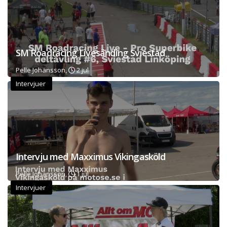
SM Roadracing Livesänding Sviestad
Pelle Johansson,
2 jul
Intervjuer
Intervju med Maxximus Vikingasköld
Pelle Johansson,
1 jul
Intervjuer