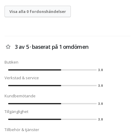
Visa alla 0 fordonshändelser
3 av 5 · baserat på 1 omdömen
Butiken
3.0
Verkstad & service
3.0
Kundbemötande
3.0
Tillgänglighet
3.0
Tillbehör & tjänster