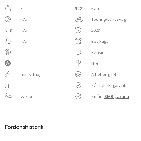
3
-
- cm
n/a
Touring/Landsväg
n/a
2023
n/a
Besiktiga -
Bensin
liter
mm sitthöjd
A-behörighet
? år fabriksgaranti
växlar
? mån,
SMR garanti
Fordonshistorik