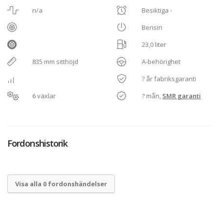
n/a
Besiktiga -
Bensin
23,0 liter
835 mm sitthöjd
A-behörighet
? år fabriksgaranti
6 växlar
? mån,
SMR garanti
Fordonshistorik
Visa alla 0 fordonshändelser