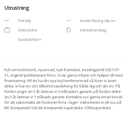
Utrustning
Tail tidy
Austin Racing slip on
Sidoväskor
Värmehandtag
Quickshifter+
Full servicehistorik, nyservad, nytt framdäck, besiktigad till 2027-07-
31, original ljuddämpare finns, Vi tar gärna inbyte och hjälper till med
finansiering. Vill du ha din nya hoj hemlevererad så löser vi även
detta. Vi har en stor tillbehörsavdelning för både dig och din mc. På
fordon yngre än 5 år lämnar vi 3 månaders garanti, på fordon äldre
än 5 år lämnar vi 1 månads garanti. Kontakta oss gärna innan besök
för att säkerställa att fordonet finns i lager. Välkommen in till oss på
MC-kompaniet! Sök Mc kompaniet superduke 1290superduke