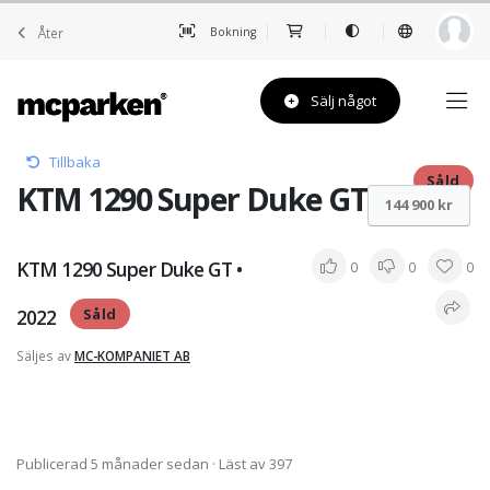
Åter
Bokning
Sälj något
Tillbaka
Såld
KTM 1290 Super Duke GT • 2022
144 900 kr
KTM 1290 Super Duke GT •
0
0
0
2022
Såld
Säljes av
MC-KOMPANIET AB
Publicerad 5 månader sedan
· Läst av 397