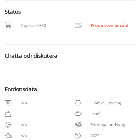
Status
Öppnar 09:30
Produkten är såld
Chatta och diskutera
Fordonsdata
n/a
1 045 mil (ev tim)
3
-
- cm
n/a
Touring/Landsväg
n/a
2022