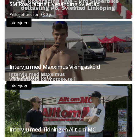
SM Roadracing Livesänding Sviestad
Pelle Johansson,
2 jul
Intervjuer
Intervju med Maxximus Vikingasköld
Pelle Johansson,
1 jul
Intervjuer
Intervju med Tidningen Allt om MC