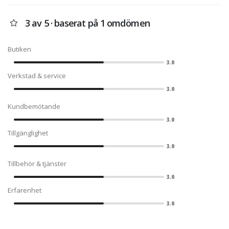
3 av 5 · baserat på 1 omdömen
Butiken
3.0
Verkstad & service
3.0
Kundbemötande
3.0
Tillgänglighet
3.0
Tillbehör & tjänster
3.0
Erfarenhet
3.0