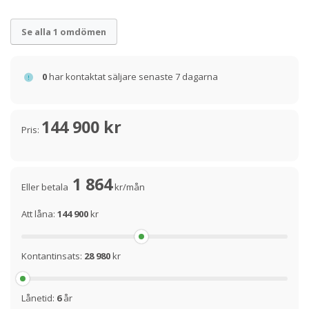
Se alla 1 omdömen
0
har kontaktat säljare senaste 7 dagarna
144 900 kr
Pris:
1 864
Eller betala
kr/mån
Att låna:
144 900
kr
Kontantinsats:
28 980
kr
Lånetid:
6
år