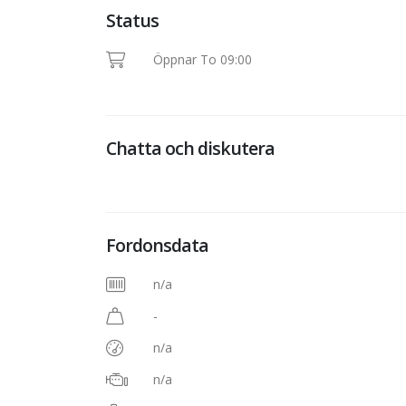
Status
Öppnar To 09:00
Chatta och diskutera
Fordonsdata
n/a
-
n/a
n/a