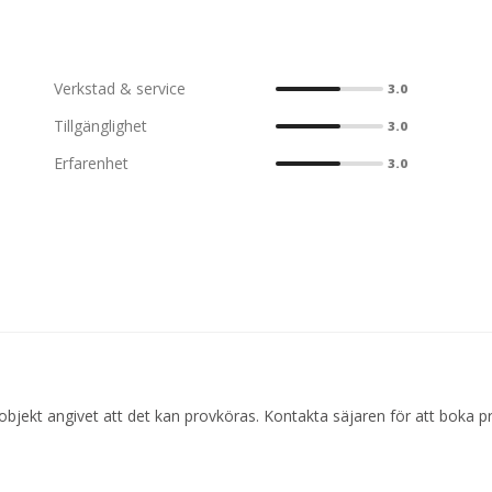
Verkstad & service
3.0
Tillgänglighet
3.0
Erfarenhet
3.0
objekt angivet att det kan provköras. Kontakta säjaren för att boka p