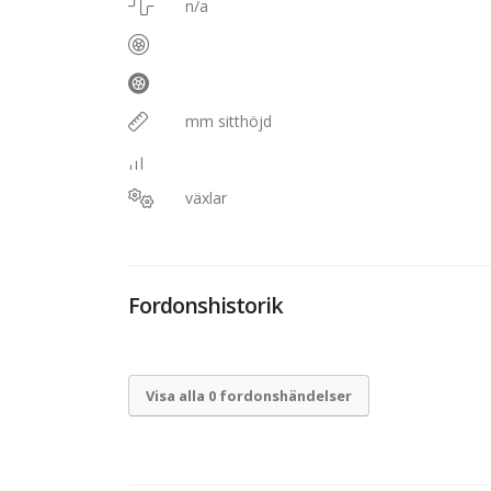
n/a
mm sitthöjd
växlar
Fordonshistorik
Visa alla 0 fordonshändelser