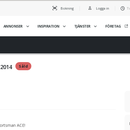
Bokning
Logga in
T
ANNONSER
INSPIRATION
TJÄNSTER
FÖRETAG
• 2014
Såld
sportsman ACE!