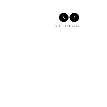
v 41 i
okt 2022