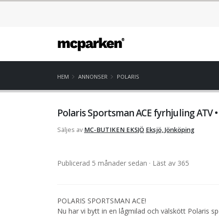
HEM
ANNONSER
POLARIS
Polaris Sportsman ACE fyrhjuling ATV 
Säljes av
MC-BUTIKEN EKSJÖ
Eksjö, Jönköping
Publicerad 5 månader sedan
· Läst av 365
POLARIS SPORTSMAN ACE!
Nu har vi bytt in en lågmilad och välskött Polaris 