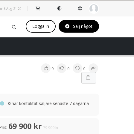
or 6 Aug
21
:
20
Logga in
Sälj något
0
0
0
0
har kontaktat säljare senaste 7 dagarna
69 900 kr
Pris:
79 900 kr