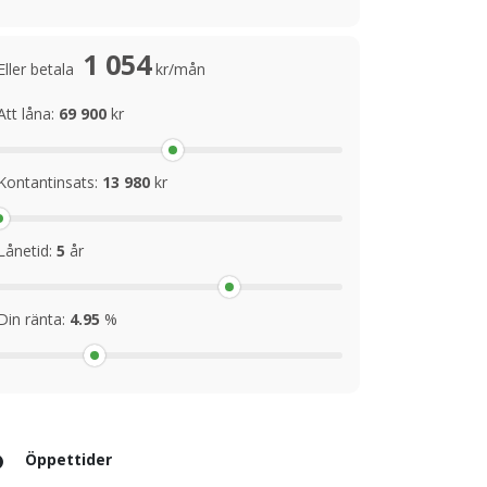
1 054
Eller betala
kr/mån
Att låna:
69 900
kr
Kontantinsats:
13 980
kr
Lånetid:
5
år
Din ränta:
4.95
%
Öppettider