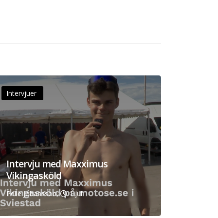
Intervjuer
Intervju med Maxximus
Vikingasköld
Pelle Johansson,
1 jul