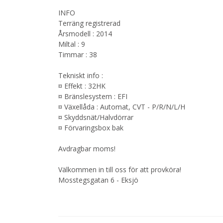
INFO
Terräng registrerad
Årsmodell : 2014
Miltal : 9
Timmar : 38
Tekniskt info :
¤ Effekt : 32HK
¤ Bränslesystem : EFI
¤ Växellåda : Automat, CVT - P/R/N/L/H
¤ Skyddsnät/Halvdörrar
¤ Förvaringsbox bak
Avdragbar moms!
Välkommen in till oss för att provköra!
Mosstegsgatan 6 - Eksjö