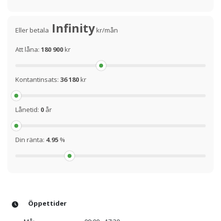
Infinity
Eller betala
kr/mån
Att låna:
180 900
kr
Kontantinsats:
36 180
kr
Lånetid:
0
år
Din ränta:
4.95
%
Öppettider