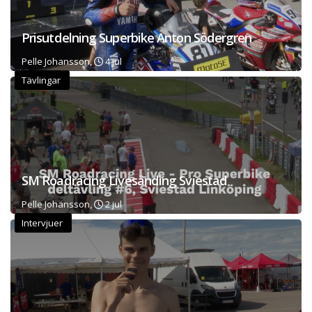
Prisutdelning Superbike Anton Södergren
Pelle Johansson,
4 jul
Tävlingar
SM Roadracing Livesänding Sviestad
Pelle Johansson,
2 jul
Intervjuer