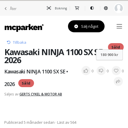
Åter
Bokning
Sälj något
Tillbaka
Såld
Kawasaki NINJA 1100 SX SE •
180 900 kr
2026
Kawasaki NINJA 1100 SX SE •
0
0
0
2026
Såld
Säljes av
GERTS CYKEL & MOTOR AB
Publicerad 5 månader sedan
· Läst av 564