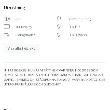
Utrustning
ABS
Värmehandtag
TFT Display
LED-ljus
Riding modes
LED Blinkers
Visa alla 8 objekt
NINJA1100SXSE . NU HAR VI FÅTT HEM VÅR NINJA 1100 SX SE SOM
DEMO . SE ÄR UTRUSTAD MED ÖHLINS DÄMPARE BAK, GULDFÄRGAD
GAFFEL , BREMBO OK, STÅLSPUNNA SLANGAR, VÄRMEHANDTAG , USB
UTTAG .FARTHÅLLARE OCH QUICKSHIFT .