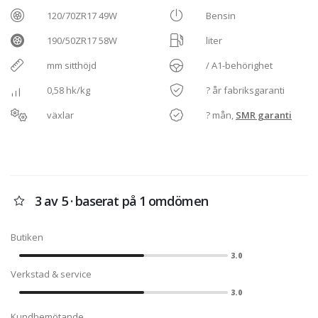
120/70ZR17 49W
Bensin
190/50ZR17 58W
liter
mm sitthöjd
/ A1-behörighet
0,58 hk/kg
? år fabriksgaranti
växlar
? mån,
SMR garanti
3 av 5 · baserat på 1 omdömen
Butiken
3.0
Verkstad & service
3.0
Kundbemötande