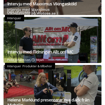
Intervju med Maxximus Vikingasköld
Pelle Johansson,
1 jul
Intervjuer
Intervju med Tidningen Allt om MC
Pelle Johansson,
14 jun
Intervjuer Produkter & tillbehör
Helena Marklund presenterar nya däck från