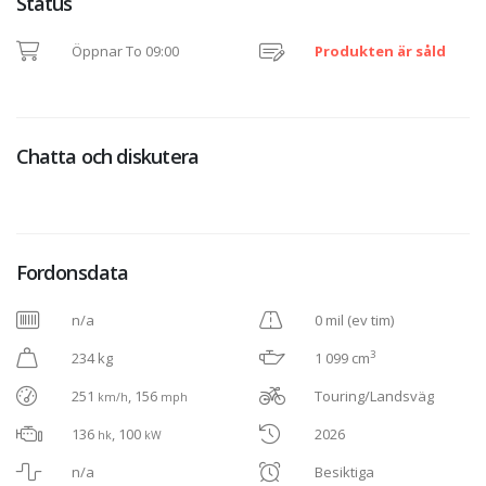
Status
Öppnar To 09:00
Produkten är såld
Chatta och diskutera
Fordonsdata
n/a
0 mil (ev tim)
3
234 kg
1 099 cm
251
, 156
Touring/Landsväg
km/h
mph
136
, 100
2026
hk
kW
n/a
Besiktiga