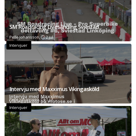
SM Roadracing Livesänding Sviestad
Pelle Johansson,
2 jul
Intervjuer
Intervju med Maxximus Vikingasköld
Pelle Johansson,
1 jul
Intervjuer