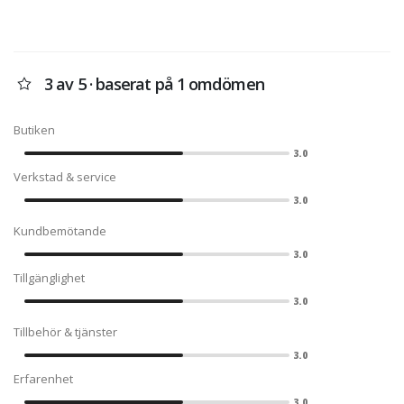
3 av 5 · baserat på 1 omdömen
Butiken
3.0
Verkstad & service
3.0
Kundbemötande
3.0
Tillgänglighet
3.0
Tillbehör & tjänster
3.0
Erfarenhet
3.0