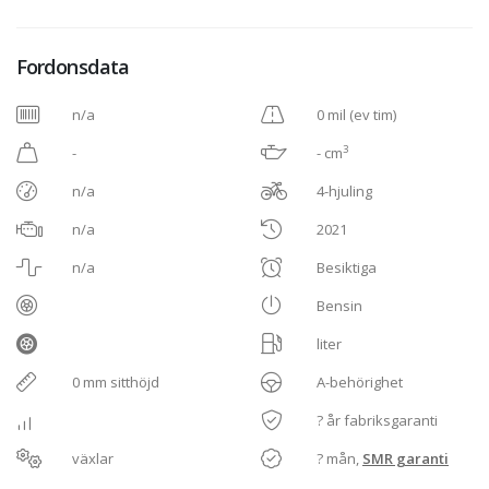
Fordonsdata
n/a
0 mil (ev tim)
3
-
- cm
n/a
4-hjuling
n/a
2021
n/a
Besiktiga
Bensin
liter
0 mm sitthöjd
A-behörighet
? år fabriksgaranti
växlar
? mån,
SMR garanti