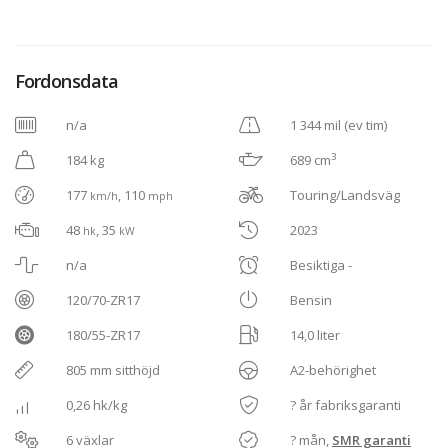
Fordonsdata
n/a
1 344 mil (ev tim)
3
184 kg
689 cm
177
, 110
Touring/Landsväg
km/h
mph
48
, 35
2023
hk
kW
n/a
Besiktiga -
120/70-ZR17
Bensin
180/55-ZR17
14,0 liter
805 mm sitthöjd
A2-behörighet
0,26 hk/kg
? år fabriksgaranti
6 växlar
? mån,
SMR garanti