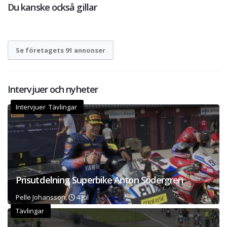
Du kanske också gillar
Se företagets 91 annonser
Intervjuer och nyheter
Intervjuer Tävlingar
Prisutdelning Superbike Anton Södergren
Pelle Johansson,
4 jul
Tävlingar