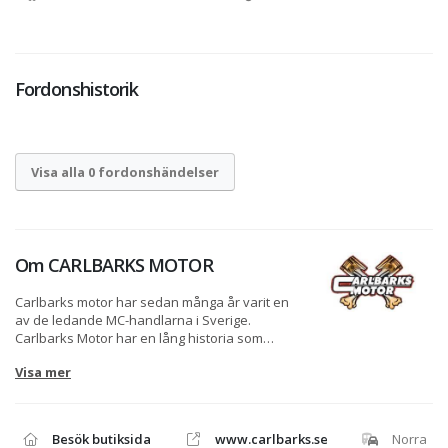
Fordonshistorik
Visa alla 0 fordonshändelser
Om
CARLBARKS MOTOR
Carlbarks motor har sedan många år varit en
av de ledande MC-handlarna i Sverige.
Carlbarks Motor har en lång historia som
sträcker sig tillbaka ända till 1939, då som
Visa mer
Carlbarks Cykel i en liten lokal på Kungsvägen
i Kumla. Under krigsåren började man sälja
motorcyklar, och företaget har vuxit ur sina
lokaler ett flertal gånger under årens lopp och
Besök butiksida
www.carlbarks.se
Norra
sålt allt från cyklar, motorcyklar,