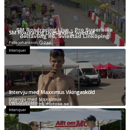
SM Roadracing Livesänding Sviestad
Pelle Johansson,
2 jul
Intervjuer
Intervju med Maxximus Vikingasköld
Pelle Johansson,
1 jul
Intervjuer