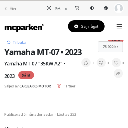
Åter
Bokning
Sälj något
Såld
Tillbaka
75 900 kr
Yamaha MT-07 • 2023
Yamaha MT-07 "35KW A2" •
0
0
0
2023
Såld
Säljes av
CARLBARKS MOTOR
·
Partner
Publicerad 5 månader sedan
· Läst av 252