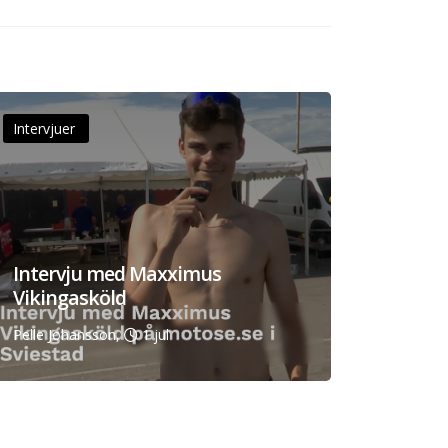
Intervjuer
Intervju med Maxximus
Vikingasköld
Pelle Johansson,
1 jul