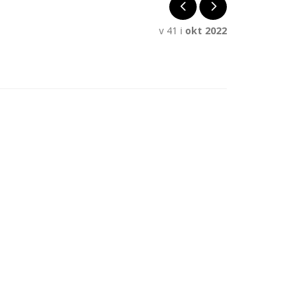
v 41 i
okt 2022