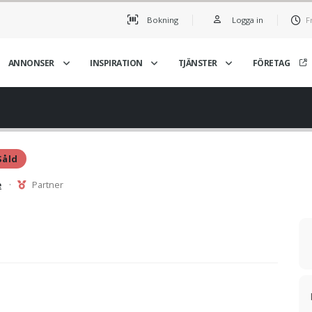
Bokning
Logga in
F
ANNONSER
INSPIRATION
TJÄNSTER
FÖRETAG
Såld
e
·
Partner