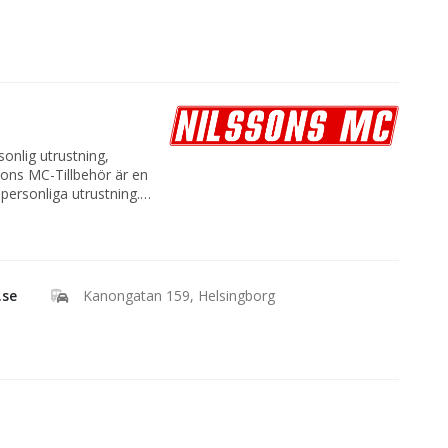
onlig utrustning,
lssons MC-Tillbehör är en
 personliga utrustning.
har arbetat inom
 vårt stora intresse
.se
Kanongatan 159, Helsingborg
 gäller produkter,
a bästa produkterna till
om kund i Dina önskemål.
oss så söker vi upp det.