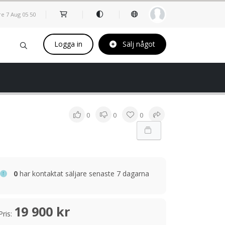
re 7 Aug
05
:
50
Logga in
Sälj något
0
0
0
0
har kontaktat säljare senaste 7 dagarna
19 900 kr
Pris: