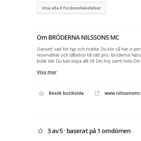
Visa alla 0 fordonshändelser
Om
BRÖDERNA NILSSONS MC
Oavsett vad för typ och märke Du kör så har vi pers
reservdelar och tillbehör till rätt pris. Bröderna Ni
butik där Du kan köpa allt till Din hoj samt hela Din
Företaget startade våren 2007.
Visa mer
Vi som driver företaget är Dan och Pär Nilsson, vi 
branchen i många år tillsammans och naturligtvis är
motorcyklar i alla dess former och modeller.
Besök butiksida
www.nilssonsmc
Butiken har ett sortiment som är brett både vad det
märke och innehåll. Vi letar hela tiden efter det allr
de bästa priserna för att kunna tillfredställa Dig s
Det Du inte hittar hos oss men gärna vill ha, tipsa 
3 av 5 · baserat på 1 omdömen