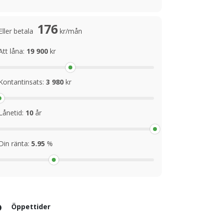
176
Eller betala
kr/mån
Att låna:
19 900
kr
Kontantinsats:
3 980
kr
Lånetid:
10
år
Din ränta:
5.95
%
Öppettider