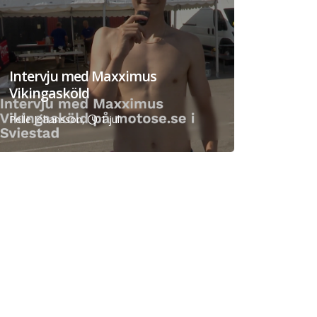
Intervju med Maxximus
Vikingasköld
Pelle Johansson,
1 jul