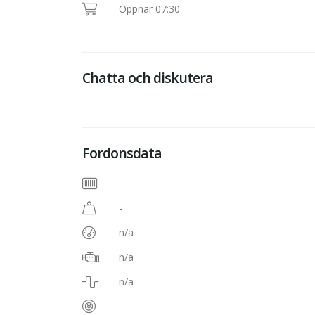
Öppnar 07:30
Chatta och diskutera
Fordonsdata
-
n/a
n/a
n/a