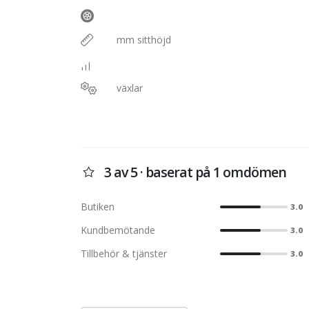
mm sitthöjd
växlar
3 av 5 · baserat på 1 omdömen
Butiken
3.0
Kundbemötande
3.0
Tillbehör & tjänster
3.0