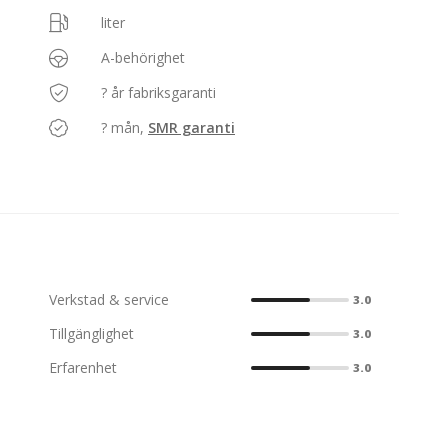
liter
A-behörighet
? år fabriksgaranti
? mån,
SMR garanti
Verkstad & service
3.0
Tillgänglighet
3.0
Erfarenhet
3.0