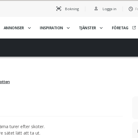
Bokning
Logga in
F
ANNONSER
INSPIRATION
TJÄNSTER
FÖRETAG
botten
ma turer efter skoter.
sätet lätt att ta ut.