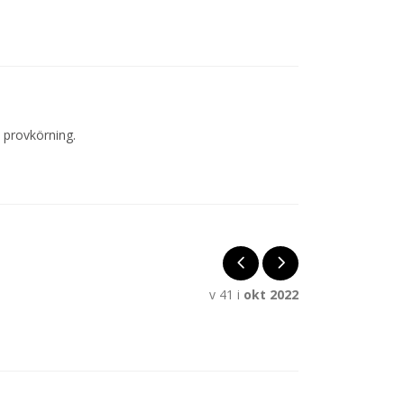
 provkörning.
v 41 i
okt 2022