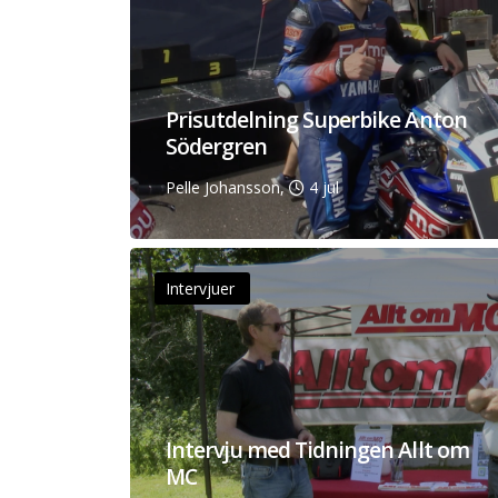
Prisutdelning Superbike Anton
Södergren
Pelle Johansson,
4 jul
Intervjuer
Intervju med Tidningen Allt om
MC