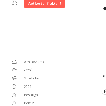
Vad kostar frakten?
0 mil (ev tim)
3
- cm
DE
Snöskoter
2026
Besiktiga
Bensin