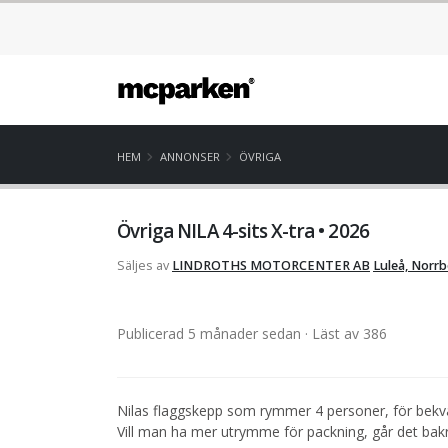
HEM
ANNONSER
ÖVRIGA
Övriga NILA 4-sits X-tra • 2026
Säljes av
LINDROTHS MOTORCENTER AB
Luleå, Norr
Publicerad 5 månader sedan
· Läst av 386
Nilas flaggskepp som rymmer 4 personer, för bekvä
Vill man ha mer utrymme för packning, går det bakre 