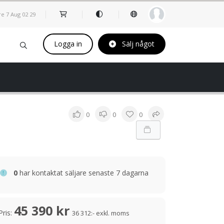
re 7 Aug
02
:
29
Logga in
Sälj något
0
0
0
0
har kontaktat säljare senaste 7 dagarna
45 390 kr
Pris:
36 312:- exkl. moms