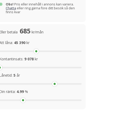
Obs!
Pris eller innehåll i annons kan variera.
Chatta
eller ring gärna före ditt besök så den
finns kvar
685
Eller betala
kr/mån
Att låna:
45 390
kr
Kontantinsats:
9 078
kr
Lånetid:
5
år
Din ränta:
4.99
%