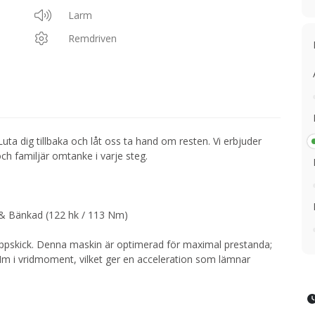
Larm
Remdriven
Luta dig tillbaka och låt oss ta hand om resten. Vi erbjuder
h familjär omtanke i varje steg.
& Bänkad (122 hk / 113 Nm)
toppskick. Denna maskin är optimerad för maximal prestanda;
Nm i vridmoment, vilket ger en acceleration som lämnar