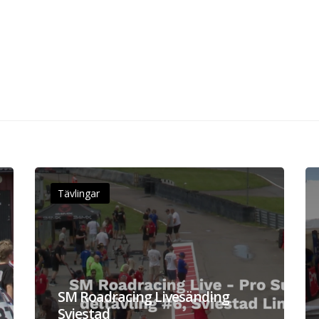
Tävlingar
SM Roadracing Livesänding
Sviestad