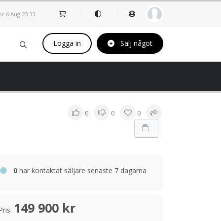
or 6 Aug
23
33
Logga in
Sälj något
0
0
0
0
har kontaktat säljare senaste 7 dagarna
149 900 kr
Pris: