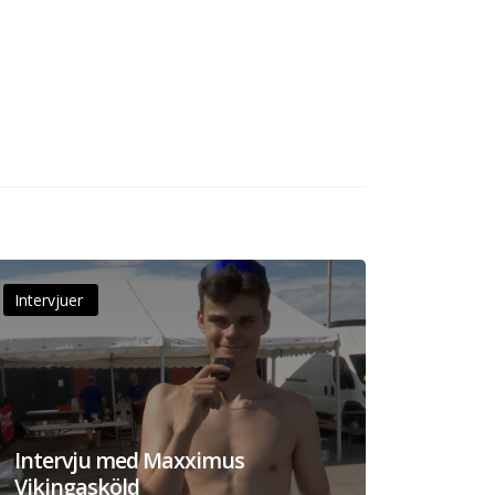
Intervjuer
Intervju med Maxximus
Vikingasköld