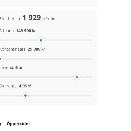
1 929
Eller betala
kr/mån
Att låna:
149 900
kr
Kontantinsats:
29 980
kr
Lånetid:
6
år
Din ränta:
4.95
%
Öppettider