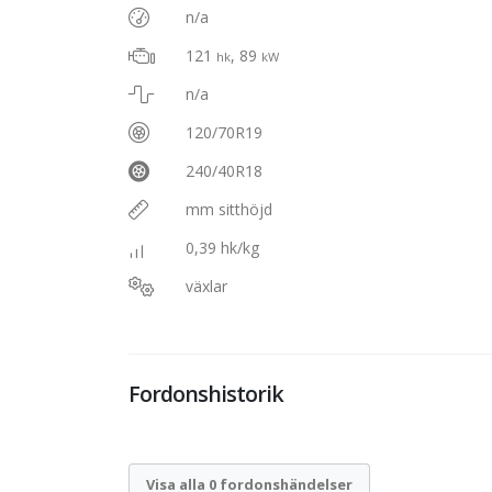
n/a
121
, 89
hk
kW
n/a
120/70R19
240/40R18
mm sitthöjd
0,39 hk/kg
växlar
Fordonshistorik
Visa alla 0 fordonshändelser