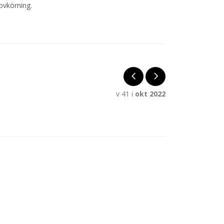
ovkörning.
v 41 i
okt 2022