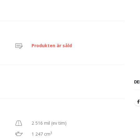
Produkten är såld
DE
2 516 mil (ev tim)
3
1 247 cm