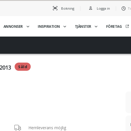
Bokning
Logga in
T
ANNONSER
INSPIRATION
TJÄNSTER
FÖRETAG
 2013
Såld
Hemleverans möjlig