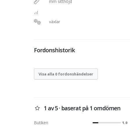
mm sitthöjd
växlar
Fordonshistorik
Visa alla 0 fordonshändelser
1 av 5 · baserat på 1 omdömen
Butiken
1.0