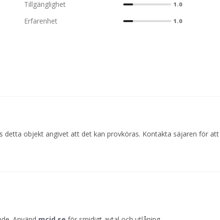
Tillgänglighet
1.0
Erfarenhet
1.0
 detta objekt angivet att det kan provköras. Kontakta säjaren för at
ande. Använd
mcid.se
för smidigt avtal och utlåning.