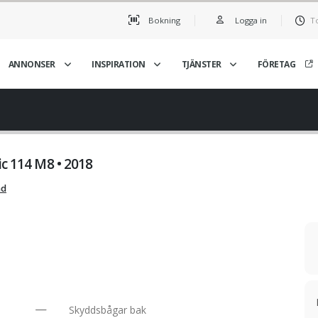
Bokning
Logga in
T
ANNONSER
INSPIRATION
TJÄNSTER
FÖRETAG
ic 114 M8 • 2018
nd
Skyddsbågar bak