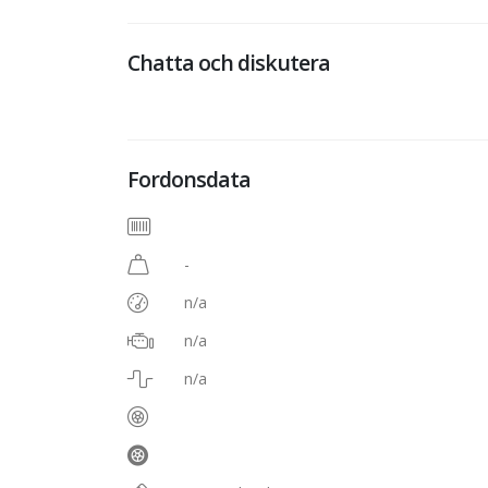
Chatta och diskutera
Fordonsdata
-
n/a
n/a
n/a