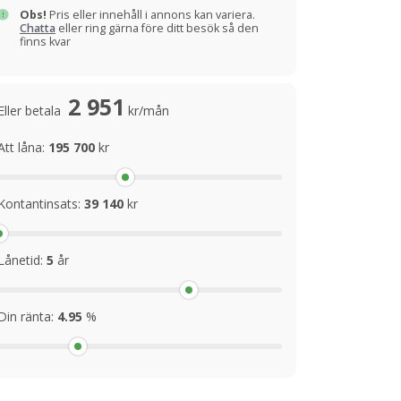
Obs!
Pris eller innehåll i annons kan variera.
Chatta
eller ring gärna före ditt besök så den
finns kvar
2 951
Eller betala
kr/mån
Att låna:
195 700
kr
Kontantinsats:
39 140
kr
Lånetid:
5
år
Din ränta:
4.95
%