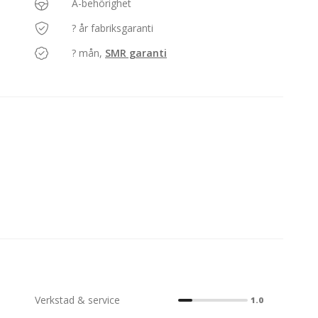
A-behörighet
? år fabriksgaranti
? mån,
SMR garanti
Verkstad & service
1.0