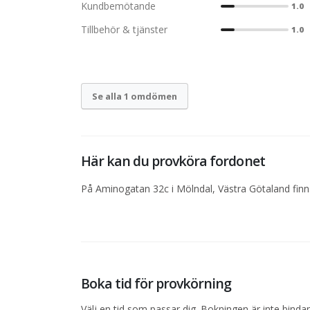
Kundbemötande
1.0
Tillbehör & tjänster
1.0
Se alla 1 omdömen
Här kan du provköra fordonet
På Aminogatan 32c i Mölndal, Västra Götaland finns
Boka tid för provkörning
Välj en tid som passar dig. Bokningen är inte bind