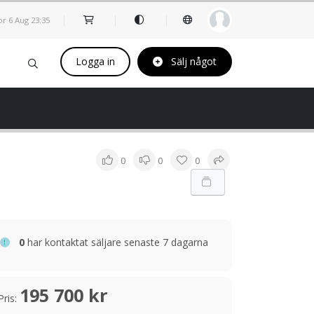
or 6 Aug
23
35
Logga in
Sälj något
0
0
0
0
har kontaktat säljare senaste 7 dagarna
195 700 kr
Pris: