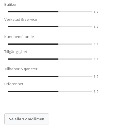
Butiken
3.0
Verkstad & service
3.0
Kundbemötande
3.0
Tillgänglighet
3.0
Tillbehör & tjänster
3.0
Erfarenhet
3.0
Se alla 1 omdömen