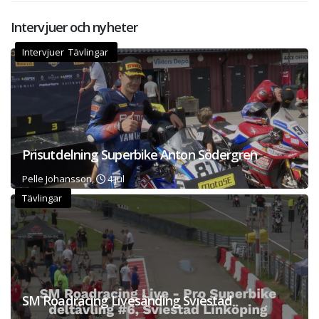
Intervjuer och nyheter
Intervjuer Tävlingar
Prisutdelning Superbike Anton Södergren
Pelle Johansson,
4 jul
Tävlingar
SM Roadracing Livesänding Sviestad