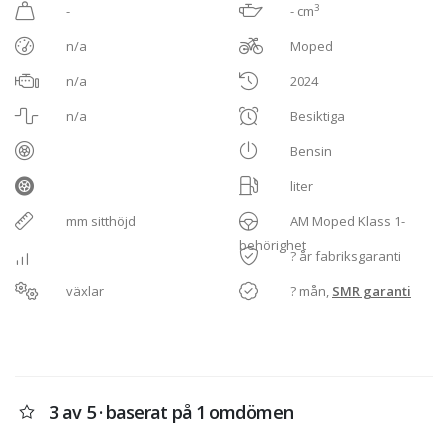
3
-
- cm
n/a
Moped
n/a
2024
n/a
Besiktiga
Bensin
liter
mm sitthöjd
AM Moped Klass 1-
behörighet
? år fabriksgaranti
växlar
? mån,
SMR garanti
3 av 5 · baserat på 1 omdömen