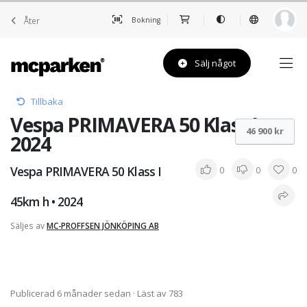
Åter
Bokning
Sälj något
Tillbaka
Vespa PRIMAVERA 50 Klass I •
46 900 kr
2024
Vespa PRIMAVERA 50 Klass I
0
0
0
45km h • 2024
Säljes av
MC-PROFFSEN JÖNKÖPING AB
Publicerad 6 månader sedan
· Läst av 783