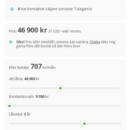
0
har kontaktat säljare senaste 7 dagarna
46 900 kr
Pris:
37 520:- exkl. moms
Obs!
Pris eller innehåll i annons kan variera.
Chatta
eller ring
gärna före ditt besök så den finns kvar
707
Eller betala
kr/mån
Att låna:
46 900
kr
Kontantinsats:
9 380
kr
Lånetid:
5
år