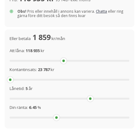
Obs!
Pris eller innehåll i annons kan variera.
Chatta
eller ring
gärna före ditt besök så den finns kvar
1 859
Eller betala
kr/mån
Att låna:
118 935
kr
Kontantinsats:
23 787
kr
Lånetid:
5
år
Din ränta:
6.45
%