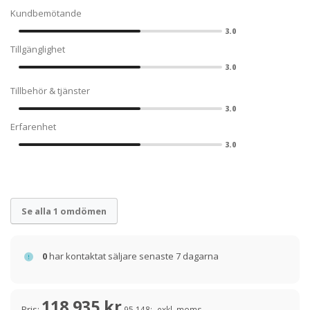
Kundbemötande
3.0
Tillgänglighet
3.0
Tillbehör & tjänster
3.0
Erfarenhet
3.0
Se alla 1 omdömen
0
har kontaktat säljare senaste 7 dagarna
118 935 kr
Pris:
95 148:- exkl. moms