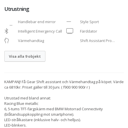
Utrustning
Handlebar end mirror
Style Sport
Intelligent Emergency Call
Färddator
Värmehandtag
Shift Assistant Pro
(quickshifter)
Visa alla 9 objekt
KAMPANJ! Få Gear Shift assistant och Värmehandtag på köpet. Värde
ca 6810kr. Priset gäller till 30 Juni. ( f900 900 900r r )
Utrustad med bland annat:
Racing Blue metallic
6, 5-tums TFT-färgskärm med BMW Motorrad Connectivity
(blåtandsuppkoppling mot smartphone).
LED-strålkastare (inklusive halv- och helljus).
LED-blinkers.