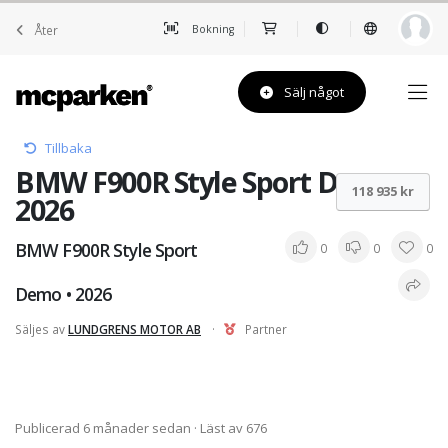
Åter
Bokning
Sälj något
Tillbaka
BMW F900R Style Sport Demo •
118 935 kr
2026
BMW F900R Style Sport
0
0
0
Demo • 2026
Säljes av
LUNDGRENS MOTOR AB
·
Partner
Publicerad 6 månader sedan
· Läst av 676