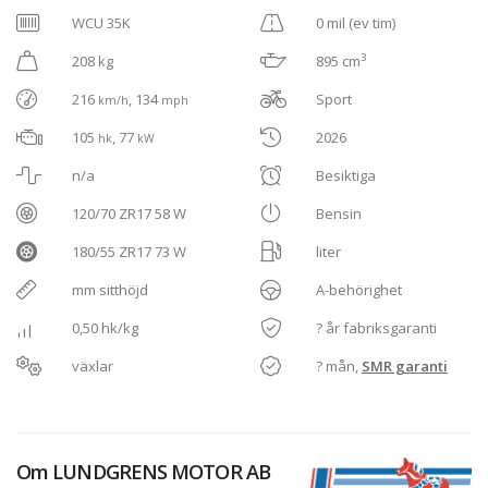
WCU 35K
0 mil (ev tim)
3
208 kg
895 cm
216
, 134
Sport
km/h
mph
105
, 77
2026
hk
kW
n/a
Besiktiga
120/70 ZR17 58 W
Bensin
180/55 ZR17 73 W
liter
mm sitthöjd
A-behörighet
0,50 hk/kg
? år fabriksgaranti
växlar
? mån,
SMR garanti
Om
LUNDGRENS MOTOR AB