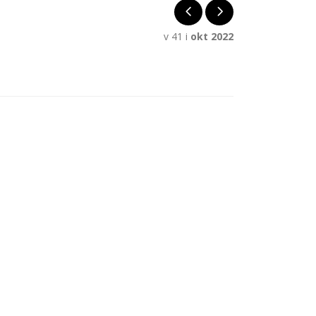
v 41 i
okt 2022