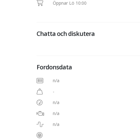
Öppnar Lö 10:00
Chatta och diskutera
Fordonsdata
n/a
-
n/a
n/a
n/a