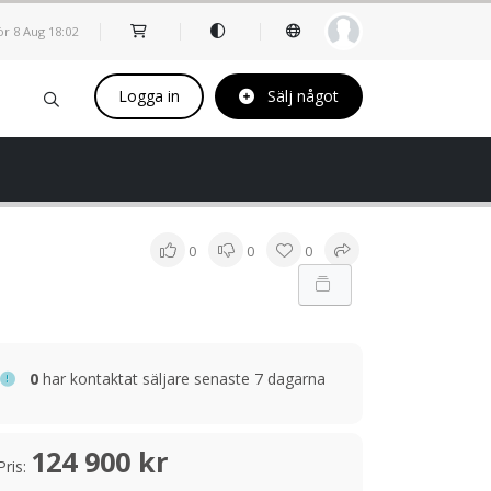
ör 8 Aug
18
02
Logga in
Sälj något
0
0
0
0
har kontaktat säljare senaste 7 dagarna
124 900 kr
Pris: