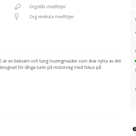
Org.blås medföljer
Org vindruta medföljer
10 är en bekväm och tung touringmaskin som drar nytta av det
designad för långa turer på motorväg med fokus på