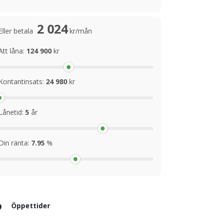
2 024
Eller betala
kr/mån
Att låna:
124 900
kr
Kontantinsats:
24 980
kr
Lånetid:
5
år
Din ränta:
7.95
%
Öppettider