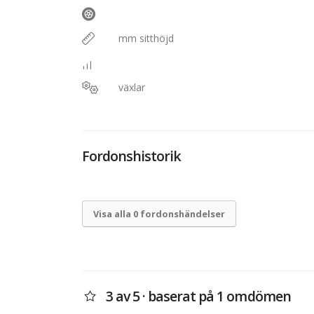
mm sitthöjd
växlar
Fordonshistorik
Visa alla 0 fordonshändelser
3 av 5 · baserat på 1 omdömen