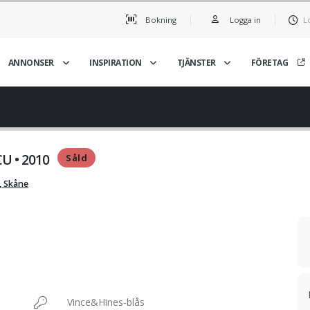
Bokning
Logga in
L
ANNONSER
INSPIRATION
TJÄNSTER
FÖRETAG
U • 2010
Såld
, Skåne
Vince&Hines-blås