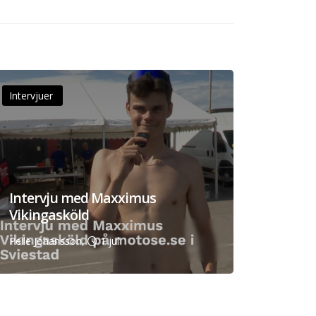
Intervjuer
Intervju med Maxximus
Vikingasköld
Pelle Johansson,
1 jul