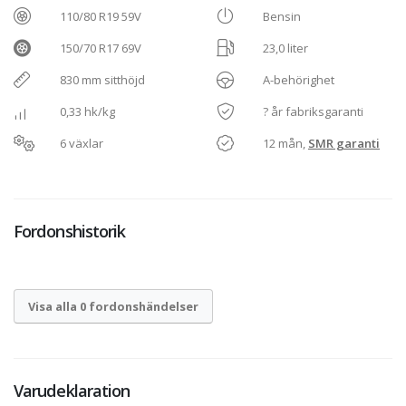
110/80 R19 59V
Bensin
150/70 R17 69V
23,0 liter
830 mm sitthöjd
A-behörighet
0,33 hk/kg
? år fabriksgaranti
6 växlar
12 mån,
SMR garanti
Fordonshistorik
Visa alla 0 fordonshändelser
Varudeklaration