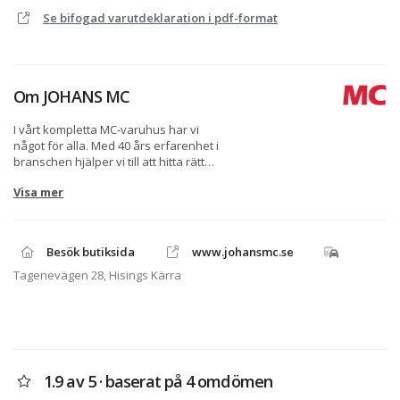
Se bifogad varutdeklaration i pdf-format
Om
JOHANS MC
I vårt kompletta MC-varuhus har vi
något för alla. Med 40 års erfarenhet i
branschen hjälper vi till att hitta rätt
motorcykel för just dig. Vi är
Visa mer
auktoriserad återförsäljare av
Triumph, Kawasaki, Suzuki, Vespa &
Piaggio. I vår välfyllda butik har vi
även tillbehör och personlig
Besök butiksida
www.johansmc.se
utrustning för alla smaker. Johans MC-
Service AB behandlar
Tagenevägen 28, Hisings Kärra
personuppgifter i enlighet med GDPR.
Originaldelar och tillbehör beställs i
butiken, även olja och andra slitdelar.
Om du inte kommer fram på
telefonen, maila gärna in din
1.9 av 5 · baserat på 4 omdömen
beställning till