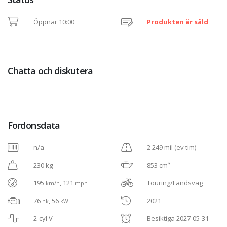
Öppnar 10:00
Produkten är såld
Chatta och diskutera
Fordonsdata
n/a
2 249 mil (ev tim)
3
230 kg
853 cm
195
, 121
Touring/Landsväg
km/h
mph
76
, 56
2021
hk
kW
2-cyl V
Besiktiga 2027-05-31