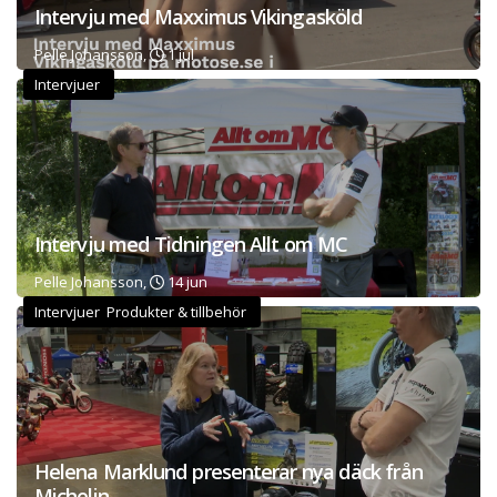
Intervju med Maxximus Vikingasköld
Pelle Johansson,
1 jul
Intervjuer
Intervju med Tidningen Allt om MC
Pelle Johansson,
14 jun
Intervjuer Produkter & tillbehör
Helena Marklund presenterar nya däck från
Michelin