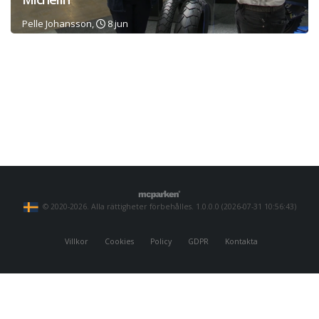
Pelle Johansson,
8 jun
© 2020-2026. Alla rättigheter förbehålles. 1.0.0.0 (2026-07-31 10:56:43)
Villkor
Cookies
Policy
GDPR
Kontakta