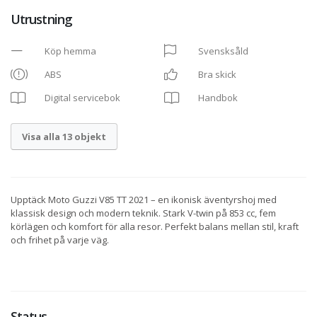
Utrustning
Köp hemma
Svensksåld
ABS
Bra skick
Digital servicebok
Handbok
Visa alla 13 objekt
Upptäck Moto Guzzi V85 TT 2021 – en ikonisk äventyrshoj med
klassisk design och modern teknik. Stark V-twin på 853 cc, fem
körlägen och komfort för alla resor. Perfekt balans mellan stil, kraft
och frihet på varje väg.
Status