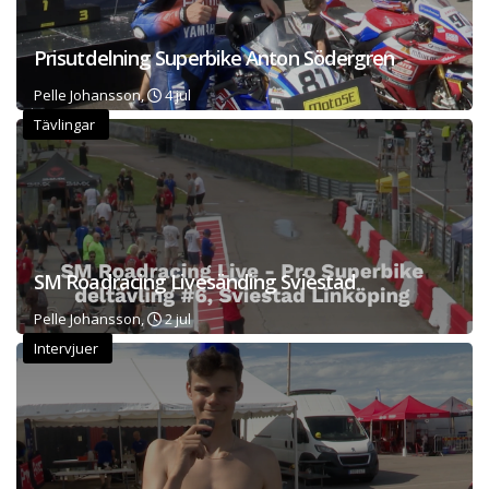
Prisutdelning Superbike Anton Södergren
Pelle Johansson,
4 jul
Tävlingar
SM Roadracing Livesänding Sviestad
Pelle Johansson,
2 jul
Intervjuer