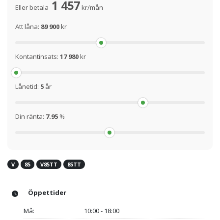
1 457
Eller betala
kr/mån
Att låna:
89 900
kr
Kontantinsats:
17 980
kr
Lånetid:
5
år
Din ränta:
7.95
%
V
85
V85TT
85TT
Öppettider
Må:
10:00 - 18:00