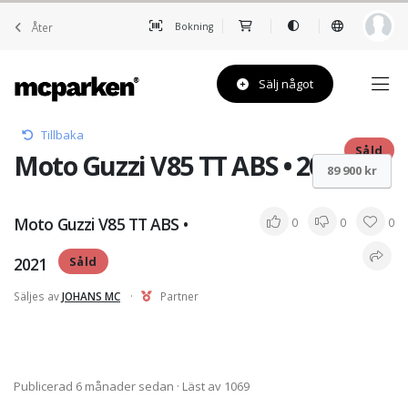
Åter
Bokning
Sälj något
Tillbaka
Såld
Moto Guzzi V85 TT ABS • 2021
89 900 kr
Moto Guzzi V85 TT ABS •
0
0
0
2021
Såld
Säljes av
JOHANS MC
·
Partner
Publicerad 6 månader sedan
· Läst av 1069