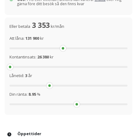
gärna före ditt besök så den finns kvar
3 353
Eller betala
kr/mån
Att låna:
131 900
kr
Kontantinsats:
26 380
kr
Lånetid:
3
år
Din ränta:
8.95
%
Öppettider