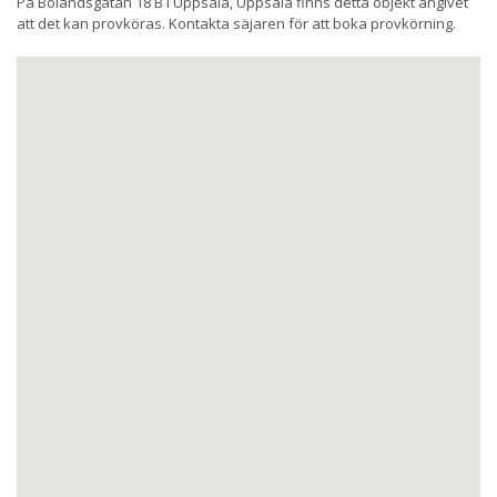
På Bolandsgatan 18 B i Uppsala, Uppsala finns detta objekt angivet
att det kan provköras. Kontakta säjaren för att boka provkörning.