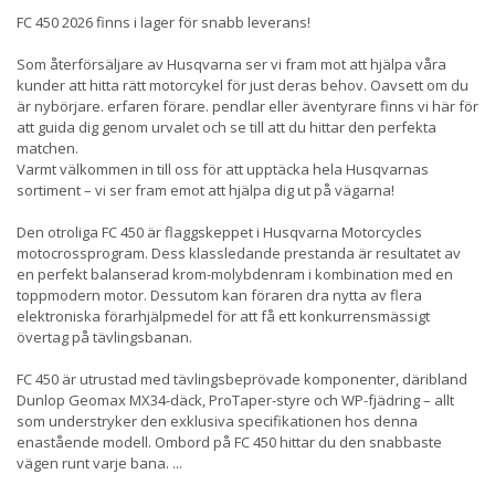
FC 450 2026 finns i lager för snabb leverans!
Som återförsäljare av Husqvarna ser vi fram mot att hjälpa våra
kunder att hitta rätt motorcykel för just deras behov. Oavsett om du
är nybörjare. erfaren förare. pendlar eller äventyrare finns vi här för
att guida dig genom urvalet och se till att du hittar den perfekta
matchen.
Varmt välkommen in till oss för att upptäcka hela Husqvarnas
sortiment – vi ser fram emot att hjälpa dig ut på vägarna!
Den otroliga FC 450 är flaggskeppet i Husqvarna Motorcycles
motocrossprogram. Dess klassledande prestanda är resultatet av
en perfekt balanserad krom-molybdenram i kombination med en
toppmodern motor. Dessutom kan föraren dra nytta av flera
elektroniska förarhjälpmedel för att få ett konkurrensmässigt
övertag på tävlingsbanan.
FC 450 är utrustad med tävlingsbeprövade komponenter, däribland
Dunlop Geomax MX34-däck, ProTaper-styre och WP-fjädring – allt
som understryker den exklusiva specifikationen hos denna
enastående modell. Ombord på FC 450 hittar du den snabbaste
vägen runt varje bana.
...