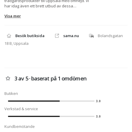
trädgårdsprodukter till Uppsala med omnejd. Vi
har idag även ett brett utbud av dessa
produkter samt BRP:s produktsortiment,
Visa mer
gällande Can-Am, Sea-Doo.
Vi är certifierad serviceverkstad.
Besök butiksida
sama.nu
Bolandsgatan
18 B, Uppsala
3 av 5 · baserat på 1 omdömen
Butiken
3.0
Verkstad & service
3.0
Kundbemötande