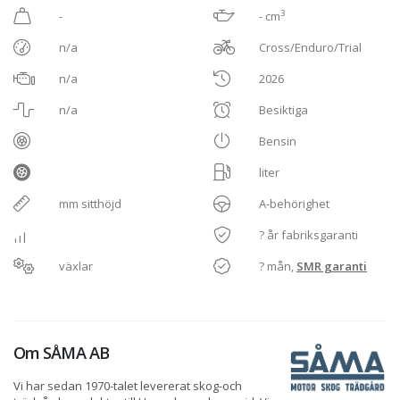
3
-
- cm
n/a
Cross/Enduro/Trial
n/a
2026
n/a
Besiktiga
Bensin
liter
mm sitthöjd
A-behörighet
? år fabriksgaranti
växlar
? mån,
SMR garanti
Om
SÅMA AB
Vi har sedan 1970-talet levererat skog-och