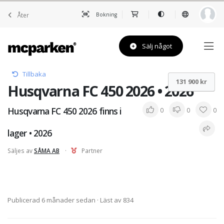
Åter
Bokning
Sälj något
Tillbaka
131 900 kr
Husqvarna FC 450 2026 • 2026
Husqvarna FC 450 2026 finns i
0
0
0
lager • 2026
Säljes av
SÅMA AB
·
Partner
Publicerad 6 månader sedan
· Läst av 834