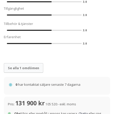
3.0
Tillgänglighet
3.0
Tillbehör & tjänster
3.0
Erfarenhet
3.0
Se alla 1 omdömen
0
har kontaktat säljare senaste 7 dagarna
131 900 kr
Pris:
105 520:- exkl. moms
Obs!
Pris eller innehåll i annons kan variera.
Chatta
eller ring