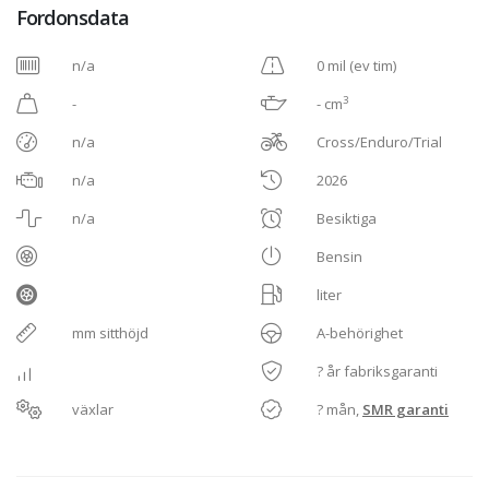
Fordonsdata
n/a
0 mil (ev tim)
3
-
- cm
n/a
Cross/Enduro/Trial
n/a
2026
n/a
Besiktiga
Bensin
liter
mm sitthöjd
A-behörighet
? år fabriksgaranti
växlar
? mån,
SMR garanti