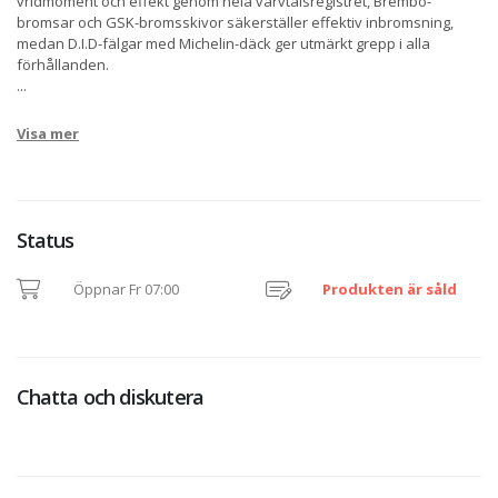
vridmoment och effekt genom hela varvtalsregistret, Brembo-
bromsar och GSK-bromsskivor säkerställer effektiv inbromsning,
medan D.I.D-fälgar med Michelin-däck ger utmärkt grepp i alla
förhållanden.
...
Visa mer
Status
Öppnar Fr 07:00
Produkten är såld
Chatta och diskutera