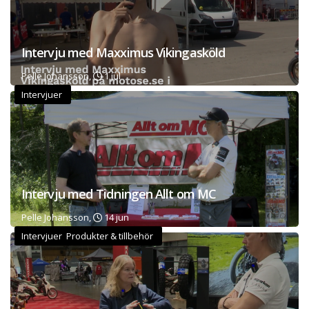
Intervju med Maxximus Vikingasköld
Pelle Johansson,
1 jul
Intervjuer
Intervju med Tidningen Allt om MC
Pelle Johansson,
14 jun
Intervjuer Produkter & tillbehör