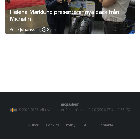
Helena Marklund presenterar nya däck från
Michelin
Pelle Johansson,
8 jun
© 2020-2026. Alla rättigheter förbehålles. 1.0.0.0 (2026-07-31 10:56:43)
Villkor
Cookies
Policy
GDPR
Kontakta