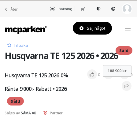
Åter
Bokning
Sälj något
Tillbaka
Såld
Husqvarna TE 125 2026 • 2026
108 900 kr
Husqvarna TE 125 2026 0%
0
0
0
Ränta 9.000:- Rabatt • 2026
Såld
Säljes av
SÅMA AB
·
Partner