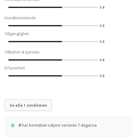
3.0
Kundbemötande
3.0
Tillgänglighet
3.0
Tillbehör & tjänster
3.0
Erfarenhet
3.0
Se alla 1 omdömen
0
har kontaktat säljare senaste 7 dagarna