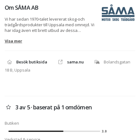
Om
SÅMA AB
Vi har sedan 1970-talet levererat skog-och
trädgårdsprodukter till Uppsala med omnejd. Vi
har idag även ett brett utbud av dessa
produkter samt BRP:s produktsortiment,
Visa mer
gällande Can-Am, Sea-Doo.
Vi är certifierad serviceverkstad.
Besök butiksida
sama.nu
Bolandsgatan
18 B, Uppsala
3 av 5 · baserat på 1 omdömen
Butiken
3.0
Verkstad & service