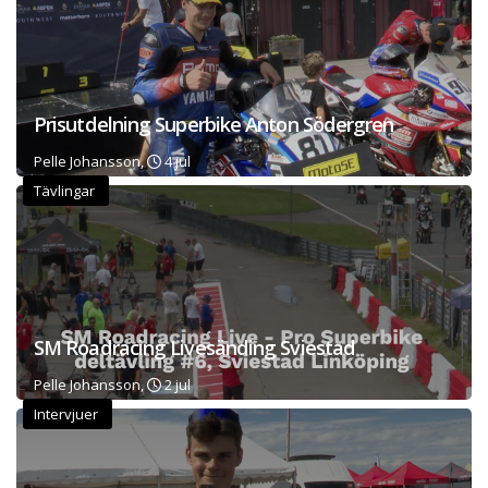
Prisutdelning Superbike Anton Södergren
Pelle Johansson,
4 jul
Tävlingar
SM Roadracing Livesänding Sviestad
Pelle Johansson,
2 jul
Intervjuer