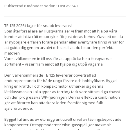
Publicerad 6 månader sedan
· Läst av 640
TE 125 2026 i lager för snabb leverans!
Som återförsäljare av Husqvarna ser vi fram mot att hjälpa våra
kunder att hitta rätt motorcykel för just deras behov. Oavsett om du
är nybörjare erfaren förare pendlar eller äventyrare finns vi här för
att guida dig genom urvalet och se till att du hittar den perfekta
matchen.
Varmt välkommen in till oss för att upptäcka hela Husqvarnas
sortiment – vi ser fram emot att hjälpa dig ut på vägarna!
Den välrenommerade TE 125 levererar oöverträffad
enduroprestanda för både unga förare och hobbyåkare. Byggd
kring en kraftfull och kompakt motor utmärker sig denna
lättklassmaskin i alla typer av terräng tack vare sitt smidiga chassi
och den progressiva WP-fjädringen. Denna effektiva kombination
gör att föraren kan attackera leden framför sig med fullt
självförtroende.
Bygget fulländas av ett noggrant utvalt urval av tävlingsbeprövade
komponenter. Ett toppmodernt Keihin-gasspjäll ger maximalt