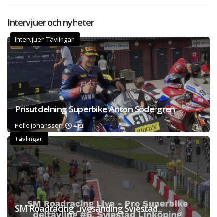
Intervjuer och nyheter
Intervjuer Tävlingar
Prisutdelning Superbike Anton Södergren
Pelle Johansson,
4 jul
Tävlingar
SM Roadracing Livesänding Sviestad