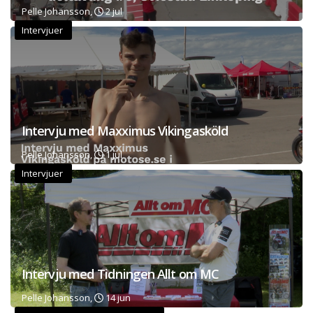
Pelle Johansson,
2 jul
Intervjuer
Intervju med Maxximus Vikingasköld
Pelle Johansson,
1 jul
Intervjuer
Intervju med Tidningen Allt om MC
Pelle Johansson,
14 jun