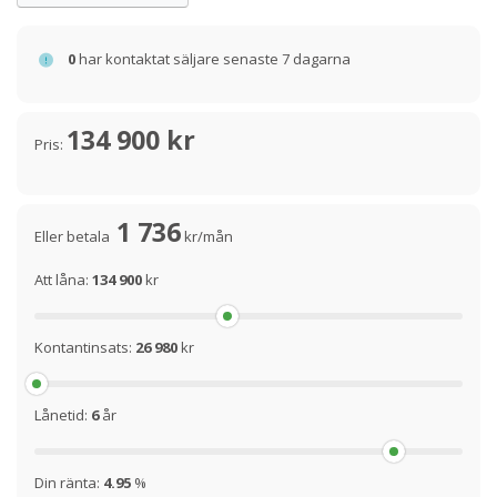
0
har kontaktat säljare senaste 7 dagarna
134 900 kr
Pris:
1 736
Eller betala
kr/mån
Att låna:
134 900
kr
Kontantinsats:
26 980
kr
Lånetid:
6
år
Din ränta:
4.95
%