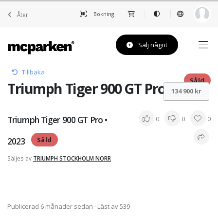
Åter
Bokning
Sälj något
Tillbaka
Såld
Triumph Tiger 900 GT Pro • 2023
134 900 kr
Triumph Tiger 900 GT Pro •
0
0
0
2023
Såld
Säljes av
TRIUMPH STOCKHOLM NORR
Publicerad 6 månader sedan
· Läst av 539