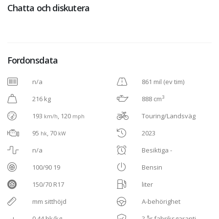
Chatta och diskutera
Fordonsdata
n/a
861 mil (ev tim)
3
216 kg
888 cm
193
, 120
Touring/Landsväg
km/h
mph
95
, 70
2023
hk
kW
n/a
Besiktiga -
100/90 19
Bensin
150/70 R17
liter
mm sitthöjd
A-behörighet
0,44 hk/kg
? år fabriksgaranti