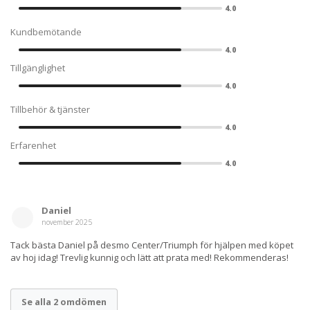
4.0
Kundbemötande
4.0
Tillgänglighet
4.0
Tillbehör & tjänster
4.0
Erfarenhet
4.0
Daniel
november 2025
Tack bästa Daniel på desmo Center/Triumph för hjälpen med köpet
av hoj idag! Trevlig kunnig och lätt att prata med! Rekommenderas!
Se alla 2 omdömen