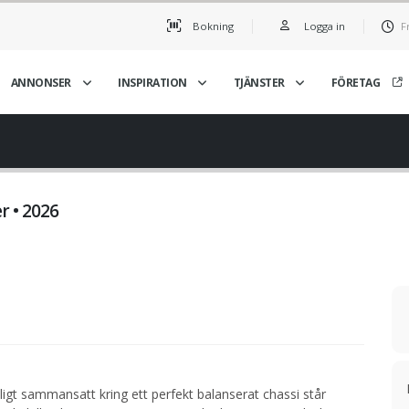
Bokning
Logga in
F
ANNONSER
INSPIRATION
TJÄNSTER
FÖRETAG
r • 2026
igt sammansatt kring ett perfekt balanserat chassi står