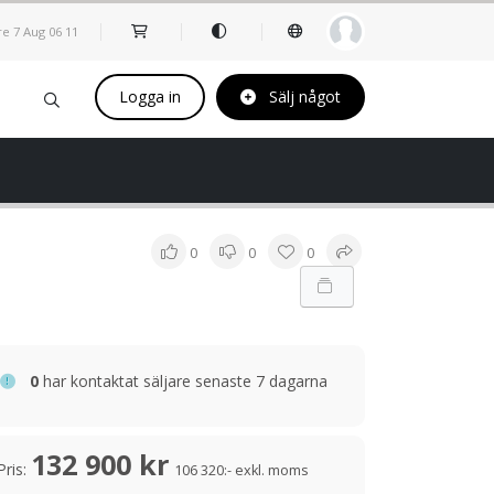
re 7 Aug
06
:
11
Logga in
Sälj något
0
0
0
0
har kontaktat säljare senaste 7 dagarna
132 900 kr
Pris:
106 320:- exkl. moms