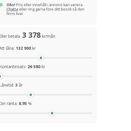
Obs!
Pris eller innehåll i annons kan variera.
Chatta
eller ring gärna före ditt besök så den
finns kvar
3 378
Eller betala
kr/mån
Att låna:
132 900
kr
Kontantinsats:
26 580
kr
Lånetid:
3
år
Din ränta:
8.95
%