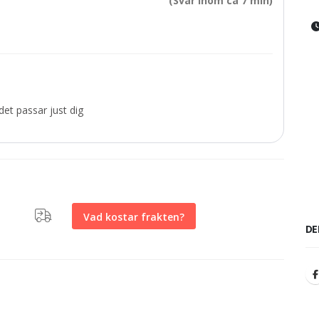
(Svar inom ca 7 min)
et passar just dig
Vad kostar frakten?
DE