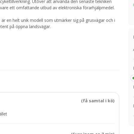
keltillverkning. Utöver att använda den senaste tekniken
are ett omfattande utbud av elektroniska förarhjälpmedel.
 är en helt unik modell som utmärker sig på grusvägar och i
etent på öppna landsvägar.
(få samtal i kö)
llet