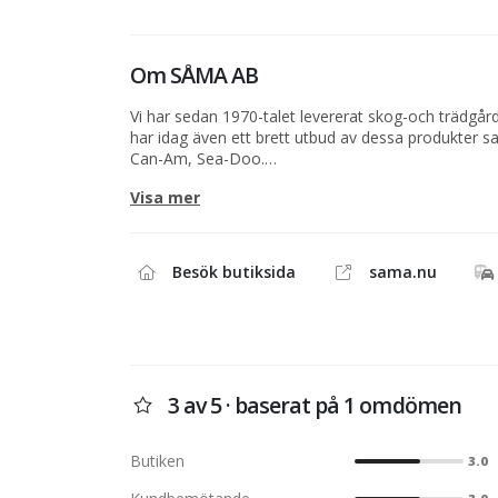
Om
SÅMA AB
Vi har sedan 1970-talet levererat skog-och trädgår
har idag även ett brett utbud av dessa produkter 
Can-Am, Sea-Doo.
Vi är certifierad serviceverkstad.
Visa mer
Besök butiksida
sama.nu
3 av 5 · baserat på 1 omdömen
Butiken
3.0