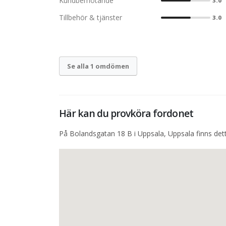
Kundbemötande
3.0
Tillbehör & tjänster
3.0
Se alla 1 omdömen
Här kan du provköra fordonet
På Bolandsgatan 18 B i Uppsala, Uppsala finns dett