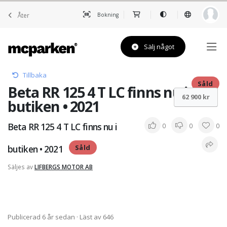
Åter
Bokning
Sälj något
Tillbaka
Såld
Beta RR 125 4 T LC finns nu i
62 900 kr
butiken • 2021
Beta RR 125 4 T LC finns nu i
0
0
0
butiken • 2021
Såld
Säljes av
LIFBERGS MOTOR AB
Publicerad 6 år sedan
· Läst av 646