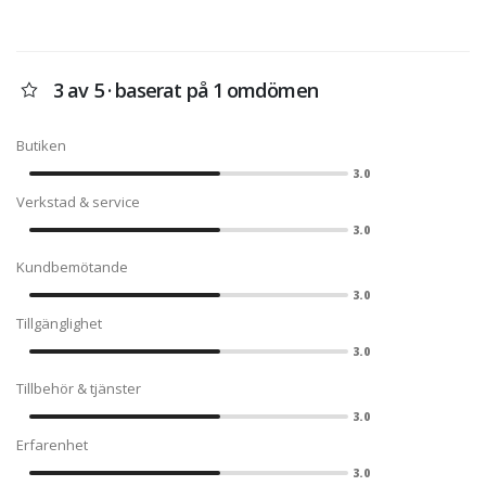
3 av 5 · baserat på 1 omdömen
Butiken
3.0
Verkstad & service
3.0
Kundbemötande
3.0
Tillgänglighet
3.0
Tillbehör & tjänster
3.0
Erfarenhet
3.0