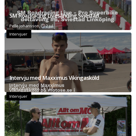
SM Roadracing Livesänding Sviestad
Pelle Johansson,
2 jul
Intervjuer
Intervju med Maxximus Vikingasköld
Pelle Johansson,
1 jul
Intervjuer