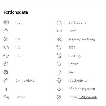
Fordonsdata
n/a
0 mil (ev tim)
3
-
- cm
n/a
Touring/Landsväg
n/a
2021
n/a
Besiktiga
Bensin
liter
0 mm sitthöjd
A-behörighet
? år fabriksgaranti
växlar
? mån,
SMR garanti