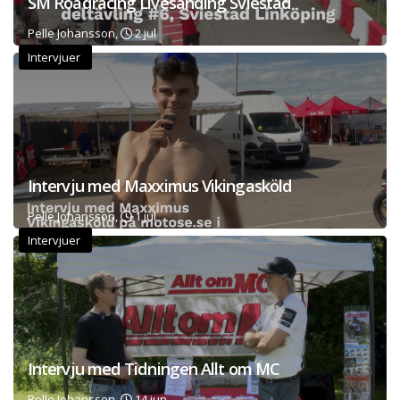
SM Roadracing Livesänding Sviestad
Pelle Johansson,
2 jul
Intervjuer
Intervju med Maxximus Vikingasköld
Pelle Johansson,
1 jul
Intervjuer
Intervju med Tidningen Allt om MC
Pelle Johansson,
14 jun