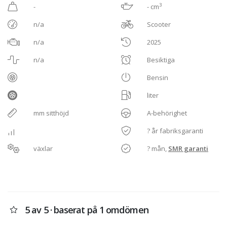
3
-
- cm
n/a
Scooter
n/a
2025
n/a
Besiktiga
Bensin
liter
mm sitthöjd
A-behörighet
? år fabriksgaranti
växlar
? mån,
SMR garanti
5 av 5 · baserat på 1 omdömen