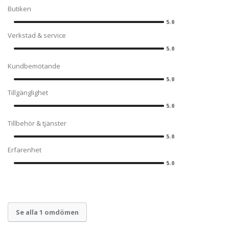
Butiken
5.0
Verkstad & service
5.0
Kundbemötande
5.0
Tillgänglighet
5.0
Tillbehör & tjänster
5.0
Erfarenhet
5.0
Se alla 1 omdömen