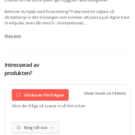
chassit och de stora hjulen ger trygghet i alla hastigheter.
Behöver du hjälp med finansiering? Prata med en säljare så
skräddarsyr vi den lösningen som kommer att passa just dig/er bäst.
Vi erbjuder även lån med 0:- i kontantinsats.
...
Visa mer
Intresserad av
produkten?
(Svar inom ca 14 min)
Skicka en förfrågan
Skriv din fråga så svarar vi så fort vi kan
Ring till oss