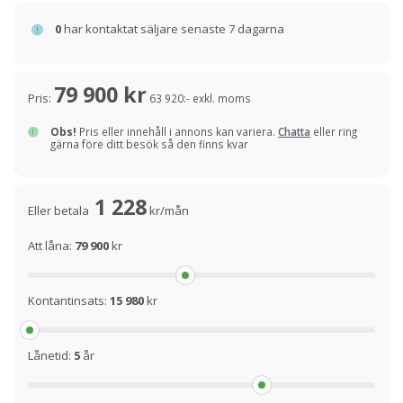
0
har kontaktat säljare senaste 7 dagarna
79 900 kr
Pris:
63 920:- exkl. moms
Obs!
Pris eller innehåll i annons kan variera.
Chatta
eller ring
gärna före ditt besök så den finns kvar
1 228
Eller betala
kr/mån
Att låna:
79 900
kr
Kontantinsats:
15 980
kr
Lånetid:
5
år